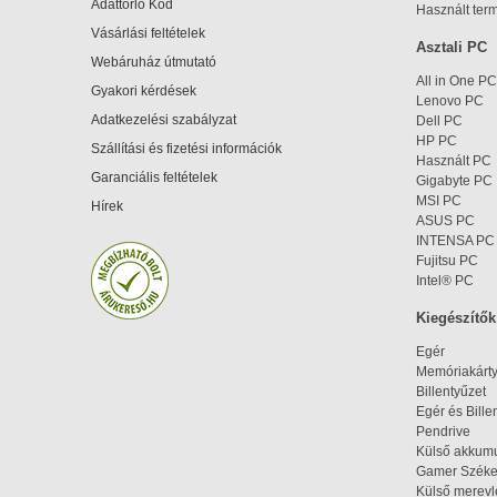
Adattörlő Kód
Használt ter
Vásárlási feltételek
Asztali PC
Webáruház útmutató
All in One PC
Gyakori kérdések
Lenovo PC
Adatkezelési szabályzat
Dell PC
HP PC
Szállítási és fizetési információk
Használt PC
Garanciális feltételek
Gigabyte PC
MSI PC
Hírek
ASUS PC
INTENSA PC
Fujitsu PC
Intel® PC
Kiegészítők
Egér
Memóriakárt
Billentyűzet
Egér és Bille
Pendrive
Külső akkumu
Gamer Szék
Külső merev