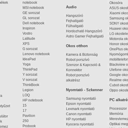
mékek
notebook
Okosóra
Audio
MSI notebook
ASUS okost
GE sorozat
Xiaomi okos
Hangszóró
GL sorozat
Samsung ok
Fejhallgató
Dell notebook
SONY okost
Fülhallgató
Inspiron
Huawei oko
Hordozható Hangszóró
Vostro
LG okostele
Astro Gamer Fejhallgató
Latitude
Motorola ok
XPS
Honor okost
Okos otthon
G sorozat
OnePlus ok
Lenovo notebook
Nyomógom
Kamera & Biztonság
IdeaPad
mobiltelefo
Robot porszívó
Yoga
Blackview o
Szenzor & Kapcsoló &
ThinkPad
Ulefone oko
Konnektor
Y sorozat
Google okos
Robot porszívó
V sorozat
Realme oko
alkatrész
ThinkBook
Cubot okost
Nyomtató - Szkenner
Legion
Oppo okost
LOQ
ya
Samsung nyomtató
PC alkatré
HP notebook
Epson nyomtató
15
ntyűzet
Processzor
Lexmark nyomtató
17
Memória
Canon nyomtató
Pavilion
látor
Merevleme
HP nyomtató
250
ek
Optikai meg
Kyocera nyomtató
Probook
lemez