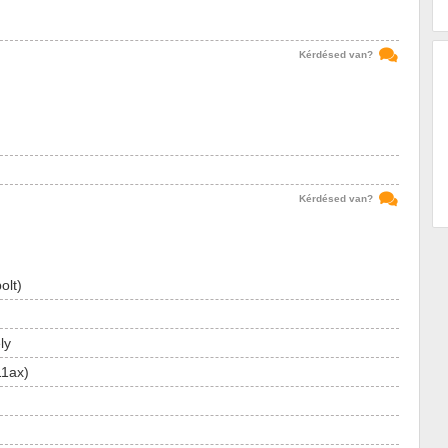
Kérdésed van?
Kérdésed van?
olt)
ly
11ax)