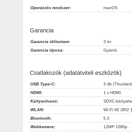
Operációs rendszer:
macOS
Garancia
Garancia időtartam:
3 év
Garancia típusa:
Gyártói
Csatlakozók (adatátviteli eszközök)
USB Type-C:
3 db (Thunderb
HDMI:
1 x HDMI
Kártyaolvasó:
SDXC-kártyahe
WLAN:
Wi-Fi 6E (802.
Bluetooth:
5.3
Webkamera:
12MP 1080p