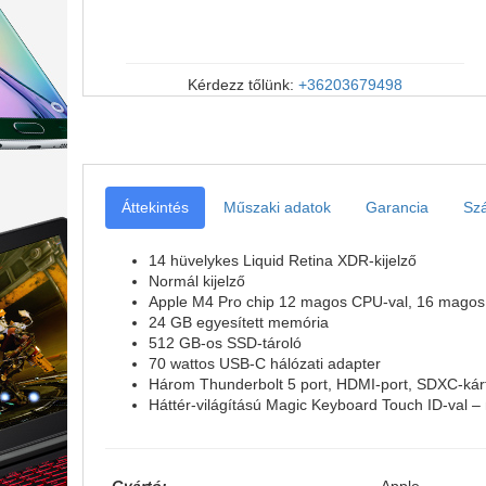
Kérdezz tőlünk:
+36203679498
Áttekintés
Műszaki adatok
Garancia
Szá
14 hüvelykes Liquid Retina XDR-kijelző
Normál kijelző
Apple M4 Pro chip 12 magos CPU‑val, 16 magos
24 GB egyesített memória
512 GB-os SSD-tároló
70 wattos USB‑C hálózati adapter
Három Thunderbolt 5 port, HDMI-port, SDXC-kárty
Háttér-világítású Magic Keyboard Touch ID‑val 