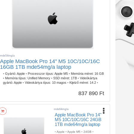
mde54mg/a
Apple MacBook Pro 14" M5 10C/10C/16C
16GB 1TB mde54mg/a laptop
•
Gyártó:
Apple
•
Processzor típus:
Apple M5
•
Memória méret:
16 GB
•
Memória típus:
Unified Memory
•
SSD méret:
1TB
•
Videókártya
gyártó:
Apple
•
Videokártya típus:
10 magos
•
Kijelző méret:
14.2
•
Kijelző felbontás:
3024 x 1964
•
Operációs rendszer:
macOS
•
Garancia időtartam:
3 év
•
Garancia típusa:
Gyártói
•
USB Type-C:
3
837 890 Ft
db (Thunderbolt)
•
Billentyűzetvilágítás:
Igen
•
Szín:
Ezüst
•
Ujjlenyomat olvasó:
Igen
•
Tömeg:
1,55kg
mde64mg/a
Apple MacBook Pro 14"
M5 10C/10C/16C 24GB
1TB mde64mg/a laptop
•
Apple
•
Apple M5
•
24GB
•