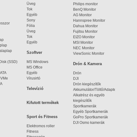
Üveg
Philips monitor
Tok
BenQ Monitor
Egyéb
AG Monitor
Sony
Hannspree Monitor
esszor
Fólia
Dahua Monitor
Üveg
Fujitsu Monitor
Tok
EIZO Monitor
lap
Egyéb
MSI Monitor
aplap
NEC Monitor
alaplap
Szoftver
ViewSonic Monitor
 Disk (SSD)
MS Windows
Drón & Kamera
MS Office
SATA
Egyéb
Drón
 NVMe
Vírusirtó
DJI
TA
Drón kiegészítők
Televízió
Akkumulátor/Töltő/Adapter
Alkatrész és egyéb
kiegészítők
Kifutott termékek
Sportkamerák
Egyéb Sportkamerák
Sport és Fitness
GoPro Sportkamerák
DJI Osmo kamerák
Elektromos roller
Fitness