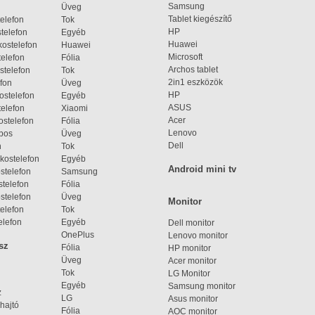
Samsung
Üveg
Tablet kiegészítő
elefon
Tok
HP
telefon
Egyéb
Huawei
ostelefon
Huawei
Microsoft
elefon
Fólia
Archos tablet
stelefon
Tok
2in1 eszközök
fon
Üveg
HP
ostelefon
Egyéb
ASUS
elefon
Xiaomi
Acer
ostelefon
Fólia
Lenovo
bos
Üveg
Dell
n
Tok
kostelefon
Egyéb
Android mini tv
stelefon
Samsung
telefon
Fólia
stelefon
Üveg
Monitor
elefon
Tok
elefon
Egyéb
Dell monitor
OnePlus
Lenovo monitor
sz
Fólia
HP monitor
Üveg
Acer monitor
Tok
LG Monitor
Egyéb
Samsung monitor
z
LG
Asus monitor
hajtó
Fólia
AOC monitor