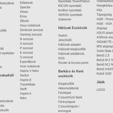
Videokártya
Nyomtató Toner/Patron
Elitebook
Tartozékok
Hangkártya
RICOH nyomtató
Spectre
ok
Ház
brother nyomtató
Omen
Tápegység
XEROX nyomtató
Envy
Hűtő - Proc
Szkenner
ZBook
Hűtő - VGA
Asus notebook
Hálózati Eszközök
Alaplap
Zenbook sorozat
zítők
ASUS alap
Gaming sorozat
Switch
ASRock al
N sorozat
Jelerősítő
GIGABYTE 
X sorozat
Hálózati adapter
MSI alaplap
P sorozat
kító
Hálózati kiegészítők
Solid State
E sorozat
 replikátor
Hálózati adattároló,
Belső 2,5
S sorozat
NAS
Belső M.2 
ExpertBook
Router & Access point
Belső M.2
Acer notebook
ny
Belső mSA
Aspire V Nitro
Barkács és Kerti
Külső SSD
szabadidő
Switch
eszközök
Aspire E
Játék
Kiegészítők
TravelMate
Akkumulátorok
Swift
LEGO
Fúrófejek
Aspire A
Csavarhúzó fejek
Nitro
tartozékok
Fűrészlapok
omás
Csiszolólapok /
artozék
korongok