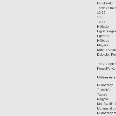
Mobiltelefon 
Táskák / Tok
10-15
15.6
16-17
Hátizsák
Egyéb kiegés
Egérpad
Hűtőpad
Playseat
Kábel / Átala
Dokkoló / Port
Táp / Adapter
Konzol/Állvá
Otthon és 
Mikroszkóp
Teleszkóp
Távcső
Nagyító
Kiegészítők, 
Időjárás áll
Mikroszkóp t