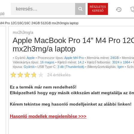
RÉSZLETES
KERESŐ
ció
 M4 Pro 12C/16C/16C 24GB 512GB mx2h3mg/a laptop
mx2h3mg/a
Apple MacBook Pro 14" M4 Pro 1
mx2h3mg/a laptop
•
Gyártó:
Apple
•
Processzor típus:
Apple M4 Pro
•
Memória méret:
24GB
•
Memória
Videokártya típus:
16 magos
•
Kijelző méret:
14.2
•
Kijelző felbontás:
3024 x 1964
•
típusa:
Gyártói
•
USB Type-C:
3 db (Thunderbolt)
•
Billentyűzetvilágítás:
Igen
•
Szín
24
értékelés
Ez a termék már nem rendelhető!
Elképzelhető hogy egy másik cikkszám alatt megtalálja az ö
Kérem tekintse meg hasonló modelljeinket az alábbi linken!
Hasonló modellek megjelenítése >>>