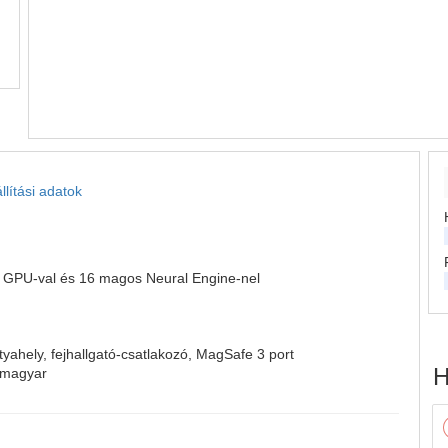
llítási adatok
 GPU‑val és 16 magos Neural Engine‑nel
ahely, fejhallgató-csatlakozó, MagSafe 3 port
H
– magyar