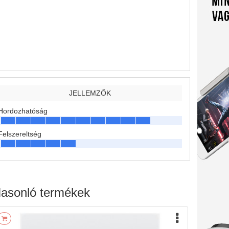
JELLEMZŐK
Hordozhatóság
Felszereltség
asonló termékek