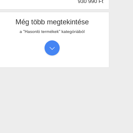
930 990 Ft
Igen
•
1,55kg
Még több megtekintése
a "Hasonló termékek" kategóriából