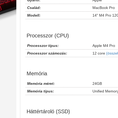
Gyártó:
Apple
Család:
MacBook Pro
Modell:
14" M4 Pro 1
Processzor (CPU)
Processzor típus:
Apple M4 Pro
Processzor számozás:
12 core
(össze
Memória
Memória méret:
24GB
Memória típus:
Unified Memor
Háttértároló (SSD)