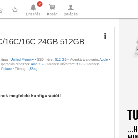
2
Értesítés
Kosár
Belépés
0
0
2C/16C/16C 24GB 512GB
 típus:
Unified Memory
•
SSD méret:
512 GB
•
Videókártya gyártó:
Apple
•
Operációs rendszer:
macOS
•
Garancia időtartam:
3 év
•
Garancia
:
Fekete
•
Tömeg:
1,55kg
nnek megfelelő konfigurációt!