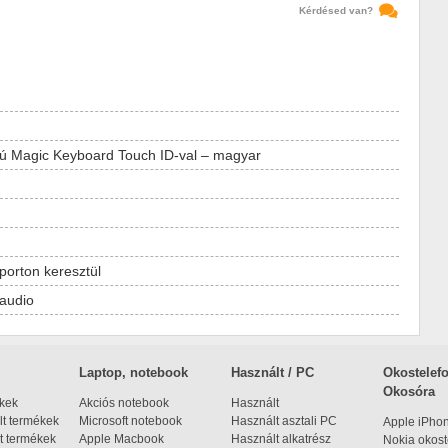
Kérdésed van?
ású Magic Keyboard Touch ID‑val – magyar
orton keresztül
audio
Laptop, notebook
Használt / PC
Okostelefo
Okosóra
ékek
Akciós notebook
Használt
t termékek
Microsoft notebook
Használt asztali PC
Apple iPho
t termékek
Apple Macbook
Használt alkatrész
Nokia okost