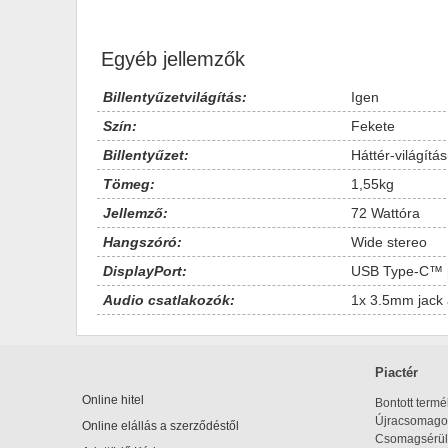
Egyéb jellemzők
Billentyűzetvilágítás:
Igen
Szín:
Fekete
Billentyűzet:
Háttér-világít
Tömeg:
1,55kg
Jellemző:
72 Wattóra
Hangszóró:
Wide stereo
DisplayPort:
USB Type-C™ p
Audio csatlakozók:
1x 3.5mm jack 
Piactér
Online hitel
Bontott term
Újracsomagol
Online elállás a szerződéstől
Csomagsérül