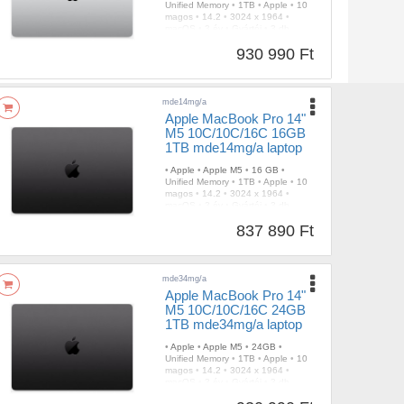
Unified Memory
•
1TB
•
Apple
•
10
magos
•
14.2
•
3024 x 1964
•
macOS
•
3 év
•
Gyártói
•
3 db
(Thunderbolt)
•
Igen
•
Ezüst
•
Igen
930 990 Ft
•
1,55kg
mde14mg/a
Apple MacBook Pro 14"
M5 10C/10C/16C 16GB
1TB mde14mg/a laptop
•
Apple
•
Apple M5
•
16 GB
•
Unified Memory
•
1TB
•
Apple
•
10
magos
•
14.2
•
3024 x 1964
•
macOS
•
3 év
•
Gyártói
•
3 db
(Thunderbolt)
•
Igen
•
Fekete
•
837 890 Ft
Igen
•
1,55kg
mde34mg/a
Apple MacBook Pro 14"
M5 10C/10C/16C 24GB
1TB mde34mg/a laptop
•
Apple
•
Apple M5
•
24GB
•
Unified Memory
•
1TB
•
Apple
•
10
magos
•
14.2
•
3024 x 1964
•
macOS
•
3 év
•
Gyártói
•
3 db
(Thunderbolt)
•
Igen
•
Fekete
•