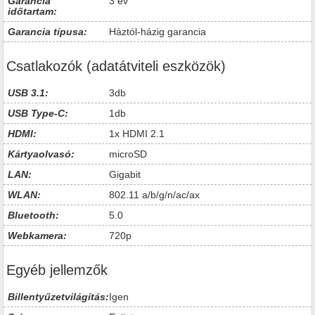
Garancia
3 év
időtartam:
Garancia típusa:
Háztól-házig garancia
Csatlakozók (adatátviteli eszközök)
USB 3.1:
3db
USB Type-C:
1db
HDMI:
1x HDMI 2.1
Kártyaolvasó:
microSD
LAN:
Gigabit
WLAN:
802.11 a/b/g/n/ac/ax
Bluetooth:
5.0
Webkamera:
720p
Egyéb jellemzők
Billentyűzetvilágítás:
Igen