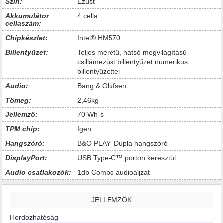
Szín:
Ezüst
Akkumulátor
4 cella
cellaszám:
Chipkészlet:
Intel® HM570
Billentyűzet:
Teljes méretű, hátsó megvilágítású
csillámezüst billentyűzet numerikus
billentyűzettel
Audio:
Bang & Olufsen
Tömeg:
2,46kg
Jellemző:
70 Wh-s
TPM chip:
Igen
Hangszóró:
B&O PLAY; Dupla hangszóró
DisplayPort:
USB Type-C™ porton keresztül
Audio csatlakozók:
1db Combo audioaljzat
JELLEMZŐK
Hordozhatóság