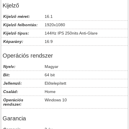
Kijelző
Kijelző méret:
16.1
Kijelző felbontás:
1920x1080
Kijelző típus:
144Hz IPS 250nits Anti-Glare
Képarány:
16:9
Operációs rendszer
Nyelv:
Magyar
Bit:
64 bit
Jellemző:
Előtelepített
Család:
Home
Operációs
Windows 10
rendszer:
Garancia