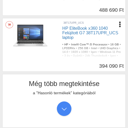
488 690 Ft
38T17UPR_UCS
HP EliteBook x360 1040
Felújított G7 38T17UPR_UCS
laptop
•
HP
•
Intel® Core™ i5 Processzor
•
16 GB
•
LPDDR4x
•
256 GB
•
Intel
•
UHD Graphics
•
14.0
•
1920 x 1080
•
Igen
•
Windows 11 Pro
•
3 év
•
Gyártói
•
2db Thunderbolt
•
Igen
•
Fekete
•
Igen
•
1,25 kg
394 090 Ft
Még több megtekintése
a "Hasonló termékek" kategóriából