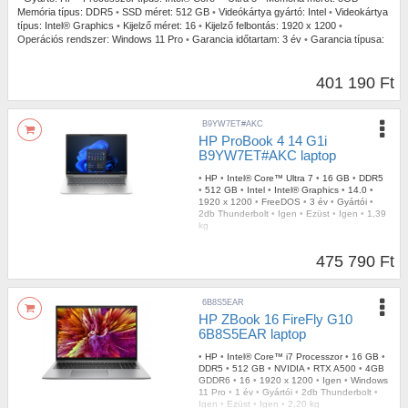
Memória típus:
DDR5
•
SSD méret:
512 GB
•
Videókártya gyártó:
Intel
•
Videokártya
típus:
Intel® Graphics
•
Kijelző méret:
16
•
Kijelző felbontás:
1920 x 1200
•
Operációs rendszer:
Windows 11 Pro
•
Garancia időtartam:
3 év
•
Garancia típusa:
Gyártói
•
USB Type-C:
2db Thunderbolt
•
Billentyűzetvilágítás:
Igen
•
Szín:
Ezüst
•
Ujjlenyomat olvasó:
Igen
•
Tömeg:
1,74 kg
401 190 Ft
B9YW7ET#AKC
HP ProBook 4 14 G1i
B9YW7ET#AKC laptop
•
HP
•
Intel® Core™ Ultra 7
•
16 GB
•
DDR5
•
512 GB
•
Intel
•
Intel® Graphics
•
14.0
•
1920 x 1200
•
FreeDOS
•
3 év
•
Gyártói
•
2db Thunderbolt
•
Igen
•
Ezüst
•
Igen
•
1,39
kg
475 790 Ft
6B8S5EAR
HP ZBook 16 FireFly G10
6B8S5EAR laptop
•
HP
•
Intel® Core™ i7 Processzor
•
16 GB
•
DDR5
•
512 GB
•
NVIDIA
•
RTX A500
•
4GB
GDDR6
•
16
•
1920 x 1200
•
Igen
•
Windows
11 Pro
•
1 év
•
Gyártói
•
2db Thunderbolt
•
Igen
•
Ezüst
•
Igen
•
2,20 kg