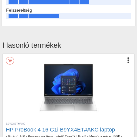
Felszereltség
Hasonló termékek
B9YX4ET#AKC
HP ProBook 4 16 G1i B9YX4ET#AKC laptop
•
Gyártó:
HP
•
Processzor típus:
Intel® Core™ Ultra 5
•
Memória méret:
8GB
•