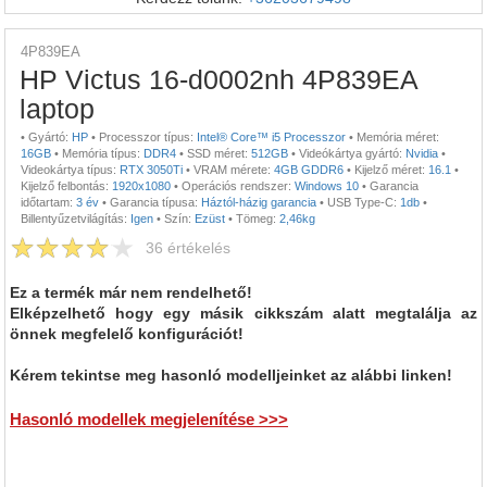
4P839EA
HP Victus 16-d0002nh 4P839EA
laptop
•
Gyártó:
HP
•
Processzor típus:
Intel® Core™ i5 Processzor
•
Memória méret:
16GB
•
Memória típus:
DDR4
•
SSD méret:
512GB
•
Videókártya gyártó:
Nvidia
•
Videokártya típus:
RTX 3050Ti
•
VRAM mérete:
4GB GDDR6
•
Kijelző méret:
16.1
•
Kijelző felbontás:
1920x1080
•
Operációs rendszer:
Windows 10
•
Garancia
időtartam:
3 év
•
Garancia típusa:
Háztól-házig garancia
•
USB Type-C:
1db
•
Billentyűzetvilágítás:
Igen
•
Szín:
Ezüst
•
Tömeg:
2,46kg
36
értékelés
Ez a termék már nem rendelhető!
Elképzelhető hogy egy másik cikkszám alatt megtalálja az
önnek megfelelő konfigurációt!
Kérem tekintse meg hasonló modelljeinket az alábbi linken!
Hasonló modellek megjelenítése >>>