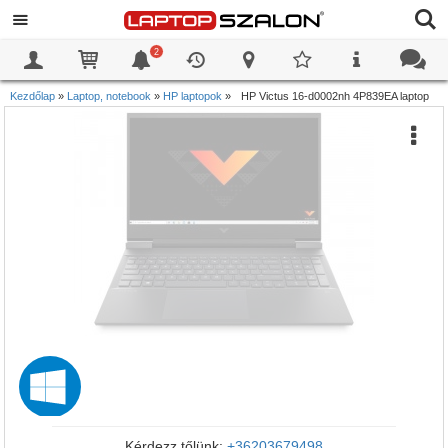
2
0
0
Kezdőlap
»
Laptop, notebook
»
HP laptopok
»
HP Victus 16-d0002nh 4P839EA laptop
Kérdezz tőlünk:
+36203679498