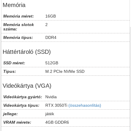
Memória
Memória méret:
16GB
Memória slotok
2
száma:
Memória típus:
DDR4
Háttértároló (SSD)
SSD méret:
512GB
Tipus:
M.2 PCIe NVMe SSD
Videókártya (VGA)
Videókártya gyártó:
Nvidia
Videokártya típus:
RTX 3050Ti
(összehasonlítás)
jellege:
játék
VRAM mérete:
4GB GDDR6