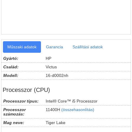
Műszaki adatok
Garancia
Szállítási adatok
Gyártó:
HP
Család:
Victus
Modell:
16-d0002nh
Processzor (CPU)
Processzor típus:
Intel® Core™ i5 Processzor
Processzor
11400H
(összehasonlítás)
számozás:
Mag neve:
Tiger Lake