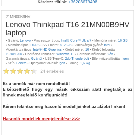
Kérdezz tőlünk:
+36203679498
21MN00B9HV
Lenovo Thinkpad T16 21MN00B9HV
laptop
•
Gyártó:
Lenovo
•
Processzor típus:
Intel® Core™ Ultra 7
•
Memória méret:
16 GB
•
Memória típus:
DDR5
•
SSD méret:
512 GB
•
Videókártya gyártó:
Intel
•
Videokártya típus:
Intel® HD Graphics
•
Kijelző méret:
16
•
Kijelző felbontás:
1920x1200
•
Operációs rendszer:
Windows 11
•
Garancia időtartam:
3 év
•
Garancia típusa:
Gyártói
•
USB Type-C:
2db Thunderbolt
•
Billentyűzetvilágítás:
Igen
•
Szín:
Fekete
•
Ujjlenyomat olvasó:
Igen
•
Tömeg:
1,65kg
24
értékelés
Ez a termék már nem rendelhető!
Elképzelhető hogy egy másik cikkszám alatt megtalálja az
önnek megfelelő konfigurációt!
Kérem tekintse meg hasonló modelljeinket az alábbi linken!
Hasonló modellek megjelenítése >>>