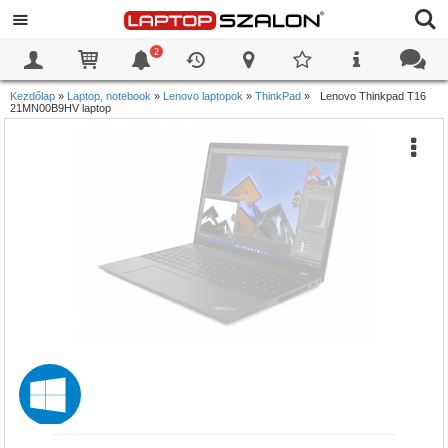
2
0
0
Kezdőlap
»
Laptop, notebook
»
Lenovo laptopok
»
ThinkPad
»
Lenovo Thinkpad T16
21MN00B9HV laptop