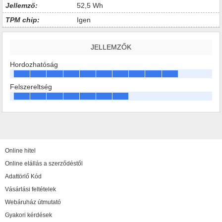
Jellemző:
52,5 Wh
TPM chip:
Igen
JELLEMZŐK
Hordozhatóság
Felszereltség
Online hitel
Online elállás a szerződéstől
Adattörlő Kód
Vásárlási feltételek
Webáruház útmutató
Gyakori kérdések