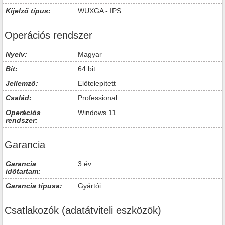
Kijelző típus:
WUXGA - IPS
Operációs rendszer
Nyelv:
Magyar
Bit:
64 bit
Jellemző:
Előtelepített
Család:
Professional
Operációs
Windows 11
rendszer:
Garancia
Garancia
3 év
időtartam:
Garancia típusa:
Gyártói
Csatlakozók (adatátviteli eszközök)