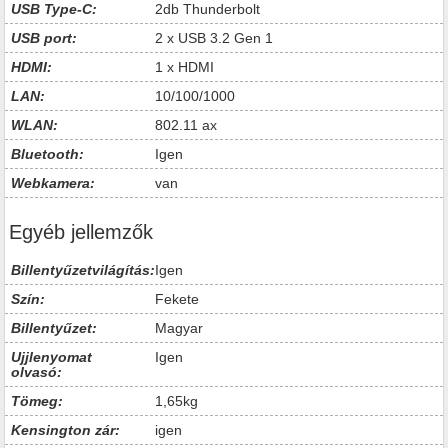
USB Type-C:
2db Thunderbolt
USB port:
2 x USB 3.2 Gen 1
HDMI:
1 x HDMI
LAN:
10/100/1000
WLAN:
802.11 ax
Bluetooth:
Igen
Webkamera:
van
Egyéb jellemzők
Billentyűzetvilágítás:
Igen
Szín:
Fekete
Billentyűzet:
Magyar
Ujjlenyomat
Igen
olvasó:
Tömeg:
1,65kg
Kensington zár:
igen