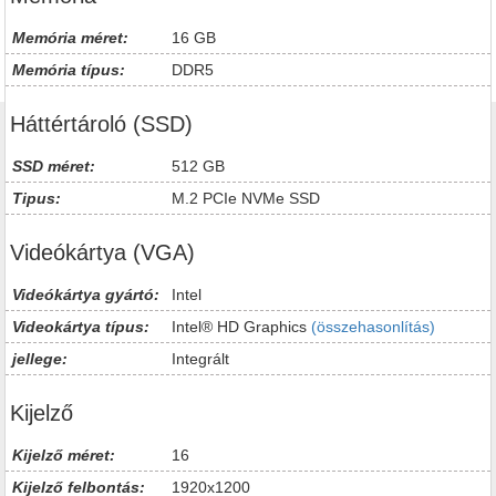
Memória méret:
16 GB
Memória típus:
DDR5
Háttértároló (SSD)
SSD méret:
512 GB
Tipus:
M.2 PCIe NVMe SSD
Videókártya (VGA)
Videókártya gyártó:
Intel
Videokártya típus:
Intel® HD Graphics
(összehasonlítás)
jellege:
Integrált
Kijelző
Kijelző méret:
16
Kijelző felbontás:
1920x1200