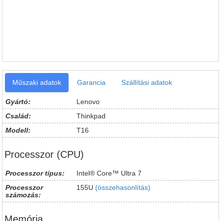
Műszaki adatok
Garancia
Szállítási adatok
Gyártó:
Lenovo
Család:
Thinkpad
Modell:
T16
Processzor (CPU)
Processzor típus:
Intel® Core™ Ultra 7
Processzor
155U
(összehasonlítás)
számozás:
Memória