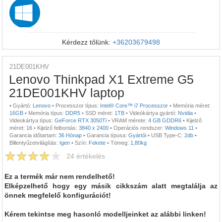
Kérdezz tőlünk:
+36203679498
21DE001KHV
Lenovo Thinkpad X1 Extreme G5
21DE001KHV laptop
•
Gyártó:
Lenovo
•
Processzor típus:
Intel® Core™ i7 Processzor
•
Memória méret:
16GB
•
Memória típus:
DDR5
•
SSD méret:
1TB
•
Videókártya gyártó:
Nvidia
•
Videokártya típus:
GeForce RTX 3050Ti
•
VRAM mérete:
4 GB GDDR6
•
Kijelző
méret:
16
•
Kijelző felbontás:
3840 x 2400
•
Operációs rendszer:
Windows 11
•
Garancia időtartam:
36 Hónap
•
Garancia típusa:
Gyártói
•
USB Type-C:
2db
•
Billentyűzetvilágítás:
Igen
•
Szín:
Fekete
•
Tömeg:
1,80kg
24
értékelés
Ez a termék már nem rendelhető!
Elképzelhető hogy egy másik cikkszám alatt megtalálja az
önnek megfelelő konfigurációt!
Kérem tekintse meg hasonló modelljeinket az alábbi linken!