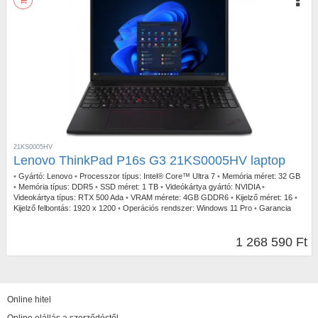
21KS0005HV
Lenovo ThinkPad P16s G3 21KS0005HV laptop
•
Gyártó:
Lenovo
•
Processzor típus:
Intel® Core™ Ultra 7
•
Memória méret:
32 GB
•
Memória típus:
DDR5
•
SSD méret:
1 TB
•
Videókártya gyártó:
NVIDIA
•
Videokártya típus:
RTX 500 Ada
•
VRAM mérete:
4GB GDDR6
•
Kijelző méret:
16
•
Kijelző felbontás:
1920 x 1200
•
Operációs rendszer:
Windows 11 Pro
•
Garancia
időtartam:
3 év
•
Garancia típusa:
Gyártói
•
USB Type-C:
2db Thunderbolt
•
Billentyűzetvilágítás:
Igen
•
Szín:
Fekete
•
Ujjlenyomat olvasó:
Igen
•
Tömeg:
1,82 kg
1 268 590 Ft
Online hitel