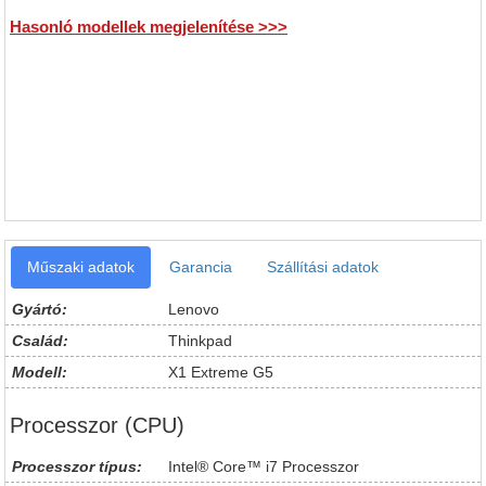
Hasonló modellek megjelenítése >>>
Műszaki adatok
Garancia
Szállítási adatok
Gyártó:
Lenovo
Család:
Thinkpad
Modell:
X1 Extreme G5
Processzor (CPU)
Processzor típus:
Intel® Core™ i7 Processzor