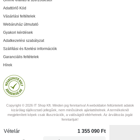
Online elállás a szerződéstől
Adattörlő Kód
Vásárlási feltételek
Webáruház útmutató
Gyakori kérdések
Adatkezelési szabályzat
Szállítási és fizetési információk
Garanciális feltételek
Hírek
Copyright © 2026 IT Shop Kft. Minden jog fenntartva! A weboldalon feltüntetett adatok
kizárólag tájékoztató jellegűek, nem minősülnek ajánlattételnek. A termékeknél
megjelenített képek csak illusztrációk, a valóságtól eltérhetnek. Az árváltozás jogát
fenntartjuk!