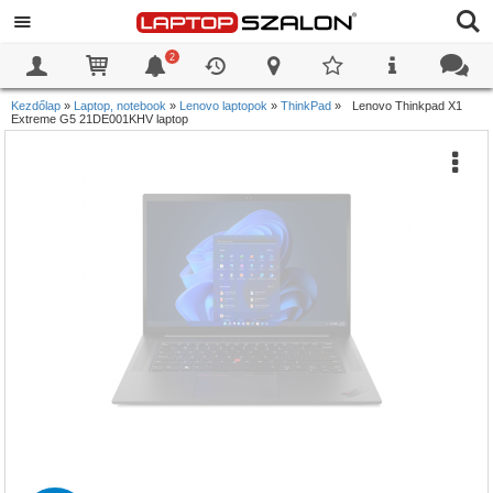
2
0
0
Kezdőlap
»
Laptop, notebook
»
Lenovo laptopok
»
ThinkPad
»
Lenovo Thinkpad X1
Extreme G5 21DE001KHV laptop