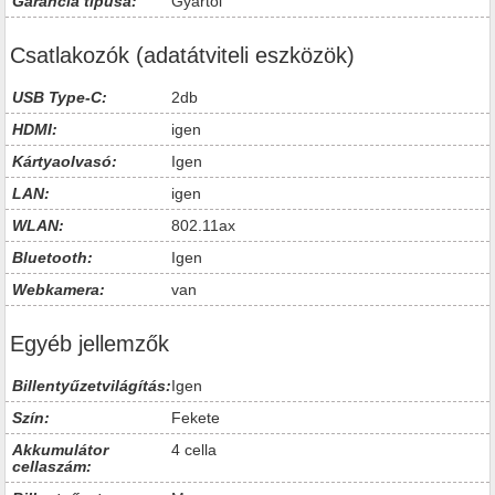
Garancia típusa:
Gyártói
Csatlakozók (adatátviteli eszközök)
USB Type-C:
2db
HDMI:
igen
Kártyaolvasó:
Igen
LAN:
igen
WLAN:
802.11ax
Bluetooth:
Igen
Webkamera:
van
Egyéb jellemzők
Billentyűzetvilágítás:
Igen
Szín:
Fekete
Akkumulátor
4 cella
cellaszám: