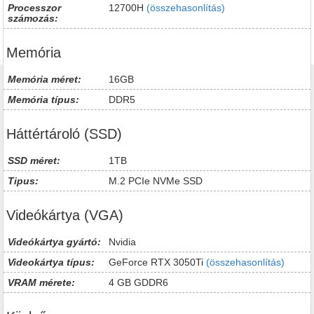
Processzor
12700H
(összehasonlítás)
számozás:
Memória
Memória méret:
16GB
Memória típus:
DDR5
Háttértároló (SSD)
SSD méret:
1TB
Tipus:
M.2 PCIe NVMe SSD
Videókártya (VGA)
Videókártya gyártó:
Nvidia
Videokártya típus:
GeForce RTX 3050Ti
(összehasonlítás)
VRAM mérete:
4 GB GDDR6