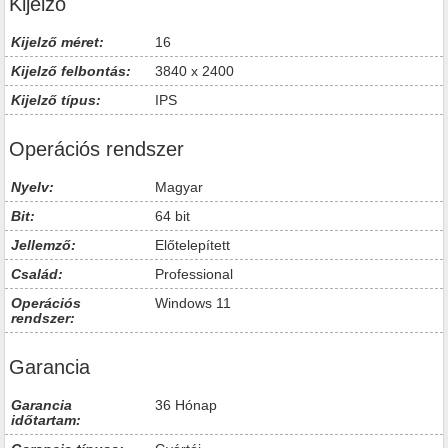
Kijelző
Kijelző méret:
16
Kijelző felbontás:
3840 x 2400
Kijelző típus:
IPS
Operációs rendszer
Nyelv:
Magyar
Bit:
64 bit
Jellemző:
Előtelepített
Család:
Professional
Operációs
Windows 11
rendszer:
Garancia
Garancia
36 Hónap
időtartam: