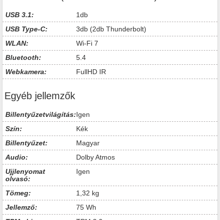
USB 3.1:
1db
USB Type-C:
3db (2db Thunderbolt)
WLAN:
Wi-Fi 7
Bluetooth:
5.4
Webkamera:
FullHD IR
Egyéb jellemzők
Billentyűzetvilágítás:
Igen
Szín:
Kék
Billentyűzet:
Magyar
Audio:
Dolby Atmos
Ujjlenyomat
Igen
olvasó:
Tömeg:
1,32 kg
Jellemző:
75 Wh