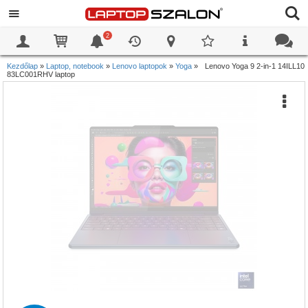
2
0
0
Kezdőlap
»
Laptop, notebook
»
Lenovo laptopok
»
Yoga
»
Lenovo Yoga 9 2-in-1 14ILL10
83LC001RHV laptop