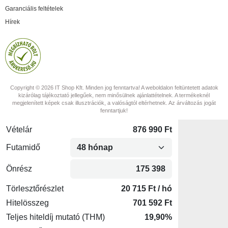
Garanciális feltételek
Hírek
Copyright © 2026 IT Shop Kft. Minden jog fenntartva! A weboldalon feltüntetett adatok
kizárólag tájékoztató jellegűek, nem minősülnek ajánlattételnek. A termékeknél
megjelenített képek csak illusztrációk, a valóságtól eltérhetnek. Az árváltozás jogát
fenntartjuk!