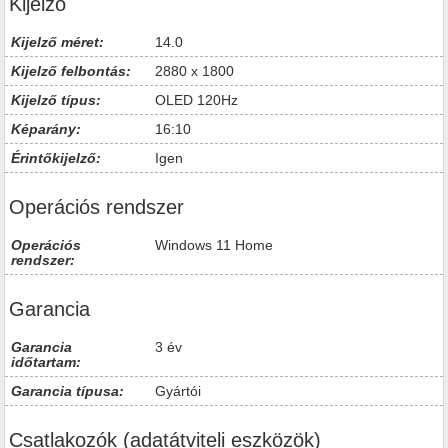
Kijelző
Kijelző méret:
14.0
Kijelző felbontás:
2880 x 1800
Kijelző típus:
OLED 120Hz
Képarány:
16:10
Érintőkijelző:
Igen
Operációs rendszer
Operációs
Windows 11 Home
rendszer:
Garancia
Garancia
3 év
időtartam:
Garancia típusa:
Gyártói
Csatlakozók (adatátviteli eszközök)