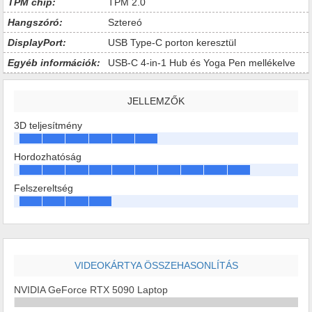
TPM chip:
TPM 2.0
Hangszóró:
Sztereó
DisplayPort:
USB Type-C porton keresztül
Egyéb információk:
USB-C 4-in-1 Hub és Yoga Pen mellékelve
JELLEMZŐK
3D teljesítmény
Hordozhatóság
Felszereltség
VIDEOKÁRTYA ÖSSZEHASONLÍTÁS
NVIDIA GeForce RTX 5090 Laptop