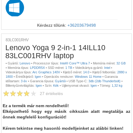
Kérdezz tőlünk:
+36203679498
83LC001RHV
Lenovo Yoga 9 2-in-1 14ILL10
83LC001RHV laptop
•
Gyártó:
Lenovo
•
Processzor típus:
Intel® Core™ Ultra 7
•
Memória méret:
32 GB
•
Memória típus:
LPDDR5X
•
SSD méret:
1 TB
•
Videókártya gyártó:
Intel
•
Videokártya típus:
Arc Graphics 140V
•
Kijelző méret:
14.0
•
Kijelző felbontás:
2880 x
1800
•
Érintőkijelző:
Igen
•
Operációs rendszer:
Windows 11 Home
•
Garancia
időtartam:
3 év
•
Garancia típusa:
Gyártói
•
USB Type-C:
3db (2db Thunderbolt)
•
Billentyűzetvilágítás:
Igen
•
Szín:
Kék
•
Ujjlenyomat olvasó:
Igen
•
Tömeg:
1,32 kg
27
értékelés
Ez a termék már nem rendelhető!
Elképzelhető hogy egy másik cikkszám alatt megtalálja az
önnek megfelelő konfigurációt!
Kérem tekintse meg hasonló modelljeinket az alábbi linken!