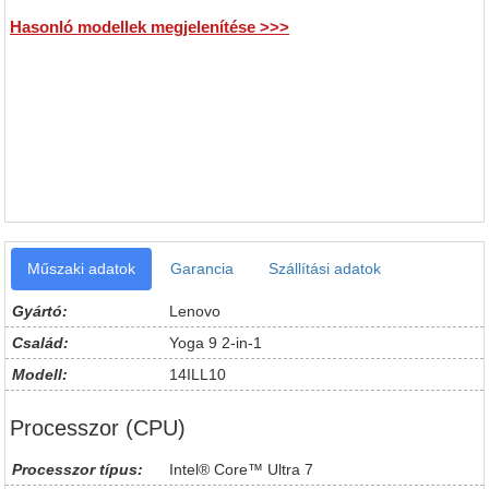
Hasonló modellek megjelenítése >>>
Műszaki adatok
Garancia
Szállítási adatok
Gyártó:
Lenovo
Család:
Yoga 9 2-in-1
Modell:
14ILL10
Processzor (CPU)
Processzor típus:
Intel® Core™ Ultra 7