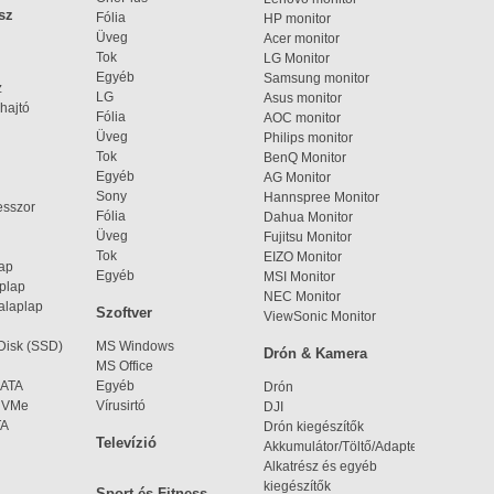
sz
Fólia
HP monitor
Üveg
Acer monitor
Tok
LG Monitor
Egyéb
Samsung monitor
z
LG
Asus monitor
hajtó
Fólia
AOC monitor
Üveg
Philips monitor
Tok
BenQ Monitor
Egyéb
AG Monitor
Sony
Hannspree Monitor
esszor
Fólia
Dahua Monitor
Üveg
Fujitsu Monitor
Tok
EIZO Monitor
lap
Egyéb
MSI Monitor
aplap
NEC Monitor
alaplap
Szoftver
ViewSonic Monitor
 Disk (SSD)
MS Windows
Drón & Kamera
MS Office
SATA
Egyéb
Drón
 NVMe
Vírusirtó
DJI
TA
Drón kiegészítők
Televízió
Akkumulátor/Töltő/Adapter
Alkatrész és egyéb
kiegészítők
Sport és Fitness