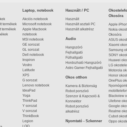
Laptop, notebook
Használt / PC
Okostelefo
Okosóra
ékek
Akciós notebook
Használt
t termékek
Microsoft notebook
Használt asztali PC
Apple iPho
t termékek
Apple Macbook
Használt alkatrész
Nokia okost
mékek
notebook
Okosóra
Audio
MSI notebook
ASUS okost
GE sorozat
Xiaomi okos
Hangszóró
GL sorozat
Samsung ok
Fejhallgató
Dell notebook
SONY okost
Fülhallgató
Inspiron
Huawei oko
Hordozható Hangszóró
Vostro
LG okostele
Astro Gamer Fejhallgató
Latitude
Motorola ok
XPS
Honor okost
Okos otthon
G sorozat
OnePlus ok
Lenovo notebook
Nyomógom
Kamera & Biztonság
IdeaPad
mobiltelefo
Robot porszívó
Yoga
Blackview o
Szenzor & Kapcsoló &
ThinkPad
Ulefone oko
Konnektor
Y sorozat
Google okos
Robot porszívó
V sorozat
Realme oko
alkatrész
ThinkBook
Cubot okost
Nyomtató - Szkenner
Legion
Oppo okost
LOQ
ya