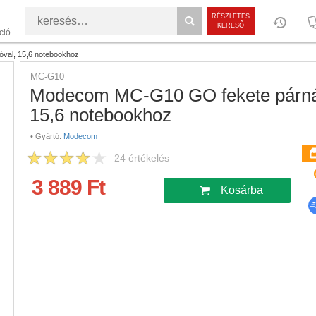
RÉSZLETES
KERESŐ
ció
óval, 15,6 notebookhoz
MC-G10
Modecom MC-G10 GO fekete párnázot
15,6 notebookhoz
•
Gyártó:
Modecom
24
értékelés
3 889 Ft
Kosárba