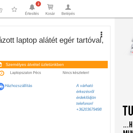
2
Értesítés
Kosár
Belépés
0
0
t laptop alátét egér tartóval,
Személyes átvétel üzletünkben
Laptopszalon Pécs
Nincs készleten!
Házhozszállítás
A várható
érkezésről
érdeklődjön
telefonon!
+36203679498