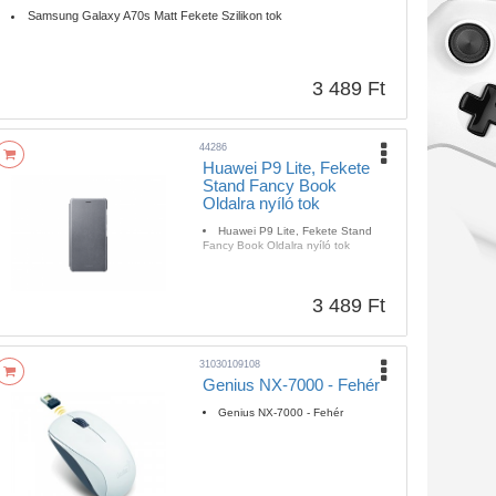
Samsung Galaxy A70s Matt Fekete Szilikon tok
3 489 Ft
44286
Huawei P9 Lite, Fekete
Stand Fancy Book
Oldalra nyíló tok
Huawei P9 Lite, Fekete Stand
Fancy Book Oldalra nyíló tok
3 489 Ft
31030109108
Genius NX-7000 - Fehér
Genius NX-7000 - Fehér