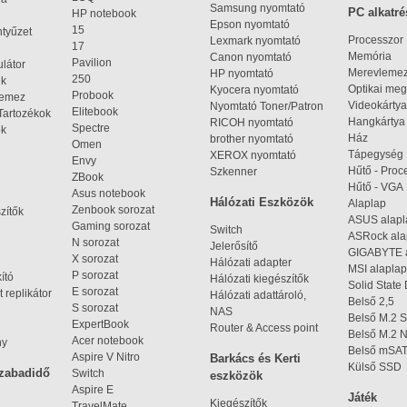
Samsung nyomtató
PC alkatré
HP notebook
Epson nyomtató
15
ntyűzet
Processzor
Lexmark nyomtató
17
Memória
Canon nyomtató
Pavilion
látor
Merevleme
HP nyomtató
250
ek
Optikai meg
Kyocera nyomtató
Probook
lemez
Videokártya
Nyomtató Toner/Patron
Elitebook
Tartozékok
Hangkártya
RICOH nyomtató
Spectre
ok
Ház
brother nyomtató
Omen
Tápegység
XEROX nyomtató
Envy
Hűtő - Proc
Szkenner
ZBook
Hűtő - VGA
Asus notebook
Hálózati Eszközök
Alaplap
Zenbook sorozat
zítők
ASUS alap
Gaming sorozat
Switch
ASRock al
N sorozat
Jelerősítő
GIGABYTE 
X sorozat
Hálózati adapter
MSI alaplap
P sorozat
kító
Hálózati kiegészítők
Solid State
E sorozat
 replikátor
Hálózati adattároló,
Belső 2,5
S sorozat
NAS
Belső M.2 
ExpertBook
Router & Access point
Belső M.2
Acer notebook
ny
Belső mSA
Aspire V Nitro
Barkács és Kerti
Külső SSD
szabadidő
Switch
eszközök
Aspire E
Játék
Kiegészítők
TravelMate