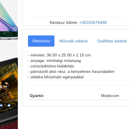
Kérdezz tőlünk:
+36203679498
Áttekintés
Műszaki adatok
Szállítási adatok
- méretei: 36.50 x 25.00 x 1.10 cm
- anyaga: minőségi műanyag
- csúszásbiztos kialakítás
- párnázott alsó rész, a kényelmes használatért
- oldalra kihúzható egérpaddal
Gyártó:
Modecom