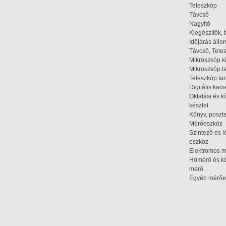
Teleszkóp
Távcső
Nagyító
Kiegészítők, 
Időjárás áll
Távcső, Tele
Mikroszkóp k
Mikroszkóp t
Teleszkóp tar
Digitális kam
Oktatási és k
készlet
Könyv, poszte
Mérőeszköz
Szintező és l
eszköz
Elektromos 
Hőmérő és kö
mérő
Egyéb mérőe