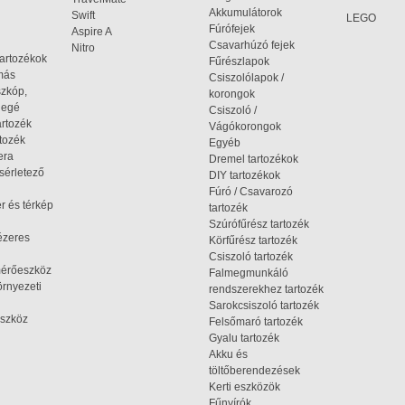
Akkumulátorok
Swift
LEGO
Fúrófejek
Aspire A
Csavarhúzó fejek
Nitro
tartozékok
Fűrészlapok
omás
Csiszolólapok /
szkóp,
korongok
iegé
Csiszoló /
artozék
Vágókorongok
tozék
Egyéb
era
Dremel tartozékok
ísérletező
DIY tartozékok
Fúró / Csavarozó
r és térkép
tartozék
Szúrófűrész tartozék
ézeres
Körfűrész tartozék
Csiszoló tartozék
mérőeszköz
Falmegmunkáló
rnyezeti
rendszerekhez tartozék
Sarokcsiszoló tartozék
szköz
Felsőmaró tartozék
Gyalu tartozék
Akku és
töltőberendezések
Kerti eszközök
Fűnyírók