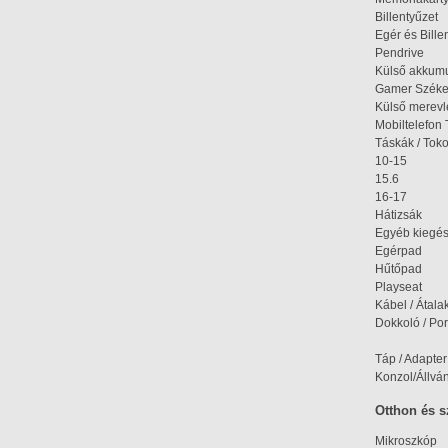
Billentyűzet
Egér és Bille
Pendrive
Külső akkumu
Gamer Szék
Külső merev
Mobiltelefon 
Táskák / Tok
10-15
15.6
16-17
Hátizsák
Egyéb kiegés
Egérpad
Hűtőpad
Playseat
Kábel / Átala
Dokkoló / Port
Táp / Adapter
Konzol/Állvá
Otthon és 
Mikroszkóp