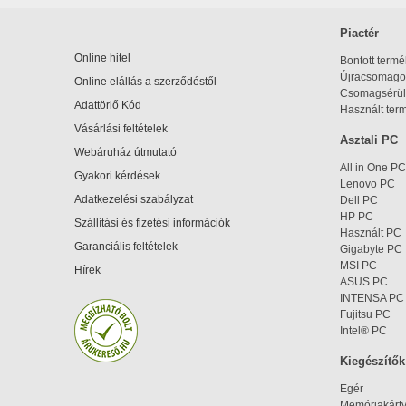
Piactér
Online hitel
Bontott term
Újracsomagol
Online elállás a szerződéstől
Csomagsérül
Adattörlő Kód
Használt ter
Vásárlási feltételek
Asztali PC
Webáruház útmutató
All in One PC
Gyakori kérdések
Lenovo PC
Adatkezelési szabályzat
Dell PC
HP PC
Szállítási és fizetési információk
Használt PC
Garanciális feltételek
Gigabyte PC
MSI PC
Hírek
ASUS PC
INTENSA PC
Fujitsu PC
Intel® PC
Kiegészítők
Egér
Memóriakárt