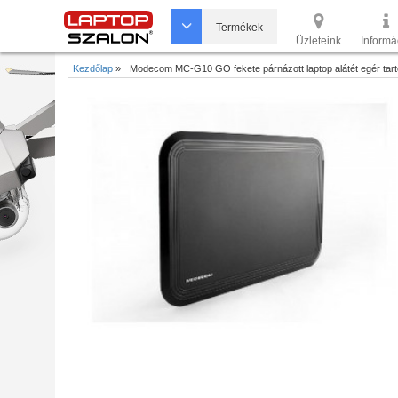
Termékek
Üzleteink
Informá
Kezdőlap
»
Modecom MC-G10 GO fekete párnázott laptop alátét egér tart