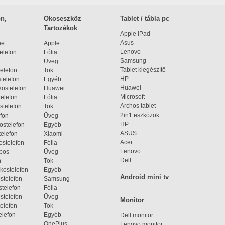
n,
Okoseszköz
Tablet / tábla pc
Tartozékok
Apple iPad
Asus
ne
Apple
Lenovo
elefon
Fólia
Samsung
Üveg
Tablet kiegészítő
elefon
Tok
HP
telefon
Egyéb
Huawei
ostelefon
Huawei
Microsoft
elefon
Fólia
Archos tablet
stelefon
Tok
2in1 eszközök
fon
Üveg
HP
ostelefon
Egyéb
ASUS
elefon
Xiaomi
Acer
ostelefon
Fólia
Lenovo
bos
Üveg
Dell
n
Tok
kostelefon
Egyéb
Android mini tv
stelefon
Samsung
telefon
Fólia
stelefon
Üveg
Monitor
elefon
Tok
elefon
Egyéb
Dell monitor
OnePlus
Lenovo monitor