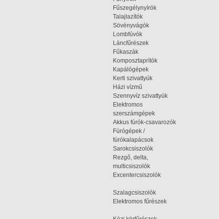
Fűszegélynyírók
Talajlazítók
Sövényvágók
Lombfúvók
Láncfűrészek
Fűkaszák
Komposztaprítók
Kapálógépek
Kerti szivattyúk
Házi vízmű
Szennyvíz szivattyúk
Elektromos
szerszámgépek
Akkus fúrók-csavarozók
Fúrógépek /
fúrókalapácsok
Sarokcsiszolók
Rezgő, delta,
multicsiszolók
Excentercsiszolók
Szalagcsiszolók
Elektromos fűrészek