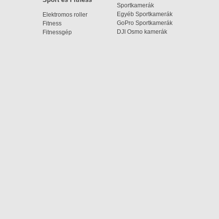
Sportkamerák
Egyéb Sportkamerák
Elektromos roller
GoPro Sportkamerák
Fitness
DJI Osmo kamerák
Fitnessgép