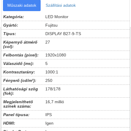
Műszaki adatok
Szállítási adatok
Kategória:
LED Monitor
Gyártó:
Fujitsu
Típus:
DISPLAY B27-9-TS
Képernyő átmérő
27
(col):
Felbontás (pixel):
1920x1080
Válaszidő (ms):
5
Kontrasztarány:
1000:1
Fényerő (cd/m²):
250
Láthatósági szög
178/178
(fok):
Megjeleníthető
16,7 millió
színek száma:
Panel típusa:
IPS
HDMI:
Igen