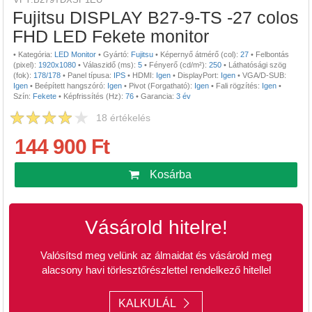
Fujitsu DISPLAY B27-9-TS -27 colos
FHD LED Fekete monitor
•
Kategória:
LED Monitor
•
Gyártó:
Fujitsu
•
Képernyő átmérő (col):
27
•
Felbontás
(pixel):
1920x1080
•
Válaszidő (ms):
5
•
Fényerő (cd/m²):
250
•
Láthatósági szög
(fok):
178/178
•
Panel típusa:
IPS
•
HDMI:
Igen
•
DisplayPort:
Igen
•
VGA/D-SUB:
Igen
•
Beépített hangszóró:
Igen
•
Pivot (Forgatható):
Igen
•
Fali rögzítés:
Igen
•
Szín:
Fekete
•
Képfrissítés (Hz):
76
•
Garancia:
3 év
18
értékelés
144 900 Ft
Kosárba
Vásárold hitelre!
Valósítsd meg velünk az álmaidat és vásárold meg
alacsony havi törlesztőrészlettel rendelkező hitellel
KALKULÁL