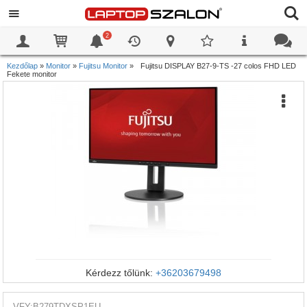
2
0
0
Kezdőlap
»
Monitor
»
Fujitsu Monitor
»
Fujitsu DISPLAY B27-9-TS -27 colos FHD LED
Fekete monitor
Kérdezz tőlünk:
+36203679498
VFY:B279TDXSP1EU