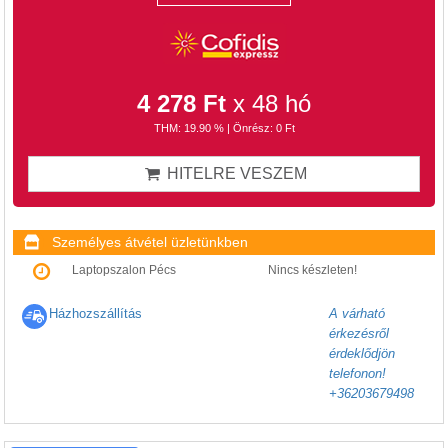
4 278 Ft
x 48 hó
THM: 19.90 % | Önrész: 0 Ft
HITELRE VESZEM
Személyes átvétel üzletünkben
Laptopszalon Pécs
Nincs készleten!
Házhozszállítás
A várható
érkezésről
érdeklődjön
telefonon!
+36203679498