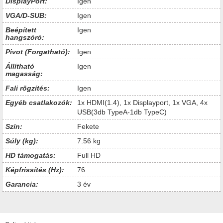
DisplayPort:
Igen
VGA/D-SUB:
Igen
Beépített
Igen
hangszóró:
Pivot (Forgatható):
Igen
Állítható
Igen
magasság:
Fali rögzítés:
Igen
Egyéb csatlakozók:
1x HDMI(1.4), 1x Displayport, 1x VGA, 4x
USB(3db TypeA-1db TypeC)
Szín:
Fekete
Súly (kg):
7.56 kg
HD támogatás:
Full HD
Képfrissítés (Hz):
76
Garancia:
3 év