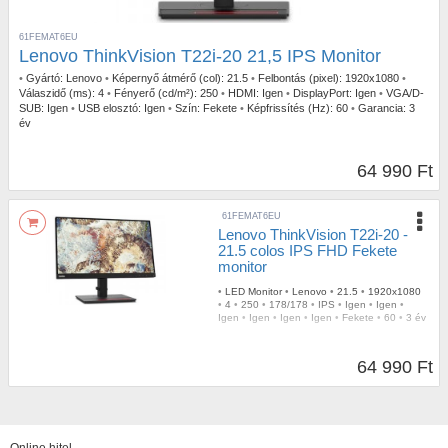
61FEMAT6EU
Lenovo ThinkVision T22i-20 21,5 IPS Monitor
•
Gyártó:
Lenovo
•
Képernyő átmérő (col):
21.5
•
Felbontás (pixel):
1920x1080
•
Válaszidő (ms):
4
•
Fényerő (cd/m²):
250
•
HDMI:
Igen
•
DisplayPort:
Igen
•
VGA/D-
SUB:
Igen
•
USB elosztó:
Igen
•
Szín:
Fekete
•
Képfrissítés (Hz):
60
•
Garancia:
3
év
64 990 Ft
61FEMAT6EU
Lenovo ThinkVision T22i-20 -
21.5 colos IPS FHD Fekete
monitor
•
LED Monitor
•
Lenovo
•
21.5
•
1920x1080
•
4
•
250
•
178/178
•
IPS
•
Igen
•
Igen
•
Igen
•
Igen
•
Igen
•
Igen
•
Fekete
•
60
•
3 év
64 990 Ft