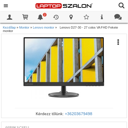
2
0
0
Kezdőlap
»
Monitor
»
Lenovo monitor
»
Lenovo D27-30 - 27 colos VA FHD Fekete
monitor
Kérdezz tőlünk:
+36203679498
66B8KAC6EU