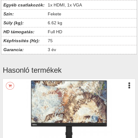
Egyéb csatlakozók:
1x HDMI, 1x VGA
Szín:
Fekete
Súly (kg):
6.62 kg
HD támogatás:
Full HD
Képfrissítés (Hz):
75
Garancia:
3 év
Hasonló termékek