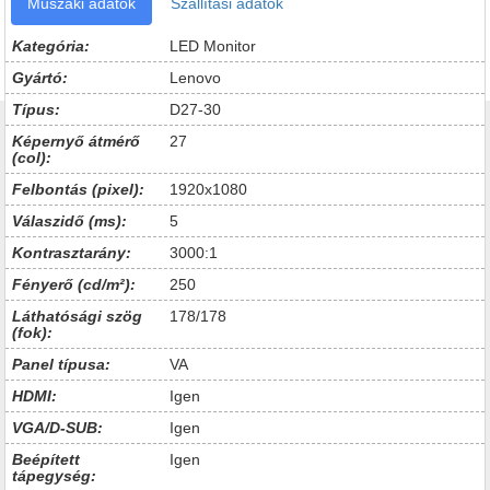
Műszaki adatok
Szállítási adatok
Kategória:
LED Monitor
Gyártó:
Lenovo
Típus:
D27-30
Képernyő átmérő
27
(col):
Felbontás (pixel):
1920x1080
Válaszidő (ms):
5
Kontrasztarány:
3000:1
Fényerő (cd/m²):
250
Láthatósági szög
178/178
(fok):
Panel típusa:
VA
HDMI:
Igen
VGA/D-SUB:
Igen
Beépített
Igen
tápegység: