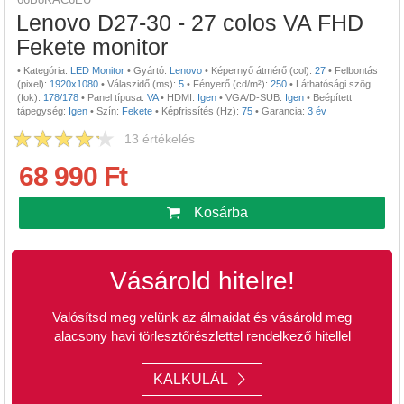
Lenovo D27-30 - 27 colos VA FHD
Fekete monitor
•
Kategória:
LED Monitor
•
Gyártó:
Lenovo
•
Képernyő átmérő (col):
27
•
Felbontás
(pixel):
1920x1080
•
Válaszidő (ms):
5
•
Fényerő (cd/m²):
250
•
Láthatósági szög
(fok):
178/178
•
Panel típusa:
VA
•
HDMI:
Igen
•
VGA/D-SUB:
Igen
•
Beépített
tápegység:
Igen
•
Szín:
Fekete
•
Képfrissítés (Hz):
75
•
Garancia:
3 év
13
értékelés
68 990 Ft
Kosárba
Vásárold hitelre!
Valósítsd meg velünk az álmaidat és vásárold meg
alacsony havi törlesztőrészlettel rendelkező hitellel
KALKULÁL