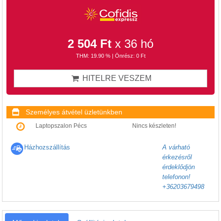
2 504 Ft
x 36 hó
THM: 19.90 % | Önrész: 0 Ft
HITELRE VESZEM
Személyes átvétel üzletünkben
Laptopszalon Pécs
Nincs készleten!
Házhozszállítás
A várható
érkezésről
érdeklődjön
telefonon!
+36203679498