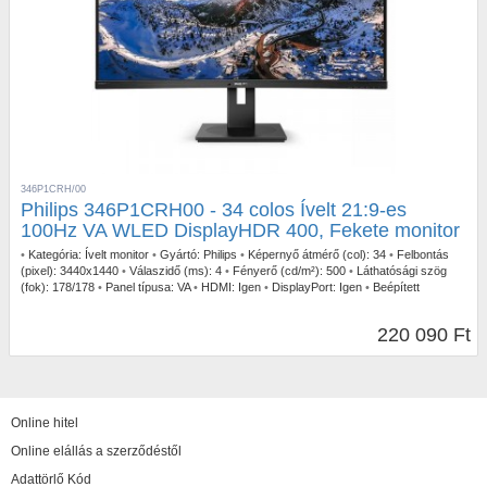
346P1CRH/00
Philips 346P1CRH00 - 34 colos Ívelt 21:9-es
100Hz VA WLED DisplayHDR 400, Fekete monitor
•
Kategória:
Ívelt monitor
•
Gyártó:
Philips
•
Képernyő átmérő (col):
34
•
Felbontás
(pixel):
3440x1440
•
Válaszidő (ms):
4
•
Fényerő (cd/m²):
500
•
Láthatósági szög
(fok):
178/178
•
Panel típusa:
VA
•
HDMI:
Igen
•
DisplayPort:
Igen
•
Beépített
hangszóró:
Igen
•
Pivot (Forgatható):
Igen
•
Fali rögzítés:
Igen
•
Beépített
tápegység:
Igen
•
Szín:
Fekete
•
FreeSync:
Igen
•
Képfrissítés (Hz):
100
•
Garancia:
220 090 Ft
3 év
Online hitel
Online elállás a szerződéstől
Adattörlő Kód