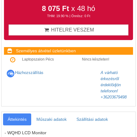
8 075 Ft
x 48 hó
THM: 19.90 % | Önrész: 0 Ft
HITELRE VESZEM
Személyes átvétel üzletünkben
Laptopszalon Pécs
Nincs készleten!
Házhozszállítás
A várható
érkezésről
érdeklődjön
telefonon!
+36203679498
Áttekintés
Műszaki adatok
Szállítási adatok
- WQHD LCD Monitor