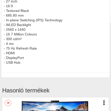
- 27 inch
- 16:9
- Textured Black
- 685.80 mm
- In-plane Switching (IPS) Technology
- WLED Backlight
- 2560 x 1440
- 16.7 Million Colours
- 300 cd/m²
- 4 ms
- 75 Hz Refresh Rate
- HDMI
- DisplayPort
- USB Hub
Hasonló termékek