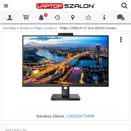
2
0
0
Kezdőlap
»
Monitor
»
Philips monitor
»
Philips 276B1JH 27 inch WQHD monitor
Kérdezz tőlünk:
+36203679498
PH276B1JH