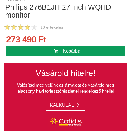
Philips 276B1JH 27 inch WQHD
monitor
18
értékelés
273 490 Ft
Kosárba
Vásárold hitelre!
Valósítsd meg velünk az álmaidat és vásárold meg
alacsony havi törlesztőrészlettel rendelkező hitellel
KALKULÁL