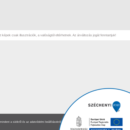
 képek csak illusztrációk, a valóságtól eltérhetnek. Az árváltozás jogát fenntartjuk!
mindent a sütikről és az adatvédelmi beállításokról
itt