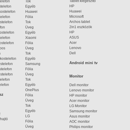
Tablet kiegészítő
elefon
Tok
HP
telefon
Egyéb
Huawei
ostelefon
Huawei
Microsoft
elefon
Fólia
Archos tablet
stelefon
Tok
2in1 eszközök
fon
Üveg
HP
ostelefon
Egyéb
ASUS
elefon
Xiaomi
Acer
ostelefon
Fólia
Lenovo
bos
Üveg
Dell
n
Tok
kostelefon
Egyéb
Android mini tv
stelefon
Samsung
telefon
Fólia
stelefon
Üveg
Monitor
elefon
Tok
elefon
Egyéb
Dell monitor
OnePlus
Lenovo monitor
sz
Fólia
HP monitor
Üveg
Acer monitor
Tok
LG Monitor
Egyéb
Samsung monitor
z
LG
Asus monitor
hajtó
Fólia
AOC monitor
Üveg
Philips monitor