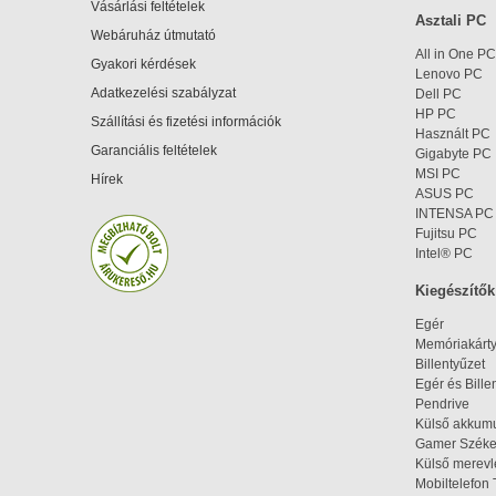
Vásárlási feltételek
Asztali PC
Webáruház útmutató
All in One PC
Gyakori kérdések
Lenovo PC
Adatkezelési szabályzat
Dell PC
HP PC
Szállítási és fizetési információk
Használt PC
Garanciális feltételek
Gigabyte PC
MSI PC
Hírek
ASUS PC
INTENSA PC
Fujitsu PC
Intel® PC
Kiegészítők
Egér
Memóriakárt
Billentyűzet
Egér és Bille
Pendrive
Külső akkumu
Gamer Szék
Külső merev
Mobiltelefon 