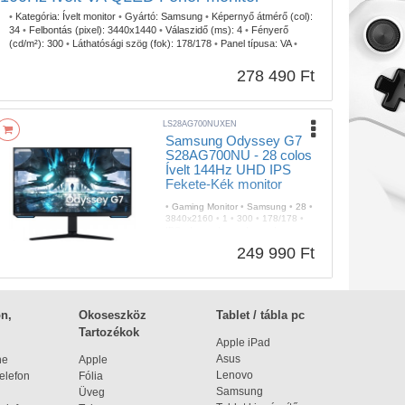
•
Kategória:
Ívelt monitor
•
Gyártó:
Samsung
•
Képernyő átmérő (col):
34
•
Felbontás (pixel):
3440x1440
•
Válaszidő (ms):
4
•
Fényerő
(cd/m²):
300
•
Láthatósági szög (fok):
178/178
•
Panel típusa:
VA
•
HDMI:
Igen
•
DisplayPort:
Igen
•
USB elosztó:
Igen
•
Fali rögzítés:
Igen
•
Szín:
Fehér
•
FreeSync:
AMD Radeon FreeSync
•
Képfrissítés (Hz):
278 490 Ft
100
•
Garancia:
3 év
LS28AG700NUXEN
Samsung Odyssey G7
S28AG700NU - 28 colos
Ívelt 144Hz UHD IPS
Fekete-Kék monitor
•
Gaming Monitor
•
Samsung
•
28
•
3840x2160
•
1
•
300
•
178/178
•
IPS
•
Igen
•
Igen
•
Igen
•
Igen
•
Igen
•
Fekete
•
FreeSync Premium
249 990 Ft
Pro
•
Igen
•
144
•
2 év
n,
Okoseszköz
Tablet / tábla pc
Tartozékok
Apple iPad
Asus
ne
Apple
Lenovo
elefon
Fólia
Samsung
Üveg