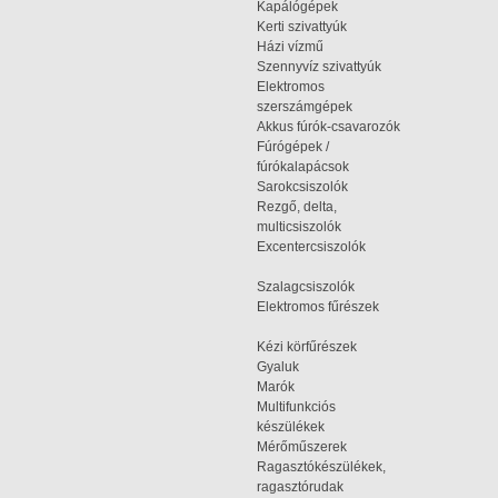
Kapálógépek
Kerti szivattyúk
Házi vízmű
Szennyvíz szivattyúk
Elektromos
szerszámgépek
Akkus fúrók-csavarozók
Fúrógépek /
fúrókalapácsok
Sarokcsiszolók
Rezgő, delta,
multicsiszolók
Excentercsiszolók
Szalagcsiszolók
Elektromos fűrészek
Kézi körfűrészek
Gyaluk
Marók
Multifunkciós
készülékek
Mérőműszerek
Ragasztókészülékek,
ragasztórudak