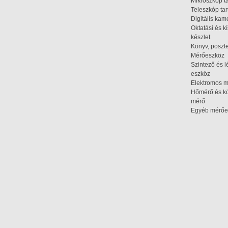
Mikroszkóp t
Teleszkóp tar
Digitális kam
Oktatási és k
készlet
Könyv, poszte
Mérőeszköz
Szintező és l
eszköz
Elektromos 
Hőmérő és kö
mérő
Egyéb mérőe