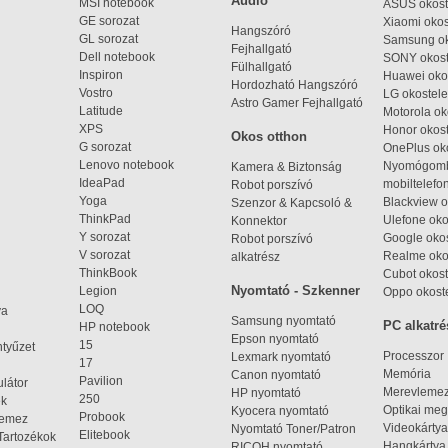
Audio
MSI notebook
ASUS okost
GE sorozat
Xiaomi okos
Hangszóró
GL sorozat
Samsung ok
Fejhallgató
Dell notebook
SONY okost
Fülhallgató
Inspiron
Huawei oko
Hordozható Hangszóró
Vostro
LG okostele
Astro Gamer Fejhallgató
Latitude
Motorola ok
XPS
Honor okost
Okos otthon
G sorozat
OnePlus ok
Lenovo notebook
Nyomógom
Kamera & Biztonság
IdeaPad
mobiltelefo
Robot porszívó
Yoga
Blackview o
Szenzor & Kapcsoló &
ThinkPad
Ulefone oko
Konnektor
Y sorozat
Google okos
Robot porszívó
V sorozat
Realme oko
alkatrész
ThinkBook
Cubot okost
Nyomtató - Szkenner
Legion
Oppo okost
LOQ
ya
Samsung nyomtató
PC alkatré
HP notebook
Epson nyomtató
15
ntyűzet
Processzor
Lexmark nyomtató
17
Memória
Canon nyomtató
Pavilion
látor
Merevleme
HP nyomtató
250
ek
Optikai meg
Kyocera nyomtató
Probook
lemez
Videokártya
Nyomtató Toner/Patron
Elitebook
Tartozékok
Hangkártya
RICOH nyomtató