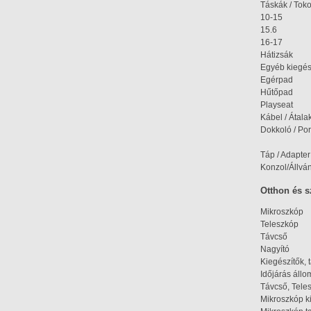
Táskák / Tok
10-15
15.6
16-17
Hátizsák
Egyéb kiegés
Egérpad
Hűtőpad
Playseat
Kábel / Átala
Dokkoló / Port
Táp / Adapter
Konzol/Állvá
Otthon és 
Mikroszkóp
Teleszkóp
Távcső
Nagyító
Kiegészítők, 
Időjárás áll
Távcső, Tele
Mikroszkóp k