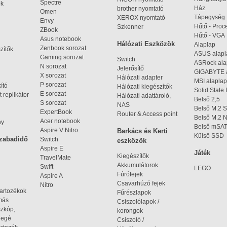
Spectre
ok
Ház
brother nyomtató
Omen
Tápegység
XEROX nyomtató
Envy
Hűtő - Proc
Szkenner
ZBook
Hűtő - VGA
Asus notebook
Hálózati Eszközök
Alaplap
Zenbook sorozat
zítők
ASUS alap
Gaming sorozat
Switch
ASRock al
N sorozat
Jelerősítő
GIGABYTE 
X sorozat
Hálózati adapter
MSI alaplap
P sorozat
kító
Hálózati kiegészítők
Solid State
E sorozat
 replikátor
Hálózati adattároló,
Belső 2,5
S sorozat
NAS
Belső M.2 
ExpertBook
Router & Access point
Belső M.2
Acer notebook
ny
Belső mSA
Aspire V Nitro
Barkács és Kerti
Külső SSD
szabadidő
Switch
eszközök
Aspire E
Játék
Kiegészítők
TravelMate
Akkumulátorok
Swift
LEGO
Fúrófejek
Aspire A
Csavarhúzó fejek
Nitro
tartozékok
Fűrészlapok
omás
Csiszolólapok /
szkóp,
korongok
iegé
Csiszoló /