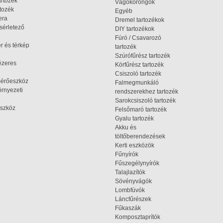
artozék
Vágókorongok
tozék
Egyéb
era
Dremel tartozékok
ísérletező
DIY tartozékok
Fúró / Csavarozó
r és térkép
tartozék
Szúrófűrész tartozék
ézeres
Körfűrész tartozék
Csiszoló tartozék
mérőeszköz
Falmegmunkáló
rnyezeti
rendszerekhez tartozék
Sarokcsiszoló tartozék
szköz
Felsőmaró tartozék
Gyalu tartozék
Akku és
töltőberendezések
Kerti eszközök
Fűnyírók
Fűszegélynyírók
Talajlazítók
Sövényvágók
Lombfúvók
Láncfűrészek
Fűkaszák
Komposztaprítók