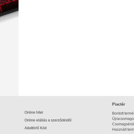
Piactér
Online hitel
Bontott term
Újracsomagol
Online elállás a szerződéstől
Csomagsérül
Adattörlő Kód
Használt ter