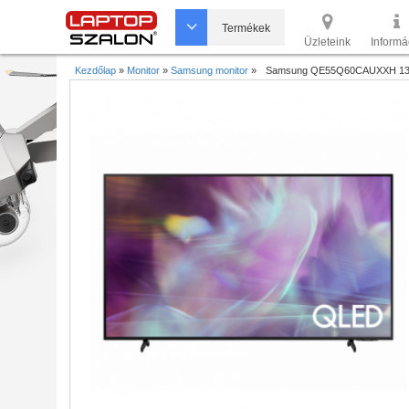
Termékek
Üzleteink
Informá
Kezdőlap
»
Monitor
»
Samsung monitor
»
Samsung QE55Q60CAUXXH 138