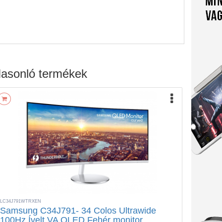
asonló termékek
LC34J791WTRXEN
Samsung C34J791- 34 Colos Ultrawide
100Hz Ívelt VA QLED Fehér monitor