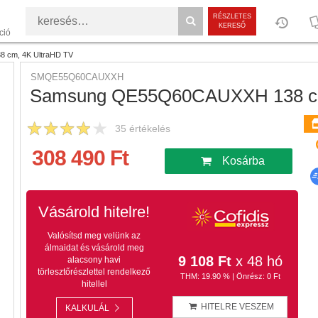
RÉSZLETES
KERESŐ
ció
 cm, 4K UltraHD TV
SMQE55Q60CAUXXH
Samsung QE55Q60CAUXXH 138 cm
35
értékelés
308 490 Ft
Kosárba
Vásárold hitelre!
Valósítsd meg velünk az
álmaidat és vásárold meg
9 108 Ft
x 48 hó
alacsony havi
törlesztőrészlettel rendelkező
THM: 19.90 % | Önrész: 0 Ft
hitellel
HITELRE VESZEM
KALKULÁL