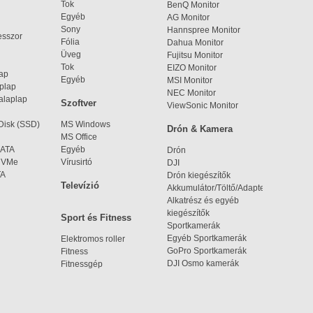
Tok
BenQ Monitor
Egyéb
AG Monitor
Sony
Hannspree Monitor
esszor
Fólia
Dahua Monitor
Üveg
Fujitsu Monitor
Tok
EIZO Monitor
lap
Egyéb
MSI Monitor
aplap
NEC Monitor
alaplap
Szoftver
ViewSonic Monitor
 Disk (SSD)
MS Windows
Drón & Kamera
MS Office
SATA
Egyéb
Drón
 NVMe
Vírusirtó
DJI
TA
Drón kiegészítők
Televízió
Akkumulátor/Töltő/Adapter
Alkatrész és egyéb
kiegészítők
Sport és Fitness
Sportkamerák
Egyéb Sportkamerák
Elektromos roller
GoPro Sportkamerák
Fitness
DJI Osmo kamerák
Fitnessgép