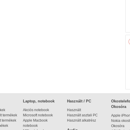
Laptop, notebook
Használt / PC
Okostelefo
Okosóra
ékek
Akciós notebook
Használt
t termékek
Microsoft notebook
Használt asztali PC
Apple iPho
t termékek
Apple Macbook
Használt alkatrész
Nokia okost
mékek
notebook
Okosóra