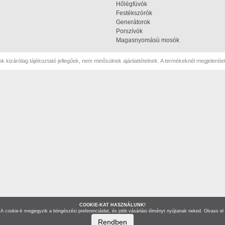
Hőlégfúvók
Festékszórók
Generátorok
Porszívók
Magasnyomású mosók
k kizárólag tájékoztató jellegűek, nem minősülnek ajánlattételnek. A termékeknél megjelenített
COOKIE-KAT HASZNÁLUNK!
A cookie-k megjegyzik a böngészési preferenciáidat, és jobb vásárlási élményt nyújtanak neked. Olvass el 
Rendben