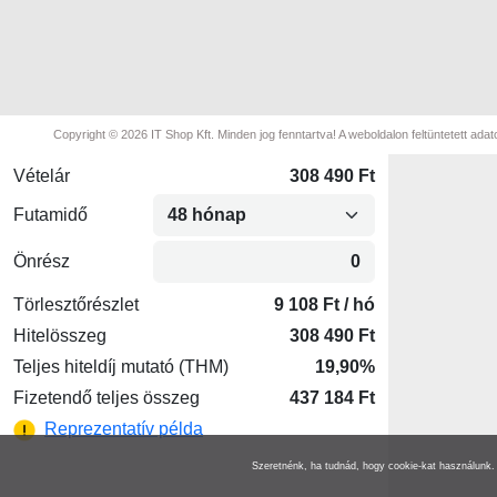
Copyright © 2026 IT Shop Kft. Minden jog fenntartva! A weboldalon feltüntetett adato
Szeretnénk, ha tudnád, hogy cookie-kat használunk. 