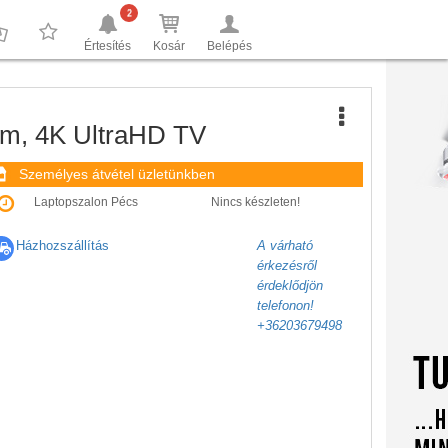
2
Értesítés
Kosár
Belépés
0
0
, 4K UltraHD TV
Személyes átvétel üzletünkben
Laptopszalon Pécs
Nincs készleten!
Házhozszállítás
A várható
érkezésről
érdeklődjön
telefonon!
+36203679498