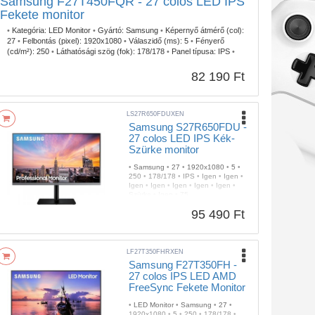
Samsung F27T450FQR - 27 colos LED IPS
Fekete monitor
•
Kategória:
LED Monitor
•
Gyártó:
Samsung
•
Képernyő átmérő (col):
27
•
Felbontás (pixel):
1920x1080
•
Válaszidő (ms):
5
•
Fényerő
(cd/m²):
250
•
Láthatósági szög (fok):
178/178
•
Panel típusa:
IPS
•
HDMI:
Igen
•
DisplayPort:
Igen
•
USB elosztó:
Igen
•
Pivot
(Forgatható):
Igen
•
Fali rögzítés:
Igen
•
Beépített tápegység:
Igen
•
82 190 Ft
Szín:
Fekete
•
Képfrissítés (Hz):
75
•
Garancia:
3 év
LS27R650FDUXEN
Samsung S27R650FDU -
27 colos LED IPS Kék-
Szürke monitor
•
Samsung
•
27
•
1920x1080
•
5
•
250
•
178/178
•
IPS
•
Igen
•
Igen
•
Igen
•
Igen
•
Igen
•
Igen
•
Igen
•
Szürke
•
Igen
•
75
95 490 Ft
LF27T350FHRXEN
Samsung F27T350FH -
27 colos IPS LED AMD
FreeSync Fekete Monitor
•
LED Monitor
•
Samsung
•
27
•
1920x1080
•
5
•
250
•
178/178
•