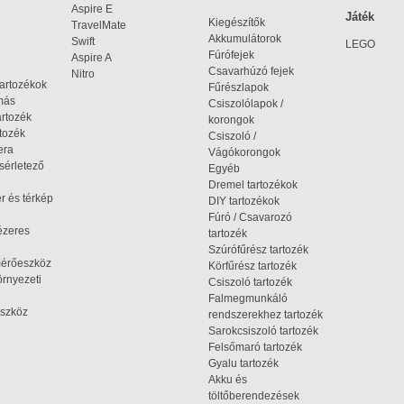
Aspire E
Játék
Kiegészítők
TravelMate
Akkumulátorok
Swift
LEGO
Fúrófejek
Aspire A
Csavarhúzó fejek
Nitro
tartozékok
Fűrészlapok
omás
Csiszolólapok /
artozék
korongok
tozék
Csiszoló /
era
Vágókorongok
ísérletező
Egyéb
Dremel tartozékok
r és térkép
DIY tartozékok
Fúró / Csavarozó
ézeres
tartozék
Szúrófűrész tartozék
mérőeszköz
Körfűrész tartozék
rnyezeti
Csiszoló tartozék
Falmegmunkáló
szköz
rendszerekhez tartozék
Sarokcsiszoló tartozék
Felsőmaró tartozék
Gyalu tartozék
Akku és
töltőberendezések