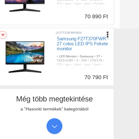
IPS
•
Igen
•
Igen
•
Igen
•
Fekete
•
AMD Radeon FreeSync
•
75
•
2 év
70 890 Ft
LF27T370FWRXEN
Samsung F27T370FWR -
27 colos LED IPS Fekete
monitor
•
LED Monitor
•
Samsung
•
27
•
1920x1080
•
5
•
250
•
178/178
•
IPS
•
Igen
•
Igen
•
Igen
•
Igen
•
Igen
•
Fekete
•
AMD Radeon
FreeSync
•
75
•
2 év
70 790 Ft
Még több megtekintése
a "Hasonló termékek" kategóriából