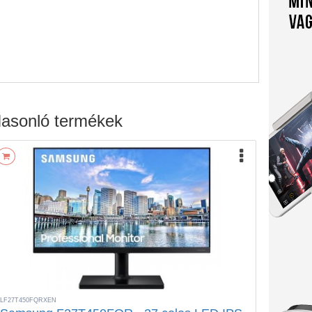
asonló termékek
LF27T450FQRXEN