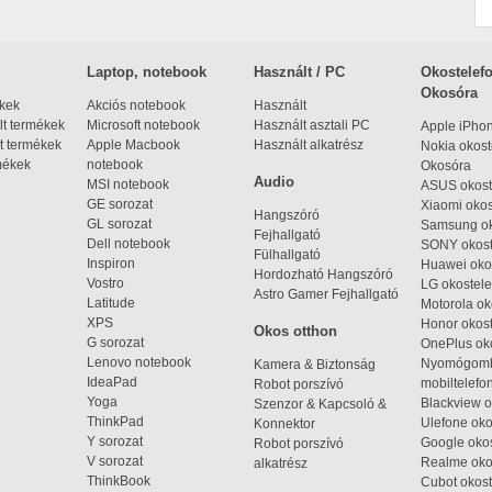
Laptop, notebook
Használt / PC
Okostelefo
Okosóra
ékek
Akciós notebook
Használt
t termékek
Microsoft notebook
Használt asztali PC
Apple iPho
t termékek
Apple Macbook
Használt alkatrész
Nokia okost
mékek
notebook
Okosóra
Audio
MSI notebook
ASUS okost
GE sorozat
Xiaomi okos
Hangszóró
GL sorozat
Samsung ok
Fejhallgató
Dell notebook
SONY okost
Fülhallgató
Inspiron
Huawei oko
Hordozható Hangszóró
Vostro
LG okostele
Astro Gamer Fejhallgató
Latitude
Motorola ok
XPS
Honor okost
Okos otthon
G sorozat
OnePlus ok
Lenovo notebook
Nyomógom
Kamera & Biztonság
IdeaPad
mobiltelefo
Robot porszívó
Yoga
Blackview o
Szenzor & Kapcsoló &
ThinkPad
Ulefone oko
Konnektor
Y sorozat
Google okos
Robot porszívó
V sorozat
Realme oko
alkatrész
ThinkBook
Cubot okost