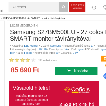
RÉSZLETES
KERESŐ
ció
s FHD VA HDR10 Fekete SMART monitor távirányítóval
LS27BM500EUXEN
Samsung S27BM500EU - 27 colos
SMART monitor távirányítóval
•
Kategória:
LED Monitor
•
Gyártó:
Samsung
•
Képernyő átmérő (col):
27
•
Felbontás
Láthatósági szög (fok):
178/178
•
Panel típusa:
VA
•
HDMI:
Igen
•
USB elosztó:
Igen
Igen
•
Szín:
Fekete
•
Képfrissítés (Hz):
60
•
Garancia:
2 év
28
értékelés
85 690 Ft
Kosárba
Vásárold hitelre!
Valósítsd meg velünk az
álmaidat és vásárold meg
2 530 Ft
x 48 hó
alacsony havi