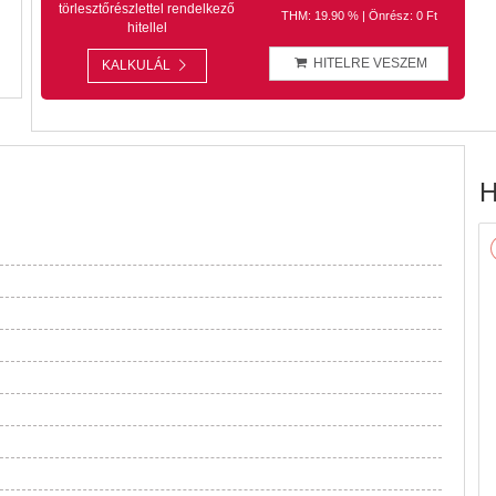
törlesztőrészlettel rendelkező
THM: 19.90 % | Önrész: 0 Ft
hitellel
HITELRE VESZEM
KALKULÁL
H