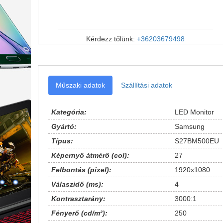
Kérdezz tőlünk:
+36203679498
Műszaki adatok
Szállítási adatok
Kategória:
LED Monitor
Gyártó:
Samsung
Típus:
S27BM500EU
Képernyő átmérő (col):
27
Felbontás (pixel):
1920x1080
Válaszidő (ms):
4
Kontrasztarány:
3000:1
Fényerő (cd/m²):
250