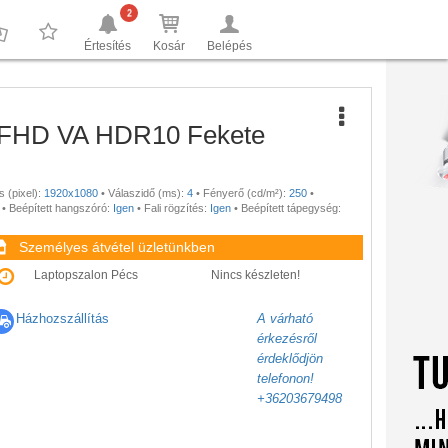
2
Értesítés
Kosár
Belépés
0
0
 FHD VA HDR10 Fekete
 (pixel):
1920x1080
•
Válaszidő (ms):
4
•
Fényerő (cd/m²):
250
•
•
Beépített hangszóró:
Igen
•
Fali rögzítés:
Igen
•
Beépített tápegység:
Személyes átvétel üzletünkben
Laptopszalon Pécs
Nincs készleten!
Házhozszállítás
A várható
érkezésről
érdeklődjön
telefonon!
+36203679498