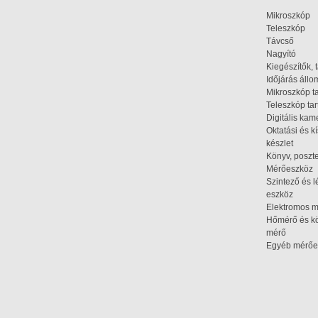
Mikroszkóp
Teleszkóp
Távcső
Nagyító
Kiegészítők, 
Időjárás áll
Mikroszkóp t
Teleszkóp tar
Digitális kam
Oktatási és k
készlet
Könyv, poszte
Mérőeszköz
Szintező és l
eszköz
Elektromos 
Hőmérő és kö
mérő
Egyéb mérőe