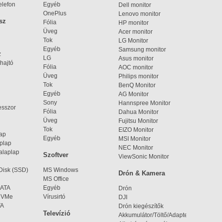
elefon
Egyéb
Dell monitor
OnePlus
Lenovo monitor
sz
Fólia
HP monitor
Üveg
Acer monitor
Tok
LG Monitor
Egyéb
Samsung monitor
z
LG
Asus monitor
hajtó
Fólia
AOC monitor
Üveg
Philips monitor
Tok
BenQ Monitor
Egyéb
AG Monitor
Sony
Hannspree Monitor
esszor
Fólia
Dahua Monitor
Üveg
Fujitsu Monitor
Tok
EIZO Monitor
lap
Egyéb
MSI Monitor
aplap
NEC Monitor
alaplap
Szoftver
ViewSonic Monitor
 Disk (SSD)
MS Windows
Drón & Kamera
MS Office
SATA
Egyéb
Drón
 NVMe
Vírusirtó
DJI
TA
Drón kiegészítők
Televízió
Akkumulátor/Töltő/Adapter