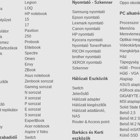
Nyomtató - Szkenner
Legion
Oppo okost
LOQ
ya
Samsung nyomtató
PC alkatré
HP notebook
Epson nyomtató
15
ntyűzet
Processzor
Lexmark nyomtató
17
Memória
Canon nyomtató
Pavilion
látor
Merevleme
HP nyomtató
250
ek
Optikai meg
Kyocera nyomtató
Probook
lemez
Videokártya
Nyomtató Toner/Patron
Elitebook
Tartozékok
Hangkártya
RICOH nyomtató
Spectre
ok
Ház
brother nyomtató
Omen
Tápegység
XEROX nyomtató
Envy
Hűtő - Proc
Szkenner
ZBook
Hűtő - VGA
Asus notebook
Hálózati Eszközök
Alaplap
Zenbook sorozat
zítők
ASUS alap
Gaming sorozat
Switch
ASRock al
N sorozat
Jelerősítő
GIGABYTE 
X sorozat
Hálózati adapter
MSI alaplap
P sorozat
kító
Hálózati kiegészítők
Solid State
E sorozat
 replikátor
Hálózati adattároló,
Belső 2,5
S sorozat
NAS
Belső M.2 
ExpertBook
Router & Access point
Belső M.2
Acer notebook
ny
Belső mSA
Aspire V Nitro
Barkács és Kerti
Külső SSD
szabadidő
Switch
eszközök