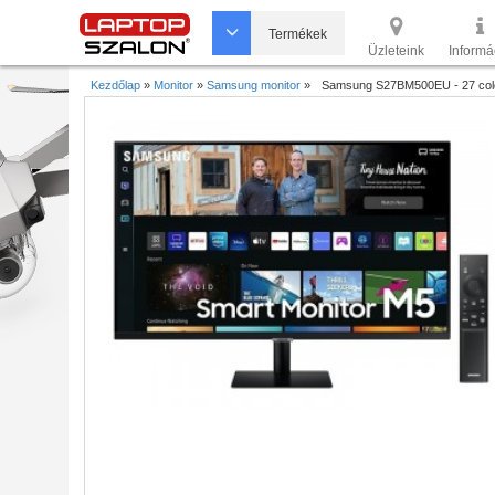
Termékek
Üzleteink
Informá
Kezdőlap
»
Monitor
»
Samsung monitor
»
Samsung S27BM500EU - 27 colo