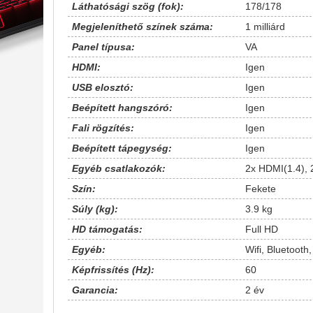
Láthatósági szög (fok):
178/178
Megjeleníthető színek száma:
1 milliárd
Panel típusa:
VA
HDMI:
Igen
USB elosztó:
Igen
Beépített hangszóró:
Igen
Fali rögzítés:
Igen
Beépített tápegység:
Igen
Egyéb csatlakozók:
2x HDMI(1.4),
Szín:
Fekete
Súly (kg):
3.9 kg
HD támogatás:
Full HD
Egyéb:
Wifi, Bluetoot
Képfrissítés (Hz):
60
Garancia:
2 év