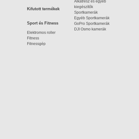
Alkatrész és egyéb
kiegészítők
Kifutott termékek
Sportkamerák
Egyéb Sportkamerák
Sport és Fitness
GoPro Sportkamerák
DJI Osmo kamerák
Elektromos roller
Fitness
Fitnessgép