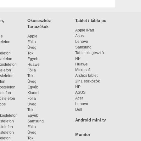
n,
Okoseszköz
Tablet / tábla pc
Tartozékok
Apple iPad
Asus
ne
Apple
Lenovo
elefon
Fólia
Samsung
Üveg
Tablet kiegészítő
elefon
Tok
HP
telefon
Egyéb
Huawei
ostelefon
Huawei
Microsoft
elefon
Fólia
Archos tablet
stelefon
Tok
2in1 eszközök
fon
Üveg
HP
ostelefon
Egyéb
ASUS
elefon
Xiaomi
Acer
ostelefon
Fólia
Lenovo
bos
Üveg
Dell
n
Tok
kostelefon
Egyéb
Android mini tv
stelefon
Samsung
telefon
Fólia
stelefon
Üveg
Monitor
elefon
Tok