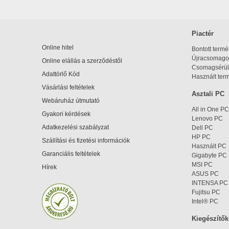
Piactér
Online hitel
Bontott term
Újracsomagol
Online elállás a szerződéstől
Csomagsérül
Adattörlő Kód
Használt ter
Vásárlási feltételek
Asztali PC
Webáruház útmutató
All in One PC
Gyakori kérdések
Lenovo PC
Adatkezelési szabályzat
Dell PC
HP PC
Szállítási és fizetési információk
Használt PC
Garanciális feltételek
Gigabyte PC
MSI PC
Hírek
ASUS PC
INTENSA PC
Fujitsu PC
Intel® PC
Kiegészítők