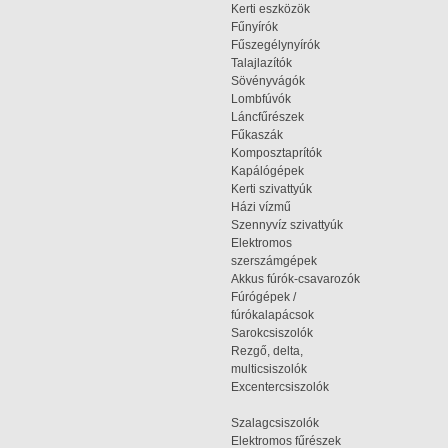
Kerti eszközök
Fűnyírók
Fűszegélynyírók
Talajlazítók
Sövényvágók
Lombfúvók
Láncfűrészek
Fűkaszák
Komposztaprítók
Kapálógépek
Kerti szivattyúk
Házi vízmű
Szennyvíz szivattyúk
Elektromos
szerszámgépek
Akkus fúrók-csavarozók
Fúrógépek /
fúrókalapácsok
Sarokcsiszolók
Rezgő, delta,
multicsiszolók
Excentercsiszolók
Szalagcsiszolók
Elektromos fűrészek