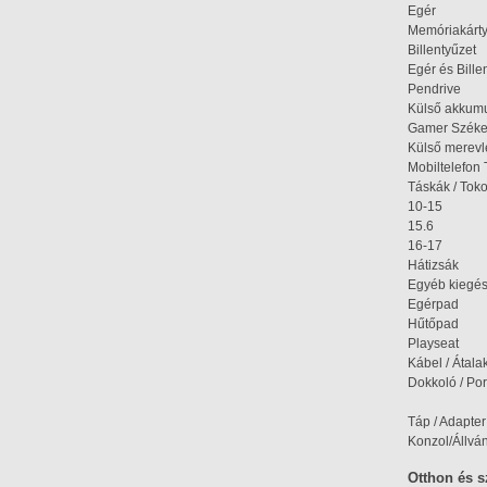
Egér
Memóriakárt
Billentyűzet
Egér és Bille
Pendrive
Külső akkumu
Gamer Szék
Külső merev
Mobiltelefon 
Táskák / Tok
10-15
15.6
16-17
Hátizsák
Egyéb kiegés
Egérpad
Hűtőpad
Playseat
Kábel / Átala
Dokkoló / Port
Táp / Adapter
Konzol/Állvá
Otthon és 