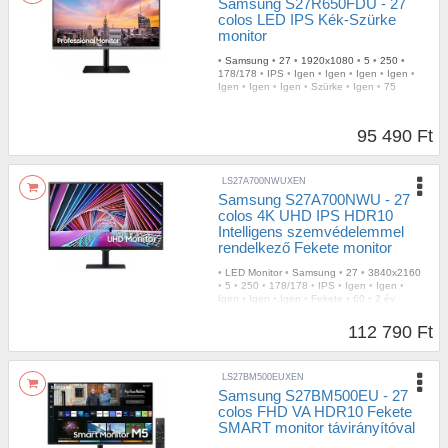
Samsung S27R650FDU - 27
colos LED IPS Kék-Szürke
monitor
•
Samsung
•
27
•
1920x1080
•
5
•
250
•
178/178
•
IPS
•
Igen
•
Igen
•
Igen
•
Igen
•
Igen
•
Igen
•
Igen
•
Szürke
•
Igen
•
75
95 490 Ft
LS27A700NWUXEN
Samsung S27A700NWU - 27
colos 4K UHD IPS HDR10
Intelligens szemvédelemmel
rendelkező Fekete monitor
•
LED Monitor
•
Samsung
•
27
•
3840x2160
•
5
•
250
•
178/178
•
IPS
•
Igen
•
Igen
•
Igen
•
Igen
•
Igen
•
Fekete
•
60
•
2 év
112 790 Ft
LS27BM500EUXEN
Samsung S27BM500EU - 27
colos FHD VA HDR10 Fekete
SMART monitor távirányítóval