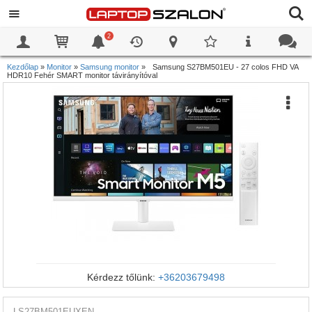
2
0
0
Kezdőlap
»
Monitor
»
Samsung monitor
»
Samsung S27BM501EU - 27 colos FHD VA
HDR10 Fehér SMART monitor távirányítóval
Kérdezz tőlünk:
+36203679498
LS27BM501EUXEN