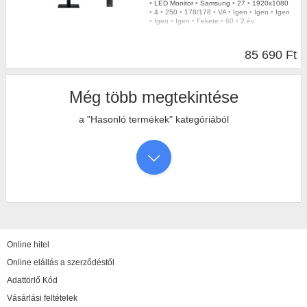
•
LED Monitor
•
Samsung
•
27
•
1920x1080
•
4
•
250
•
178/178
•
VA
•
Igen
•
Igen
•
Igen
•
Igen
•
Igen
•
Fekete
•
60
•
2 év
85 690 Ft
Még több megtekintése
a "Hasonló termékek" kategóriából
Online hitel
Online elállás a szerződéstől
Adattörlő Kód
Vásárlási feltételek