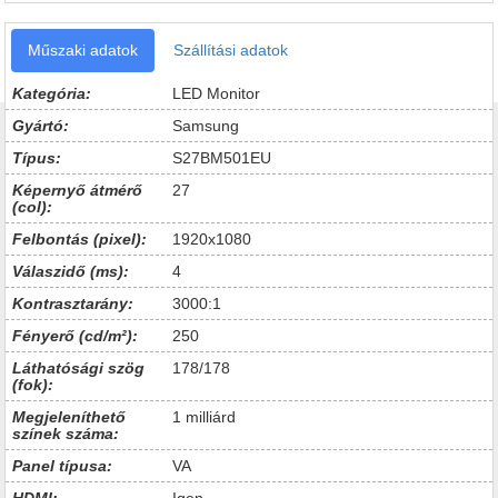
Műszaki adatok
Szállítási adatok
Kategória:
LED Monitor
Gyártó:
Samsung
Típus:
S27BM501EU
Képernyő átmérő
27
(col):
Felbontás (pixel):
1920x1080
Válaszidő (ms):
4
Kontrasztarány:
3000:1
Fényerő (cd/m²):
250
Láthatósági szög
178/178
(fok):
Megjeleníthető
1 milliárd
színek száma:
Panel típusa:
VA