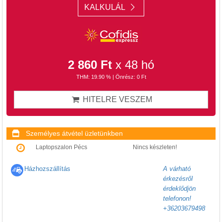
KALKULÁL
2 860 Ft
x 48 hó
THM: 19.90 % | Önrész: 0 Ft
HITELRE VESZEM
Személyes átvétel üzletünkben
Laptopszalon Pécs
Nincs készleten!
Házhozszállítás
A várható
érkezésről
érdeklődjön
telefonon!
+36203679498