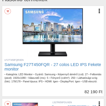
LF27T450FQRXEN
Samsung F27T450FQR - 27 colos LED IPS Fekete
monitor
•
Kategória:
LED Monitor
•
Gyártó:
Samsung
•
Képernyő átmérő (col):
27
•
Felbontás
(pixel):
1920x1080
•
Válaszidő (ms):
5
•
Fényerő (cd/m²):
250
•
Láthatósági szög
(fok):
178/178
•
Panel típusa:
IPS
•
HDMI:
Igen
•
DisplayPort:
Igen
•
USB elosztó:
Igen
•
Pivot (Forgatható):
Igen
•
Fali rögzítés:
Igen
•
Beépített tápegység:
Igen
•
Szín:
Fekete
•
Képfrissítés (Hz):
75
•
Garancia:
3 év
82 190 Ft
LS27R650FDUXEN