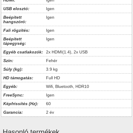
HDMI:
Igen
USB elosztó:
Igen
Beépített
Igen
hangszóró:
Fali rögzítés:
Igen
Beépített
Igen
tápegység:
Egyéb csatlakozók:
2x HDMI(1.4), 2x USB
Szín:
Fehér
Súly (kg):
3.9 kg
HD támogatás:
Full HD
Egyéb:
Wifi, Bluetooth, HDR10
FreeSync:
Igen
Képfrissítés (Hz):
60
Garancia:
2 év
Hasonló termékek