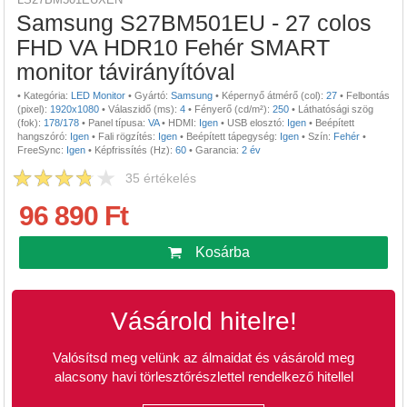
Samsung S27BM501EU - 27 colos
FHD VA HDR10 Fehér SMART
monitor távirányítóval
•
Kategória:
LED Monitor
•
Gyártó:
Samsung
•
Képernyő átmérő (col):
27
•
Felbontás
(pixel):
1920x1080
•
Válaszidő (ms):
4
•
Fényerő (cd/m²):
250
•
Láthatósági szög
(fok):
178/178
•
Panel típusa:
VA
•
HDMI:
Igen
•
USB elosztó:
Igen
•
Beépített
hangszóró:
Igen
•
Fali rögzítés:
Igen
•
Beépített tápegység:
Igen
•
Szín:
Fehér
•
FreeSync:
Igen
•
Képfrissítés (Hz):
60
•
Garancia:
2 év
35
értékelés
96 890 Ft
Kosárba
Vásárold hitelre!
Valósítsd meg velünk az álmaidat és vásárold meg
alacsony havi törlesztőrészlettel rendelkező hitellel