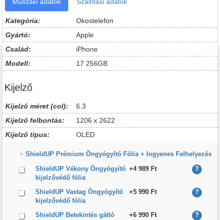
Műszaki adatok
Szállítási adatok
Kategória:
Okostelefon
Gyártó:
Apple
Család:
iPhone
Modell:
17 256GB
Kijelző
Kijelző méret (col):
6.3
Kijelző felbontás:
1206 x 2622
Kijelző típus:
OLED
ShieldUP Prémium Öngyógyító Fólia + Ingyenes Felhelyezés
ShieldUP Vékony Öngyógyító
+4 989 Ft
?
kijelzővédő fólia
ShieldUP Vastag Öngyógyító
+5 990 Ft
?
kijelzővédő fólia
ShieldUP Betekintés gátló
+6 990 Ft
?