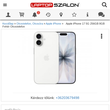
2
0
0
Kezdőlap
»
Okostelefon, Okosóra
»
Apple iPhone
»
Apple iPhone 17 5G 256GB 8GB
Fehér Okostelefon
Kérdezz tőlünk:
+36203679498
mg6k4hx/a