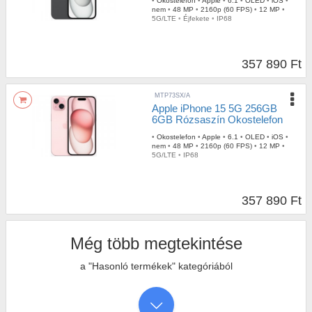
•
Okostelefon
•
Apple
•
6.1
•
OLED
•
iOS
•
nem
•
48 MP
•
2160p (60 FPS)
•
12 MP
•
5G/LTE
•
Éjfekete
•
IP68
357 890 Ft
MTP73SX/A
Apple iPhone 15 5G 256GB
6GB Rózsaszín Okostelefon
•
Okostelefon
•
Apple
•
6.1
•
OLED
•
iOS
•
nem
•
48 MP
•
2160p (60 FPS)
•
12 MP
•
5G/LTE
•
IP68
357 890 Ft
Még több megtekintése
a "Hasonló termékek" kategóriából