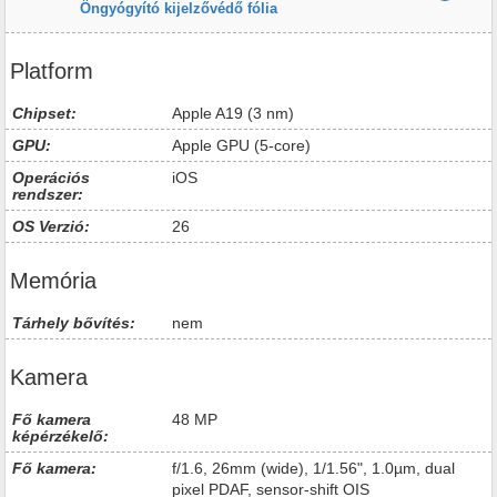
Öngyógyító kijelzővédő fólia
Platform
Chipset:
Apple A19 (3 nm)
GPU:
Apple GPU (5-core)
Operációs
iOS
rendszer:
OS Verzió:
26
Memória
Tárhely bővítés:
nem
Kamera
Fő kamera
48 MP
képérzékelő:
Fő kamera:
f/1.6, 26mm (wide), 1/1.56", 1.0µm, dual
pixel PDAF, sensor-shift OIS