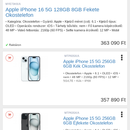
MYE73HX/A
Apple iPhone 16 5G 128GB 8GB Fekete
Okostelefon
•
Kategória:
Okostelefon
•
Gyártó:
Apple
•
Kijelző méret (col):
6.1
•
Kijelző típus:
OLED
•
Operációs rendszer:
iOS
•
Tárhely bővítés:
nem
•
Fő kamera képérzékelő:
48 MP
•
Videó felbontás:
2160p (60 FPS)
•
Selfie kamera érzékelő:
12 MP
•
Mobil
Net:
5G/LTE
•
IP szabvány:
IP68
363 090 Ft
Raktáron
MTP93SX/A
Apple iPhone 15 5G 256GB
6GB Kék Okostelefon
•
Okostelefon
•
Apple
•
6.1
•
OLED
•
iOS
•
nem
•
48 MP
•
2160p (60 FPS)
•
12 MP
•
5G/LTE
•
Kék
•
IP68
357 890 Ft
MTP63SX/A
Apple iPhone 15 5G 256GB
6GB Éjfekete Okostelefon