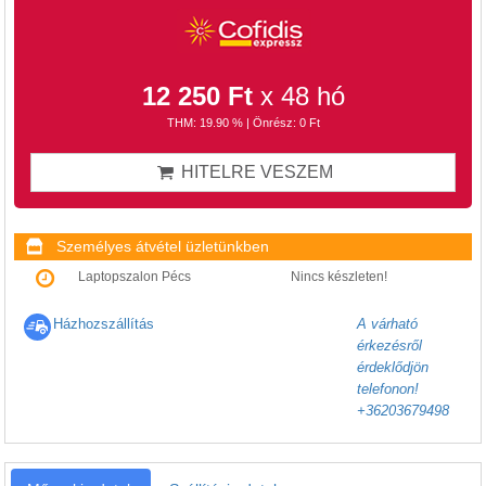
12 250 Ft
x 48 hó
THM: 19.90 % | Önrész: 0 Ft
HITELRE VESZEM
Személyes átvétel üzletünkben
Laptopszalon Pécs
Nincs készleten!
Házhozszállítás
A várható
érkezésről
érdeklődjön
telefonon!
+36203679498