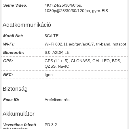
Selfie Videó:
4K@24/25/30/60fps,
1080p@25/30/60/120fps, gyro-EIS
Adatkommunikáció
Mobil Net:
5G/LTE
Wi-Fi:
Wi-Fi 802.11 a/b/g/n/ac/6/7, tri-band, hotspot
Bluetooth:
6.0, A2DP, LE
GPS:
GPS (L1+L5), GLONASS, GALILEO, BDS,
QZSS, NavIC
NFC:
Igen
Biztonság
Face ID:
Arcfelismerés
Akkumulátor
Vezetékes felvett
PD 3.2