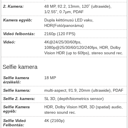
2. Kamera:
48 MP, f/2.2, 13mm, 120˚ (ultrawide),
1/2.55", 0.7µm, PDAF
Kamera egyéb:
Dupla kéttónusú LED vaku,
HDR(Fotó/panoráma)
Videó felbontás:
2160p (120 FPS)
Videó:
4K@24/25/30/60fps,
1080p@25/30/60/120/240fps, HDR, Dolby
Vision HDR (up to 60fps), stereo sound rec.
Selfie kamera
Selfie kamera
18 MP
érzékelő:
Selfie kamera:
multi-aspect, f/1.9, 20mm (ultrawide), PDAF
Selfie 2. kamera:
SL 3D, (depth/biometrics sensor)
Selfie Kamera
HDR, Dolby Vision HDR, 3D (spatial) audio,
egyéb:
stereo sound rec.
Selfie Videó
4K (2160p)
Felbontás: