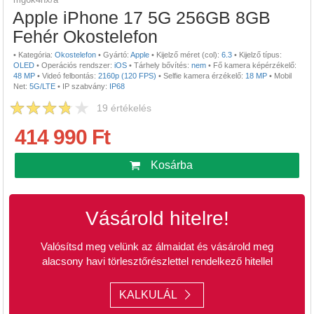
Apple iPhone 17 5G 256GB 8GB
Fehér Okostelefon
•
Kategória:
Okostelefon
•
Gyártó:
Apple
•
Kijelző méret (col):
6.3
•
Kijelző típus:
OLED
•
Operációs rendszer:
iOS
•
Tárhely bővítés:
nem
•
Fő kamera képérzékelő:
48 MP
•
Videó felbontás:
2160p (120 FPS)
•
Selfie kamera érzékelő:
18 MP
•
Mobil
Net:
5G/LTE
•
IP szabvány:
IP68
19
értékelés
414 990 Ft
Kosárba
Vásárold hitelre!
Valósítsd meg velünk az álmaidat és vásárold meg
alacsony havi törlesztőrészlettel rendelkező hitellel
KALKULÁL