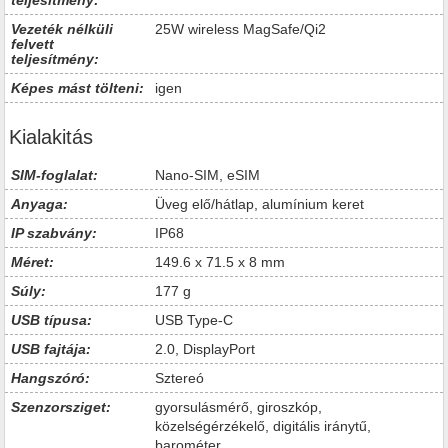
teljesítmény:
Vezeték nélküli
25W wireless MagSafe/Qi2
felvett
teljesítmény:
Képes mást tölteni:
igen
Kialakitás
SIM-foglalat:
Nano-SIM, eSIM
Anyaga:
Üveg elő/hátlap, alumínium keret
IP szabvány:
IP68
Méret:
149.6 x 71.5 x 8 mm
Súly:
177 g
USB típusa:
USB Type-C
USB fajtája:
2.0, DisplayPort
Hangszóró:
Sztereó
Szenzorsziget:
gyorsulásmérő, giroszkóp,
közelségérzékelő, digitális iránytű,
barométer