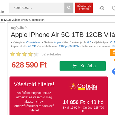
RÉSZLETES
KERESŐ
ció
1TB 12GB Világos Arany Okostelefon
mg2y4hx/a
Apple iPhone Air 5G 1TB 12GB Vilá
•
Kategória:
Okostelefon
•
Gyártó:
Apple
•
Kijelző méret (col):
6.5
•
Kijelző típus:
OL
képérzékelő:
48 MP
•
Videó felbontás:
2160p (60 FPS)
•
Selfie kamera érzékelő:
18
32
értékelés
628 590 Ft
Kosárba
Vásárold hitelre!
Valósítsd meg velünk az
álmaidat és vásárold meg
14 850 Ft
x 48 hó
alacsony havi
törlesztőrészlettel rendelkező
THM: 19.90 % | Önrész: 125 720
hitellel
Ft