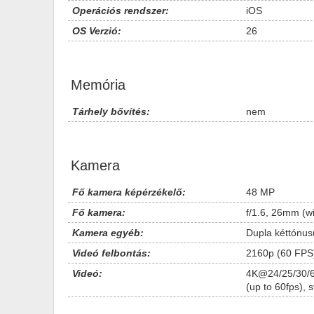
Operációs rendszer:
iOS
OS Verzió:
26
Memória
Tárhely bővítés:
nem
Kamera
Fő kamera képérzékelő:
48 MP
Fő kamera:
f/1.6, 26mm (wi
Kamera egyéb:
Dupla kéttónu
Videó felbontás:
2160p (60 FPS
Videó:
4K@24/25/30/6
(up to 60fps), 