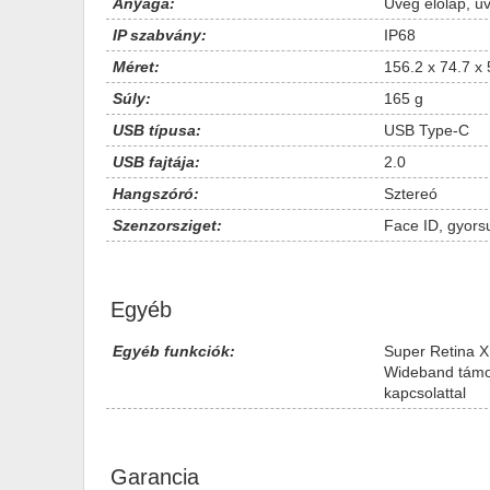
Anyaga:
Üveg előlap, üv
IP szabvány:
IP68
Méret:
156.2 x 74.7 x
Súly:
165 g
USB típusa:
USB Type-C
USB fajtája:
2.0
Hangszóró:
Sztereó
Szenzorsziget:
Face ID, gyors
Egyéb
Egyéb funkciók:
Super Retina X
Wideband támog
kapcsolattal
Garancia