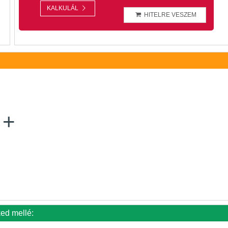
KALKULÁL
HITELRE VESZEM
ked mellé: