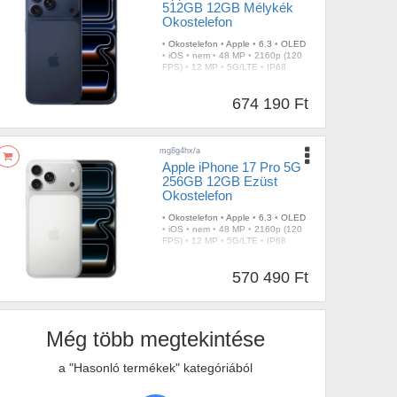
512GB 12GB Mélykék
Okostelefon
•
Okostelefon
•
Apple
•
6.3
•
OLED
•
iOS
•
nem
•
48 MP
•
2160p (120
FPS)
•
12 MP
•
5G/LTE
•
IP68
674 190 Ft
mg8g4hx/a
Apple iPhone 17 Pro 5G
256GB 12GB Ezüst
Okostelefon
•
Okostelefon
•
Apple
•
6.3
•
OLED
•
iOS
•
nem
•
48 MP
•
2160p (120
FPS)
•
12 MP
•
5G/LTE
•
IP68
570 490 Ft
Még több megtekintése
a "Hasonló termékek" kategóriából