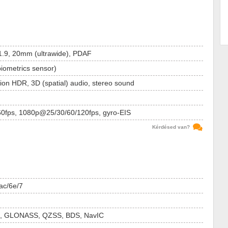
/1.9, 20mm (ultrawide), PDAF
biometrics sensor)
ion HDR, 3D (spatial) audio, stereo sound
0fps, 1080p@25/30/60/120fps, gyro-EIS
Kérdésed van?
ac/6e/7
, GLONASS, QZSS, BDS, NavIC