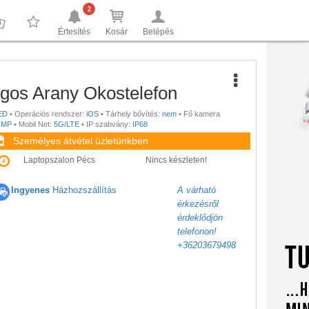
2
Értesítés
Kosár
Belépés
0
0
gos Arany Okostelefon
ED
•
Operációs rendszer:
iOS
•
Tárhely bővítés:
nem
•
Fő kamera
 MP
•
Mobil Net:
5G/LTE
•
IP szabvány:
IP68
Személyes átvétel üzletünkben
Laptopszalon Pécs
Nincs készleten!
Ingyenes
Házhozszállítás
A várható
érkezésről
érdeklődjön
telefonon!
+36203679498