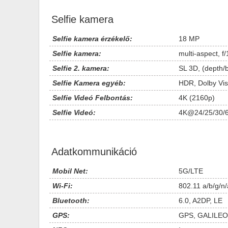
Selfie kamera
Selfie kamera érzékelő:
18 MP
Selfie kamera:
multi-aspect, f
Selfie 2. kamera:
SL 3D, (depth/
Selfie Kamera egyéb:
HDR, Dolby Vis
Selfie Videó Felbontás:
4K (2160p)
Selfie Videó:
4K@24/25/30/6
Adatkommunikáció
Mobil Net:
5G/LTE
Wi-Fi:
802.11 a/b/g/n/
Bluetooth:
6.0, A2DP, LE
GPS:
GPS, GALILEO