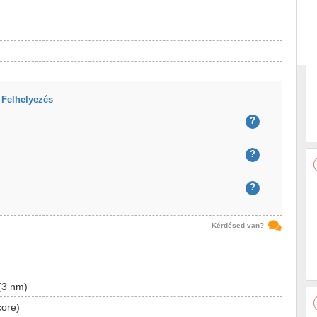
 Felhelyezés
?
?
?
Kérdésed van?
(3 nm)
core)