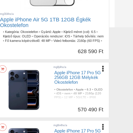
mg304hx/a
Apple iPhone Air 5G 1TB 12GB Égkék
Okostelefon
•
Kategória:
Okostelefon
•
Gyártó:
Apple
•
Kijelző méret (col):
6.5
•
Kijelző típus:
OLED
•
Operációs rendszer:
iOS
•
Tárhely bővítés:
nem
•
Fő kamera képérzékelő:
48 MP
•
Videó felbontás:
2160p (60 FPS)
•
Selfie kamera érzékelő:
18 MP
•
Mobil Net:
5G/LTE
•
IP szabvány:
IP68
628 590 Ft
mg8j4hx/a
Apple iPhone 17 Pro 5G
256GB 12GB Mélykék
Okostelefon
•
Okostelefon
•
Apple
•
6.3
•
OLED
•
iOS
•
nem
•
48 MP
•
2160p (120
FPS)
•
12 MP
•
5G/LTE
•
IP68
570 490 Ft
mg8n4hx/a
Apple iPhone 17 Pro 5G