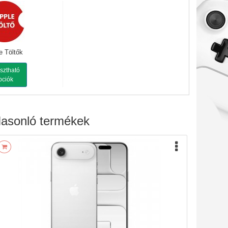
e Töltők
sztható
pciók
asonló termékek