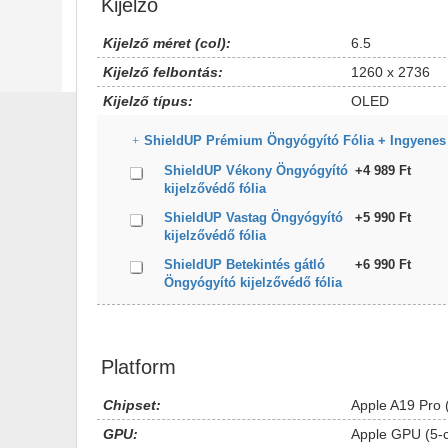
Kijelző
Kijelző méret (col):
6.5
Kijelző felbontás:
1260 x 2736
Kijelző típus:
OLED
ShieldUP Prémium Öngyógyító Fólia + Ingyenes
ShieldUP Vékony Öngyógyító
+4 989 Ft
kijelzővédő fólia
ShieldUP Vastag Öngyógyító
+5 990 Ft
kijelzővédő fólia
ShieldUP Betekintés gátló
+6 990 Ft
Öngyógyító kijelzővédő fólia
Platform
Chipset:
Apple A19 Pro 
GPU:
Apple GPU (5-