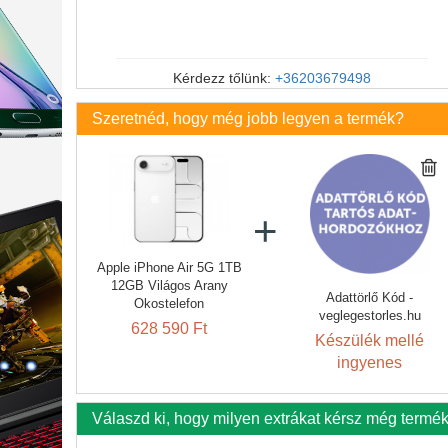
Kérdezz tőlünk:
+36203679498
Szeretnéd, hogy még jobb legyen a termék?
Apple iPhone Air 5G 1TB
12GB Világos Arany
Adattörlő Kód -
Okostelefon
veglegestorles.hu
628 590 Ft
Készülék mellé
ingyenes
Válaszd ki, hogy milyen extrákat kérsz még termé