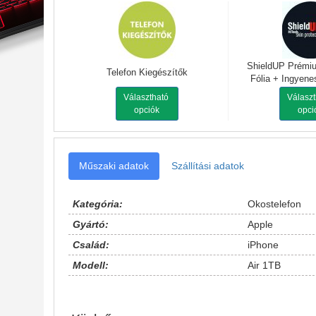
ShieldUP Prémi
Telefon Kiegészítők
Fólia + Ingyene
Választható
Válasz
opciók
opci
Műszaki adatok
Szállítási adatok
Kategória:
Okostelefon
Gyártó:
Apple
Család:
iPhone
Modell:
Air 1TB