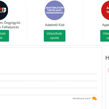
um Öngyógyító
Adattörlő Kód
Appl
s Felhelyezés
tható
Választható
Vála
ók
opciók
o
H
Kérdésed van?