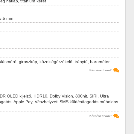
eg hátlap, titánium keret
 5.6 mm
ulásmérő, giroszkóp, közelségérzékelő, iránytű, barométer
Kérdésed van?
DR OLED kijelző, HDR10, Dolby Vision, 800nit, SIRI, Ultra
atás, Apple Pay, Vészhelyzeti SMS küldés/fogadás műholdas
Kérdésed van?