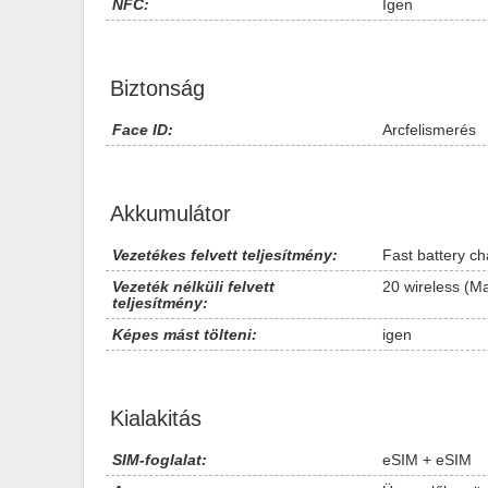
NFC:
Igen
Biztonság
Face ID:
Arcfelismerés
Akkumulátor
Vezetékes felvett teljesítmény:
Fast battery ch
Vezeték nélküli felvett
20 wireless (M
teljesítmény:
Képes mást tölteni:
igen
Kialakitás
SIM-foglalat:
eSIM + eSIM