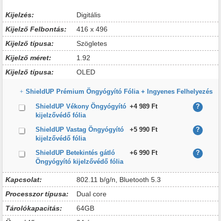
Kijelzés:
Digitális
Kijelző Felbontás:
416 x 496
Kijelző típusa:
Szögletes
Kijelző méret:
1.92
Kijelző típusa:
OLED
ShieldUP Prémium Öngyógyító Fólia + Ingyenes Felhelyezés
ShieldUP Vékony Öngyógyító
+4 989 Ft
?
kijelzővédő fólia
ShieldUP Vastag Öngyógyító
+5 990 Ft
?
kijelzővédő fólia
ShieldUP Betekintés gátló
+6 990 Ft
?
Öngyógyító kijelzővédő fólia
Kapcsolat:
802.11 b/g/n, Bluetooth 5.3
Processzor típusa:
Dual core
Tárolókapacitás:
64GB