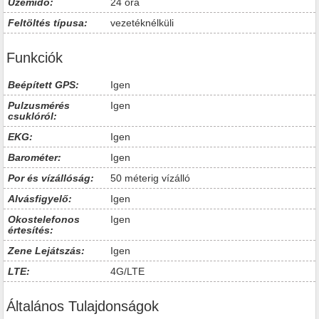
Üzemidő:
24 óra
Feltöltés típusa:
vezetéknélküli
Funkciók
Beépített GPS:
Igen
Pulzusmérés
Igen
csuklóról:
EKG:
Igen
Barométer:
Igen
Por és vízállóság:
50 méterig vízálló
Alvásfigyelő:
Igen
Okostelefonos
Igen
értesítés:
Zene Lejátszás:
Igen
LTE:
4G/LTE
Általános Tulajdonságok