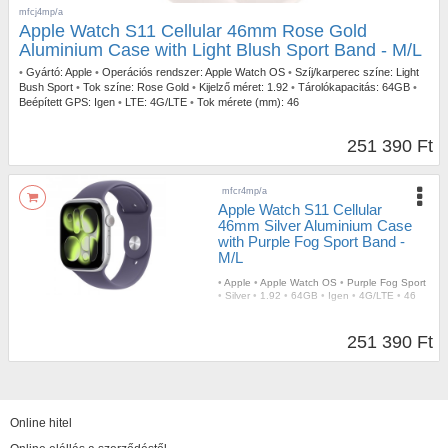
mfcj4mp/a
Apple Watch S11 Cellular 46mm Rose Gold
Aluminium Case with Light Blush Sport Band - M/L
•
Gyártó:
Apple
•
Operációs rendszer:
Apple Watch OS
•
Szíj/karperec színe:
Light
Bush Sport
•
Tok színe:
Rose Gold
•
Kijelző méret:
1.92
•
Tárolókapacitás:
64GB
•
Beépített GPS:
Igen
•
LTE:
4G/LTE
•
Tok mérete (mm):
46
251 390 Ft
mfcr4mp/a
Apple Watch S11 Cellular
46mm Silver Aluminium Case
with Purple Fog Sport Band -
M/L
•
Apple
•
Apple Watch OS
•
Purple Fog Sport
•
Silver
•
1.92
•
64GB
•
Igen
•
4G/LTE
•
46
251 390 Ft
Online hitel