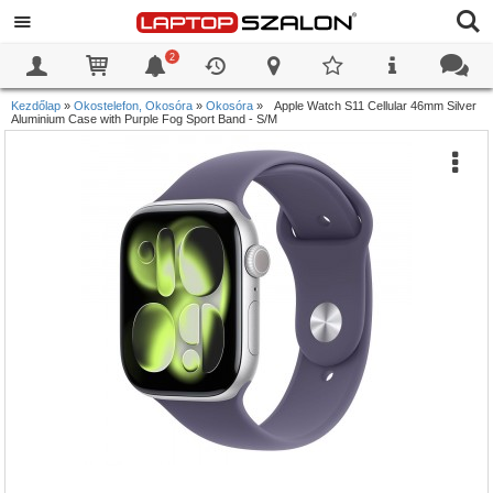
2
0
0
Kezdőlap
»
Okostelefon, Okosóra
»
Okosóra
»
Apple Watch S11 Cellular 46mm Silver
Aluminium Case with Purple Fog Sport Band - S/M