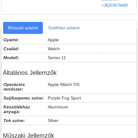
+36203679498
Műszaki adatok
Szállítási adatok
Gyártó:
Apple
Család:
Watch
Modell:
Series 11
Általános Jellemzők
Operációs
Apple Watch OS
rendszer:
Szíj/karperec színe:
Purple Fog Sport
Készülékház
Alumínium
anyaga:
Tok színe:
Silver
Műszaki Jellemzők