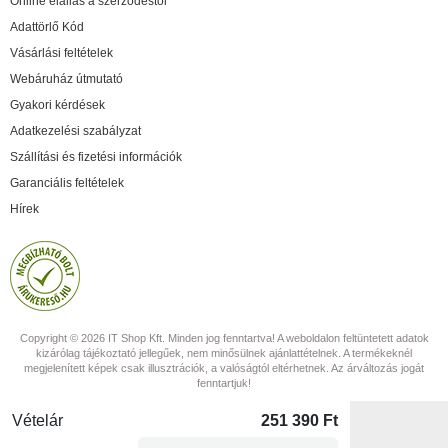
Online elállás a szerződéstől
Adattörlő Kód
Vásárlási feltételek
Webáruház útmutató
Gyakori kérdések
Adatkezelési szabályzat
Szállítási és fizetési információk
Garanciális feltételek
Hírek
Copyright © 2026 IT Shop Kft. Minden jog fenntartva! A weboldalon feltüntetett adatok
kizárólag tájékoztató jellegűek, nem minősülnek ajánlattételnek. A termékeknél
megjelenített képek csak illusztrációk, a valóságtól eltérhetnek. Az árváltozás jogát
fenntartjuk!