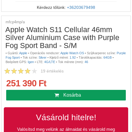
Kérdezz tőlünk:
+36203679498
mfcp4mp/a
Apple Watch S11 Cellular 46mm
Silver Aluminium Case with Purple
Fog Sport Band - S/M
•
Gyártó:
Apple
•
Operációs rendszer:
Apple Watch OS
•
Szíj/karperec színe:
Purple
Fog Sport
•
Tok színe:
Silver
•
Kijelző méret:
1.92
•
Tárolókapacitás:
64GB
•
Beépített GPS:
Igen
•
LTE:
4G/LTE
•
Tok mérete (mm):
46
19
értékelés
251 390 Ft
Kosárba
Vásárold hitelre!
Valósítsd meg velünk az álmaidat és vásárold meg