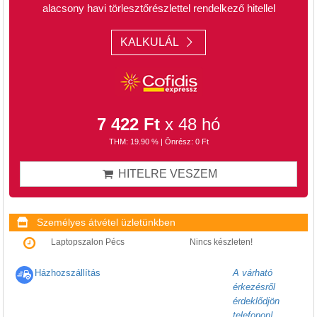
alacsony havi törlesztőrészlettel rendelkező hitellel
KALKULÁL
7 422 Ft
x 48 hó
THM: 19.90 % | Önrész: 0 Ft
HITELRE VESZEM
Személyes átvétel üzletünkben
Laptopszalon Pécs
Nincs készleten!
Házhozszállítás
A várható
érkezésről
érdeklődjön
telefonon!