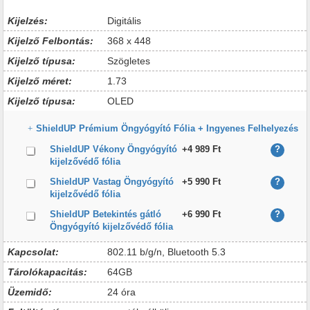
Kijelzés:
Digitális
Kijelző Felbontás:
368 x 448
Kijelző típusa:
Szögletes
Kijelző méret:
1.73
Kijelző típusa:
OLED
ShieldUP Prémium Öngyógyító Fólia + Ingyenes Felhelyezés
ShieldUP Vékony Öngyógyító
+4 989 Ft
?
kijelzővédő fólia
ShieldUP Vastag Öngyógyító
+5 990 Ft
?
kijelzővédő fólia
ShieldUP Betekintés gátló
+6 990 Ft
?
Öngyógyító kijelzővédő fólia
Kapcsolat:
802.11 b/g/n, Bluetooth 5.3
Tárolókapacitás:
64GB
Üzemidő:
24 óra