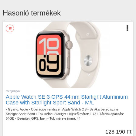
Hasonló termékek
mehj4mp/a
Apple Watch SE 3 GPS 44mm Starlight Aluminium
Case with Starlight Sport Band - M/L
•
Gyártó:
Apple
•
Operációs rendszer:
Apple Watch OS
•
Szíj/karperec színe:
Starlight Sport Band
•
Tok színe:
Starlight
•
Kijelző méret:
1.73
•
Tárolókapacitás:
64GB
•
Beépített GPS:
Igen
•
Tok mérete (mm):
44
128 190 Ft