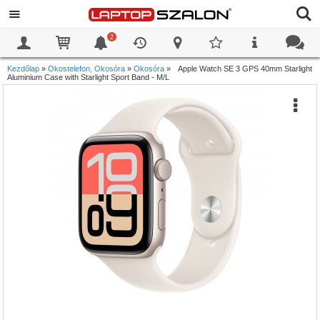
2
0
0
Kezdőlap
»
Okostelefon, Okosóra
»
Okosóra
»
Apple Watch SE 3 GPS 40mm Starlight
Aluminium Case with Starlight Sport Band - M/L