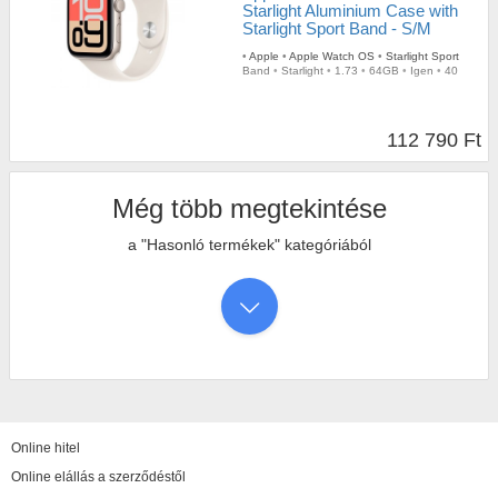
Starlight Aluminium Case with
Starlight Sport Band - S/M
•
Apple
•
Apple Watch OS
•
Starlight Sport
Band
•
Starlight
•
1.73
•
64GB
•
Igen
•
40
112 790 Ft
Még több megtekintése
a "Hasonló termékek" kategóriából
Online hitel
Online elállás a szerződéstől