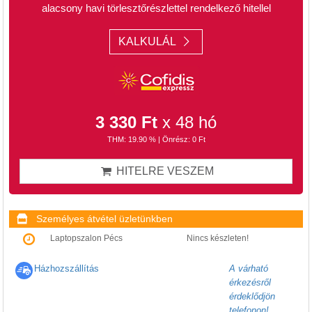
alacsony havi törlesztőrészlettel rendelkező hitellel
KALKULÁL
3 330 Ft
x 48 hó
THM: 19.90 % | Önrész: 0 Ft
HITELRE VESZEM
Személyes átvétel üzletünkben
Laptopszalon Pécs
Nincs készleten!
Házhozszállítás
A várható
érkezésről
érdeklődjön
telefonon!