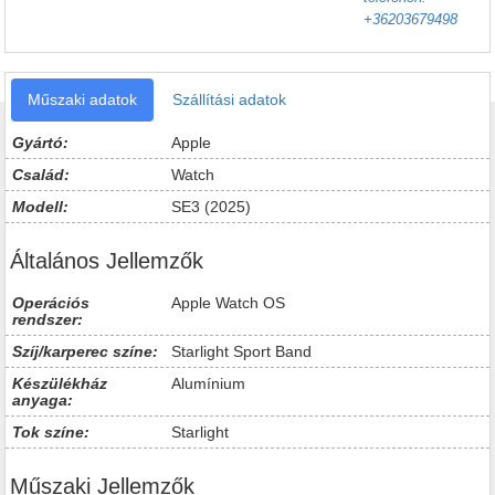
+36203679498
Műszaki adatok
Szállítási adatok
Gyártó:
Apple
Család:
Watch
Modell:
SE3 (2025)
Általános Jellemzők
Operációs
Apple Watch OS
rendszer:
Szíj/karperec színe:
Starlight Sport Band
Készülékház
Alumínium
anyaga:
Tok színe:
Starlight
Műszaki Jellemzők