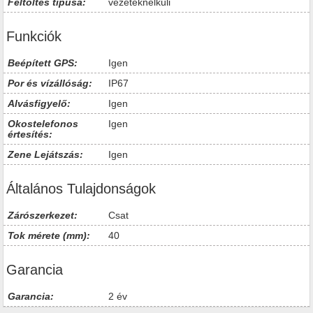
Feltöltés típusa:
vezetéknélküli
Funkciók
Beépített GPS:
Igen
Por és vízállóság:
IP67
Alvásfigyelő:
Igen
Okostelefonos
Igen
értesítés:
Zene Lejátszás:
Igen
Általános Tulajdonságok
Zárószerkezet:
Csat
Tok mérete (mm):
40
Garancia
Garancia:
2 év