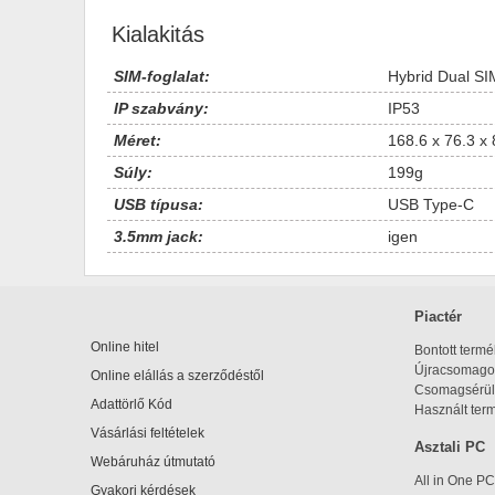
Kialakitás
SIM-foglalat:
Hybrid Dual SI
IP szabvány:
IP53
Méret:
168.6 x 76.3 x
Súly:
199g
USB típusa:
USB Type-C
3.5mm jack:
igen
Piactér
Online hitel
Bontott term
Újracsomagol
Online elállás a szerződéstől
Csomagsérül
Adattörlő Kód
Használt ter
Vásárlási feltételek
Asztali PC
Webáruház útmutató
All in One PC
Gyakori kérdések