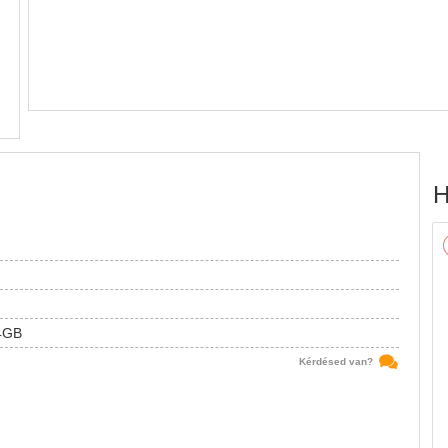
H
4GB
Kérdésed van?