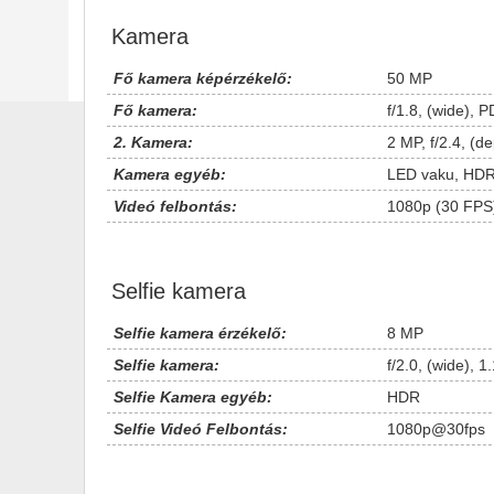
Kamera
Fő kamera képérzékelő:
50 MP
Fő kamera:
f/1.8, (wide), 
2. Kamera:
2 MP, f/2.4, (de
Kamera egyéb:
LED vaku, HD
Videó felbontás:
1080p (30 FPS
Selfie kamera
Selfie kamera érzékelő:
8 MP
Selfie kamera:
f/2.0, (wide), 
Selfie Kamera egyéb:
HDR
Selfie Videó Felbontás:
1080p@30fps