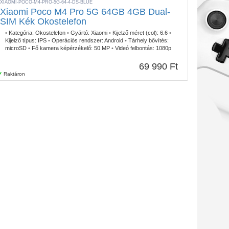
XIAOMI-POCO-M4-PRO-5G-64-4-DS-BLUE
Xiaomi Poco M4 Pro 5G 64GB 4GB Dual-
SIM Kék Okostelefon
•
Kategória:
Okostelefon
•
Gyártó:
Xiaomi
•
Kijelző méret (col):
6.6
•
Kijelző típus:
IPS
•
Operációs rendszer:
Android
•
Tárhely bővítés:
microSD
•
Fő kamera képérzékelő:
50 MP
•
Videó felbontás:
1080p
(60 FPS)
•
Selfie kamera érzékelő:
16 MP
•
Mobil Net:
5G/LTE
•
Ujjlenyomatolvasó:
Oldalán
•
IP szabvány:
IP53
69 990 Ft
Raktáron