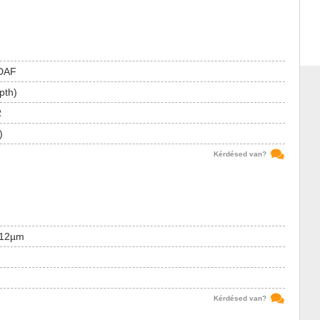
PDAF
pth)
R
)
Kérdésed van?
1.12µm
Kérdésed van?