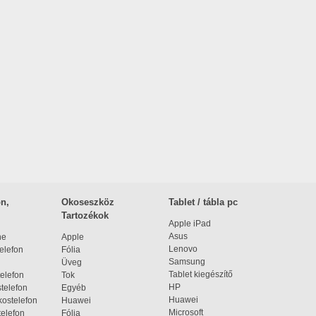
n,
Okoseszköz
Tablet / tábla pc
Tartozékok
Apple iPad
Asus
ne
Apple
Lenovo
elefon
Fólia
Samsung
Üveg
Tablet kiegészítő
elefon
Tok
HP
telefon
Egyéb
Huawei
ostelefon
Huawei
Microsoft
elefon
Fólia