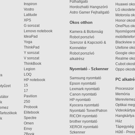
Fülhallgató
Inspiron
Huawei oko
Hordozható Hangszóró
Vostro
LG okostele
Astro Gamer Fejhallgató
Latitude
Motorola ok
XPS
Honor okost
Okos otthon
G sorozat
OnePlus ok
Lenovo notebook
Nyomógom
Kamera & Biztonság
IdeaPad
mobiltelefo
Robot porszívó
Yoga
Blackview o
Szenzor & Kapcsoló &
ThinkPad
Ulefone oko
Konnektor
Y sorozat
Google okos
Robot porszívó
V sorozat
Realme oko
alkatrész
ThinkBook
Cubot okost
Nyomtató - Szkenner
Legion
Oppo okost
LOQ
ya
Samsung nyomtató
PC alkatré
HP notebook
Epson nyomtató
15
ntyűzet
Processzor
Lexmark nyomtató
17
Memória
Canon nyomtató
Pavilion
látor
Merevleme
HP nyomtató
250
ek
Optikai meg
Kyocera nyomtató
Probook
lemez
Videokártya
Nyomtató Toner/Patron
Elitebook
Tartozékok
Hangkártya
RICOH nyomtató
Spectre
ok
Ház
brother nyomtató
Omen
Tápegység
XEROX nyomtató
Envy
Hűtő - Proc
Szkenner
ZBook