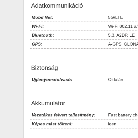
Adatkommunikáció
Mobil Net:
5G/LTE
Wi-Fi:
Wi-Fi 802.11 a/
Bluetooth:
5.3, A2DP, LE
GPS:
A-GPS, GLONA
Biztonság
Ujjlenyomatolvasó:
Oldalán
Akkumulátor
Vezetékes felvett teljesítmény:
Fast battery c
Képes mást tölteni:
igen