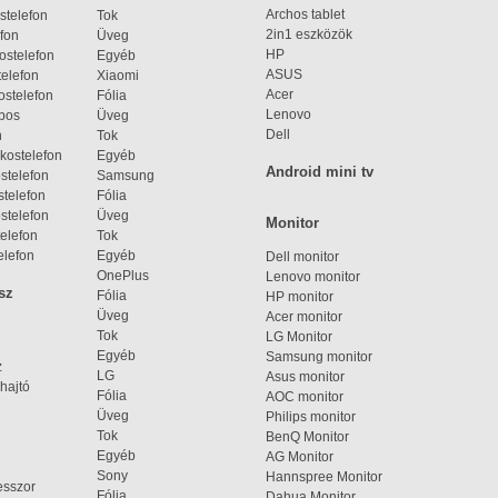
Archos tablet
stelefon
Tok
2in1 eszközök
fon
Üveg
HP
ostelefon
Egyéb
ASUS
elefon
Xiaomi
Acer
ostelefon
Fólia
Lenovo
bos
Üveg
Dell
n
Tok
kostelefon
Egyéb
Android mini tv
stelefon
Samsung
telefon
Fólia
stelefon
Üveg
Monitor
elefon
Tok
elefon
Egyéb
Dell monitor
OnePlus
Lenovo monitor
sz
Fólia
HP monitor
Üveg
Acer monitor
Tok
LG Monitor
Egyéb
Samsung monitor
z
LG
Asus monitor
hajtó
Fólia
AOC monitor
Üveg
Philips monitor
Tok
BenQ Monitor
Egyéb
AG Monitor
Sony
Hannspree Monitor
esszor
Fólia
Dahua Monitor