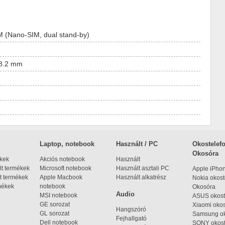
M (Nano-SIM, dual stand-by)
 8.2 mm
Laptop, notebook
Használt / PC
Okostelefo
Okosóra
ékek
Akciós notebook
Használt
t termékek
Microsoft notebook
Használt asztali PC
Apple iPho
t termékek
Apple Macbook
Használt alkatrész
Nokia okost
mékek
notebook
Okosóra
Audio
MSI notebook
ASUS okost
GE sorozat
Xiaomi okos
Hangszóró
GL sorozat
Samsung ok
Fejhallgató
Dell notebook
SONY okost