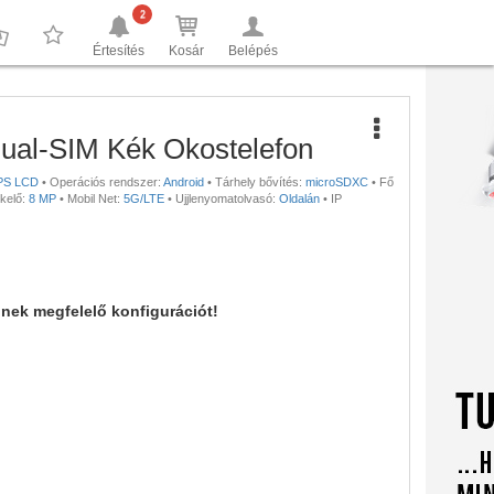
2
Értesítés
Kosár
Belépés
0
0
al-SIM Kék Okostelefon
PS LCD
•
Operációs rendszer:
Android
•
Tárhely bővítés:
microSDXC
•
Fő
kelő:
8 MP
•
Mobil Net:
5G/LTE
•
Ujjlenyomatolvasó:
Oldalán
•
IP
nnek megfelelő konfigurációt!