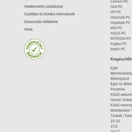
Lenovo PC
Adatkezelési szabályzat
Dell PC
HP PC
Szállítási és fizetési információk
Használt PC
Garanciális feltételek
Gigabyte PC
MSI PC
Hírek
ASUS PC
INTENSA PC
Fujitsu PC
Intel® PC
Kiegészítők
Egér
Memóriakárt
Billentyűzet
Egér és Bille
Pendrive
Külső akkumu
Gamer Szék
Külső merev
Mobiltelefon 
Táskák / Tok
10-15
15.6
16-17