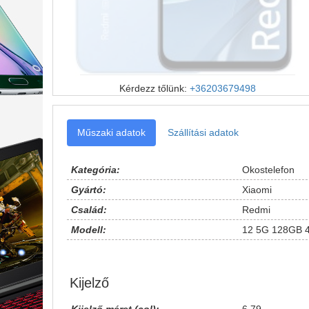
Kérdezz tőlünk:
+36203679498
Műszaki adatok
Szállítási adatok
Kategória:
Okostelefon
Gyártó:
Xiaomi
Család:
Redmi
Modell:
12 5G 128GB 
Kijelző