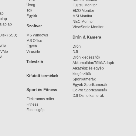
Üveg
Fujitsu Monitor
Tok
EIZO Monitor
lap
Egyéb
MSI Monitor
aplap
NEC Monitor
alaplap
Szoftver
ViewSonic Monitor
 Disk (SSD)
MS Windows
Drón & Kamera
MS Office
SATA
Egyéb
Drón
 NVMe
Vírusirtó
DJI
TA
Drón kiegészítők
Televízió
Akkumulátor/Töltő/Adapter
Alkatrész és egyéb
kiegészítők
Kifutott termékek
Sportkamerák
Egyéb Sportkamerák
Sport és Fitness
GoPro Sportkamerák
DJI Osmo kamerák
Elektromos roller
Fitness
Fitnessgép