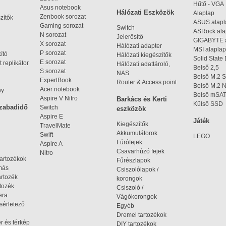
Hűtő - VGA
Asus notebook
Hálózati Eszközök
Alaplap
Zenbook sorozat
zítők
ASUS alap
Gaming sorozat
Switch
ASRock al
N sorozat
Jelerősítő
GIGABYTE 
X sorozat
Hálózati adapter
MSI alaplap
P sorozat
kító
Hálózati kiegészítők
Solid State
E sorozat
 replikátor
Hálózati adattároló,
Belső 2,5
S sorozat
NAS
Belső M.2 
ExpertBook
Router & Access point
Belső M.2
Acer notebook
ny
Belső mSA
Aspire V Nitro
Barkács és Kerti
Külső SSD
szabadidő
Switch
eszközök
Aspire E
Játék
Kiegészítők
TravelMate
Akkumulátorok
Swift
LEGO
Fúrófejek
Aspire A
Csavarhúzó fejek
Nitro
tartozékok
Fűrészlapok
omás
Csiszolólapok /
artozék
korongok
tozék
Csiszoló /
era
Vágókorongok
ísérletező
Egyéb
Dremel tartozékok
r és térkép
DIY tartozékok