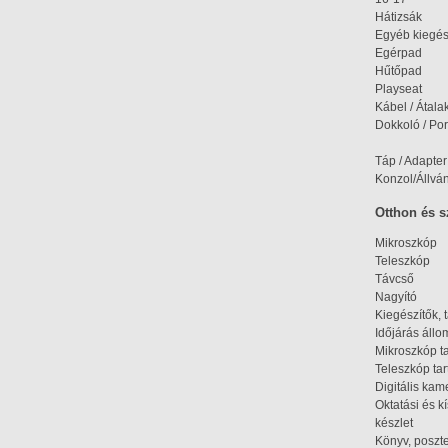
Hátizsák
Egyéb kiegés
Egérpad
Hűtőpad
Playseat
Kábel / Átala
Dokkoló / Port
Táp / Adapter
Konzol/Állvá
Otthon és 
Mikroszkóp
Teleszkóp
Távcső
Nagyító
Kiegészítők, 
Időjárás áll
Mikroszkóp t
Teleszkóp tar
Digitális kam
Oktatási és k
készlet
Könyv, poszte