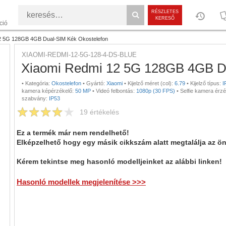
RÉSZLETES
KERESŐ
ció
2 5G 128GB 4GB Dual-SIM Kék Okostelefon
XIAOMI-REDMI-12-5G-128-4-DS-BLUE
Xiaomi Redmi 12 5G 128GB 4GB Du
•
Kategória:
Okostelefon
•
Gyártó:
Xiaomi
•
Kijelző méret (col):
6.79
•
Kijelző típus:
I
kamera képérzékelő:
50 MP
•
Videó felbontás:
1080p (30 FPS)
•
Selfie kamera érzé
szabvány:
IP53
19
értékelés
Ez a termék már nem rendelhető!
Elképzelhető hogy egy másik cikkszám alatt megtalálja az ö
Kérem tekintse meg hasonló modelljeinket az alábbi linken!
Hasonló modellek megjelenítése >>>