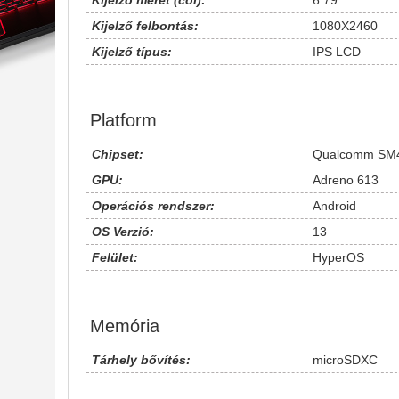
Kijelző méret (col):
6.79
Kijelző felbontás:
1080X2460
Kijelző típus:
IPS LCD
Platform
Chipset:
Qualcomm SM4
GPU:
Adreno 613
Operációs rendszer:
Android
OS Verzió:
13
Felület:
HyperOS
Memória
Tárhely bővítés:
microSDXC