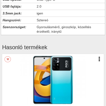
USB fajtája:
2.0
3.5mm jack:
igen
Hangszóró:
Sztereó
Szenzorsziget:
Gyorsulásmérő, giroszkóp, közelítés
érzékelő, iránytű
Hasonló termékek