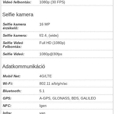
Videó felbontás:
1080p (30 FPS)
Selfie kamera
Selfie kamera
16 MP
érzékelő:
Selfie kamera:
f/2.4, (wide)
Selfie Videó
Full HD (1080p)
Felbontás:
Selfie Videó:
1080p@30fps
Adatkommunikáció
Mobil Net:
4G/LTE
Wi-Fi:
802.11 a/b/g/n/ac
Bluetooth:
5.1
GPS:
A-GPS, GLONASS, BDS, GALILEO
NFC:
Igen
Infra:
van