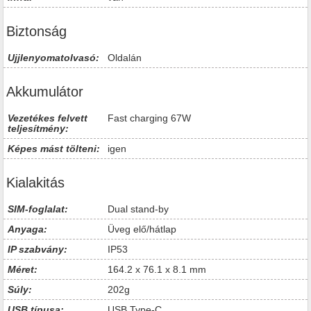
Biztonság
Ujjlenyomatolvasó:
Oldalán
Akkumulátor
Vezetékes felvett
Fast charging 67W
teljesítmény:
Képes mást tölteni:
igen
Kialakitás
SIM-foglalat:
Dual stand-by
Anyaga:
Üveg elő/hátlap
IP szabvány:
IP53
Méret:
164.2 x 76.1 x 8.1 mm
Súly:
202g
USB típusa:
USB Type-C