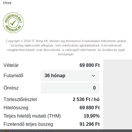
Hírek
Copyright © 2026 IT Shop Kft. Minden jog fenntartva! A weboldalon feltüntetett adatok
kizárólag tájékoztató jellegűek, nem minősülnek ajánlattételnek. A termékeknél
megjelenített képek csak illusztrációk, a valóságtól eltérhetnek. Az árváltozás jogát
fenntartjuk!