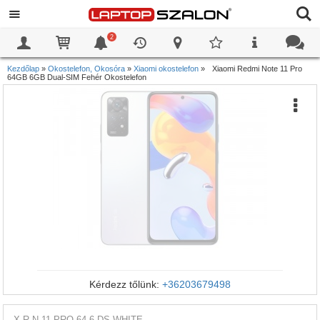
2
0
0
Kezdőlap
»
Okostelefon, Okosóra
»
Xiaomi okostelefon
»
Xiaomi Redmi Note 11 Pro
64GB 6GB Dual-SIM Fehér Okostelefon
Kérdezz tőlünk:
+36203679498
X-R-N-11-PRO-64-6-DS-WHITE