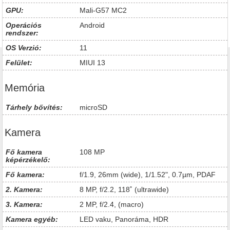
GPU:
Mali-G57 MC2
Operációs
Android
rendszer:
OS Verzió:
11
Felület:
MIUI 13
Memória
Tárhely bővítés:
microSD
Kamera
Fő kamera
108 MP
képérzékelő:
Fő kamera:
f/1.9, 26mm (wide), 1/1.52", 0.7µm, PDAF
2. Kamera:
8 MP, f/2.2, 118˚ (ultrawide)
3. Kamera:
2 MP, f/2.4, (macro)
Kamera egyéb:
LED vaku, Panoráma, HDR