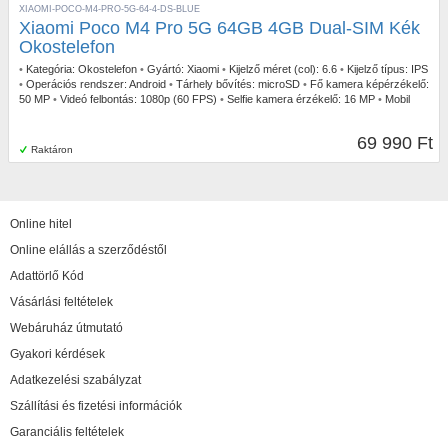
XIAOMI-POCO-M4-PRO-5G-64-4-DS-BLUE
Xiaomi Poco M4 Pro 5G 64GB 4GB Dual-SIM Kék
Okostelefon
•
Kategória:
Okostelefon
•
Gyártó:
Xiaomi
•
Kijelző méret (col):
6.6
•
Kijelző típus:
IPS
•
Operációs rendszer:
Android
•
Tárhely bővítés:
microSD
•
Fő kamera képérzékelő:
50 MP
•
Videó felbontás:
1080p (60 FPS)
•
Selfie kamera érzékelő:
16 MP
•
Mobil
Net:
5G/LTE
•
Ujjlenyomatolvasó:
Oldalán
•
IP szabvány:
IP53
69 990 Ft
Raktáron
Online hitel
Online elállás a szerződéstől
Adattörlő Kód
Vásárlási feltételek
Webáruház útmutató
Gyakori kérdések
Adatkezelési szabályzat
Szállítási és fizetési információk
Garanciális feltételek