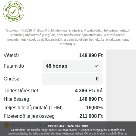
Copyright © 2026 IT Shop Kft. Minden jog fenntartva! A weboldalon feltüntetett adatok
kizárólag tájékoztató jellegűek, nem minősülnek ajánlattételnek. A termékeknél
megjelenített képek csak illusztrációk, a valóságtól eltérhetnek. Az árváltozás jogát
fenntartjuk!
COOKIE-KAT HASZNÁLUNK!
Szeretnénk, ha tudnád, hogy cookie-kat használunk. A cookie-k megjegyzik a böngészési
preferenciáidat, és jobb vásárlási élményt nyújtanak neked. Olvass el mindent a sütikről és az