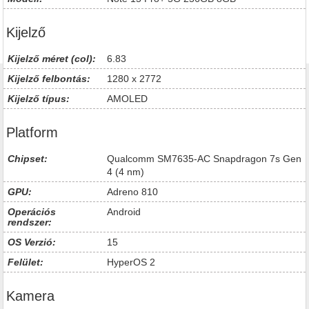
Kijelző
Kijelző méret (col):
6.83
Kijelző felbontás:
1280 x 2772
Kijelző típus:
AMOLED
Platform
Chipset:
Qualcomm SM7635-AC Snapdragon 7s Gen
4 (4 nm)
GPU:
Adreno 810
Operációs
Android
rendszer:
OS Verzió:
15
Felület:
HyperOS 2
Kamera