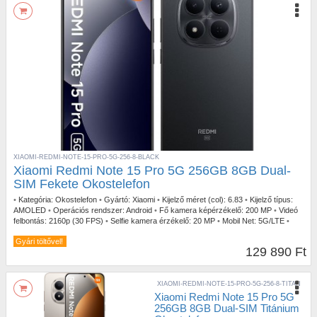
XIAOMI-REDMI-NOTE-15-PRO-5G-256-8-BLACK
Xiaomi Redmi Note 15 Pro 5G 256GB 8GB Dual-
SIM Fekete Okostelefon
•
Kategória:
Okostelefon
•
Gyártó:
Xiaomi
•
Kijelző méret (col):
6.83
•
Kijelző típus:
AMOLED
•
Operációs rendszer:
Android
•
Fő kamera képérzékelő:
200 MP
•
Videó
felbontás:
2160p (30 FPS)
•
Selfie kamera érzékelő:
20 MP
•
Mobil Net:
5G/LTE
•
Ujjlenyomatolvasó:
Kijelzőbe épített
•
IP szabvány:
IP69
Gyári töltővel!
129 890 Ft
XIAOMI-REDMI-NOTE-15-PRO-5G-256-8-TITAN
Xiaomi Redmi Note 15 Pro 5G
256GB 8GB Dual-SIM Titánium