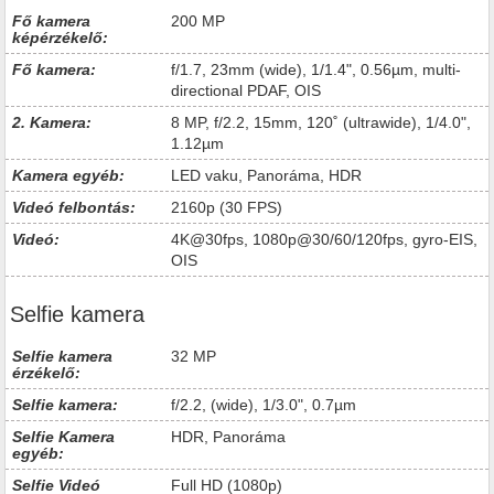
Fő kamera
200 MP
képérzékelő:
Fő kamera:
f/1.7, 23mm (wide), 1/1.4", 0.56µm, multi-
directional PDAF, OIS
2. Kamera:
8 MP, f/2.2, 15mm, 120˚ (ultrawide), 1/4.0",
1.12µm
Kamera egyéb:
LED vaku, Panoráma, HDR
Videó felbontás:
2160p (30 FPS)
Videó:
4K@30fps, 1080p@30/60/120fps, gyro-EIS,
OIS
Selfie kamera
Selfie kamera
32 MP
érzékelő:
Selfie kamera:
f/2.2, (wide), 1/3.0", 0.7µm
Selfie Kamera
HDR, Panoráma
egyéb:
Selfie Videó
Full HD (1080p)