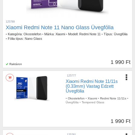
125789
Xiaomi Redmi Note 11 Nano Glass Üvegfólia
•
Kategória:
Okostelefon
•
Márka:
Xiaomi
•
Modell:
Redmi Note 11
•
Típus:
Üvegfólia
•
Fólia típus:
Nano Glass
1 990 Ft
Raktáron
125777
Xiaomi Redmi Note 11/11s
(0.33mm) Vastag Edzett
Üvegfólia
•
Okostelefon
•
Xiaomi
•
Redmi Note 11/11s
•
Üvegfólia
•
Tempered Glass
1 990 Ft
125781