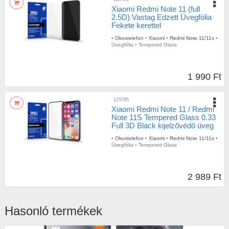
Xiaomi Redmi Note 11 (full
2.5D) Vastag Edzett Üvegfólia
Fekete kerettel
•
Okostelefon
•
Xiaomi
•
Redmi Note 11/11s
•
Üvegfólia
•
Tempered Glass
1 990 Ft
125785
Xiaomi Redmi Note 11 / Redmi
Note 11S Tempered Glass 0.33
Full 3D Black kijelzővédő üveg
•
Okostelefon
•
Xiaomi
•
Redmi Note 11/11s
•
Üvegfólia
•
Tempered Glass
2 989 Ft
Hasonló termékek