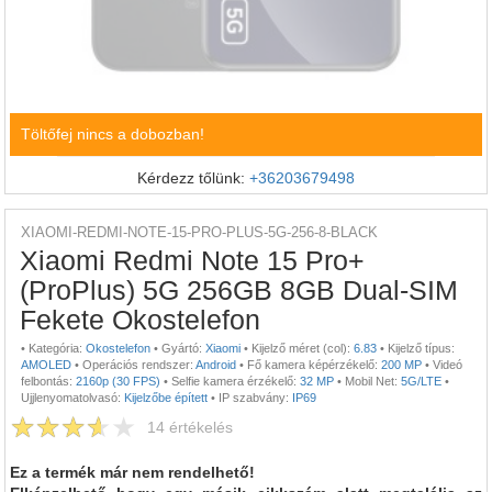
Töltőfej nincs a dobozban!
Kérdezz tőlünk:
+36203679498
XIAOMI-REDMI-NOTE-15-PRO-PLUS-5G-256-8-BLACK
Xiaomi Redmi Note 15 Pro+
(ProPlus) 5G 256GB 8GB Dual-SIM
Fekete Okostelefon
•
Kategória:
Okostelefon
•
Gyártó:
Xiaomi
•
Kijelző méret (col):
6.83
•
Kijelző típus:
AMOLED
•
Operációs rendszer:
Android
•
Fő kamera képérzékelő:
200 MP
•
Videó
felbontás:
2160p (30 FPS)
•
Selfie kamera érzékelő:
32 MP
•
Mobil Net:
5G/LTE
•
Ujjlenyomatolvasó:
Kijelzőbe épített
•
IP szabvány:
IP69
14
értékelés
Ez a termék már nem rendelhető!