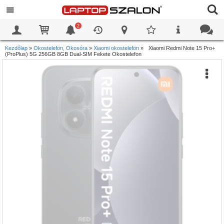
2
0
0
Kezdőlap
»
Okostelefon, Okosóra
»
Xiaomi okostelefon
»
Xiaomi Redmi Note 15 Pro+
(ProPlus) 5G 256GB 8GB Dual-SIM Fekete Okostelefon