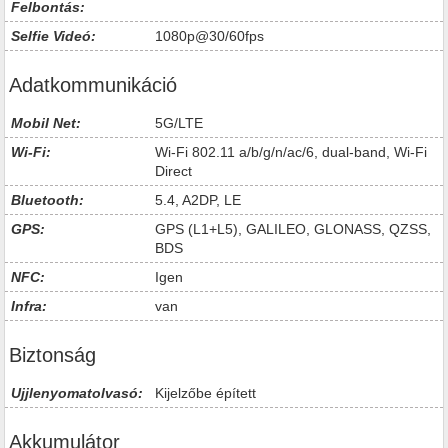
Felbontás:
Selfie Videó:
1080p@30/60fps
Adatkommunikáció
Mobil Net:
5G/LTE
Wi-Fi:
Wi-Fi 802.11 a/b/g/n/ac/6, dual-band, Wi-Fi
Direct
Bluetooth:
5.4, A2DP, LE
GPS:
GPS (L1+L5), GALILEO, GLONASS, QZSS,
BDS
NFC:
Igen
Infra:
van
Biztonság
Ujjlenyomatolvasó:
Kijelzőbe épített
Akkumulátor