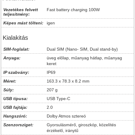
Vezetékes felvett
Fast battery charging 100W
teljesítmény:
Képes mást tölteni:
igen
Kialakitás
SIM-foglalat:
Dual SIM (Nano- SIM, Dual stand-by)
Anyaga:
üveg előlap, műanyag hátlap, műanyag
keret
IP szabvány:
IP69
Méret:
163.3 x 78.3 x 8.2 mm
Súly:
207 g
USB típusa:
USB Type-C
USB fajtája:
2.0
Hangszóró:
Dolby Atmos sztereó
Szenzorsziget:
Gyorsulásmérő, giroszkóp, közelítés
érzékelő, iránytű