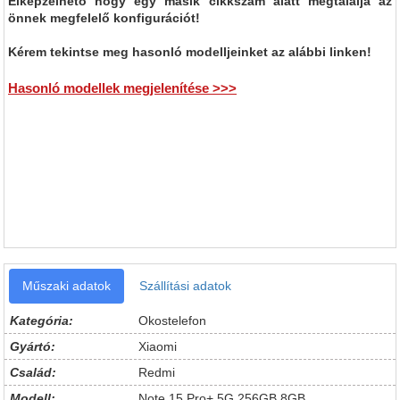
Elképzelhető hogy egy másik cikkszám alatt megtalálja az
önnek megfelelő konfigurációt!
Kérem tekintse meg hasonló modelljeinket az alábbi linken!
Hasonló modellek megjelenítése >>>
Műszaki adatok
Szállítási adatok
Kategória:
Okostelefon
Gyártó:
Xiaomi
Család:
Redmi
Modell:
Note 15 Pro+ 5G 256GB 8GB