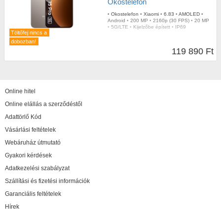
Okostelefon
•
Okostelefon
•
Xiaomi
•
6.83
•
AMOLED
•
Android
•
200 MP
•
2160p (30 FPS)
•
20 MP
•
5G/LTE
•
Kijelzőbe épített
•
IP69
Töltőfej nincs a
dobozban!
119 890 Ft
Online hitel
Online elállás a szerződéstől
Adattörlő Kód
Vásárlási feltételek
Webáruház útmutató
Gyakori kérdések
Adatkezelési szabályzat
Szállítási és fizetési információk
Garanciális feltételek
Hírek