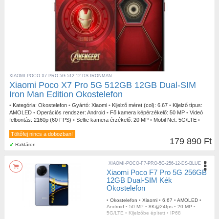
XIAOMI-POCO-X7-PRO-5G-512-12-DS-IRONMAN
Xiaomi Poco X7 Pro 5G 512GB 12GB Dual-SIM
Iron Man Edition Okostelefon
•
Kategória:
Okostelefon
•
Gyártó:
Xiaomi
•
Kijelző méret (col):
6.67
•
Kijelző típus:
AMOLED
•
Operációs rendszer:
Android
•
Fő kamera képérzékelő:
50 MP
•
Videó
felbontás:
2160p (60 FPS)
•
Selfie kamera érzékelő:
20 MP
•
Mobil Net:
5G/LTE
•
Ujjlenyomatolvasó:
Kijelzőbe épített
•
Szín:
Iron Man Edition
•
IP szabvány:
IP68
Töltőfej nincs a dobozban!
179 890 Ft
Raktáron
XIAOMI-POCO-F7-PRO-5G-256-12-DS-BLUE
Xiaomi Poco F7 Pro 5G 256GB
12GB Dual-SIM Kék
Okostelefon
•
Okostelefon
•
Xiaomi
•
6.67
•
AMOLED
•
Android
•
50 MP
•
8K@24fps
•
20 MP
•
5G/LTE
•
Kijelzőbe épített
•
IP68