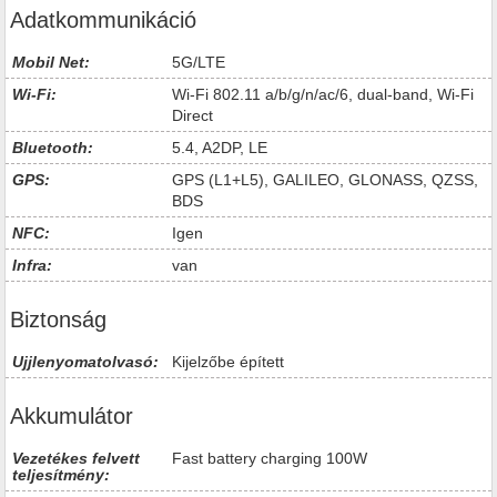
Adatkommunikáció
Mobil Net:
5G/LTE
Wi-Fi:
Wi-Fi 802.11 a/b/g/n/ac/6, dual-band, Wi-Fi
Direct
Bluetooth:
5.4, A2DP, LE
GPS:
GPS (L1+L5), GALILEO, GLONASS, QZSS,
BDS
NFC:
Igen
Infra:
van
Biztonság
Ujjlenyomatolvasó:
Kijelzőbe épített
Akkumulátor
Vezetékes felvett
Fast battery charging 100W
teljesítmény: