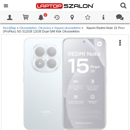
2
0
0
Kezdőlap
»
Okostelefon, Okosóra
»
Xiaomi okostelefon
»
Xiaomi Redmi Note 15 Pro+
(ProPlus) 5G 512GB 12GB Dual-SIM Kék Okostelefon