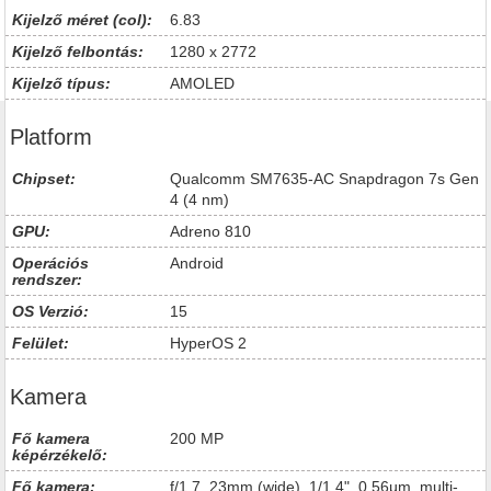
Kijelző méret (col):
6.83
Kijelző felbontás:
1280 x 2772
Kijelző típus:
AMOLED
Platform
Chipset:
Qualcomm SM7635-AC Snapdragon 7s Gen
4 (4 nm)
GPU:
Adreno 810
Operációs
Android
rendszer:
OS Verzió:
15
Felület:
HyperOS 2
Kamera
Fő kamera
200 MP
képérzékelő:
Fő kamera:
f/1.7, 23mm (wide), 1/1.4", 0.56µm, multi-