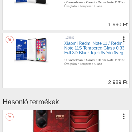
•
Okostelefon
•
Xiaomi
•
Redmi Note 11/11s
•
Üvegfólia
•
Tempered Glass
1 990 Ft
125785
Xiaomi Redmi Note 11 / Redmi
Note 11S Tempered Glass 0.33
Full 3D Black kijelzővédő üveg
•
Okostelefon
•
Xiaomi
•
Redmi Note 11/11s
•
Üvegfólia
•
Tempered Glass
2 989 Ft
Hasonló termékek