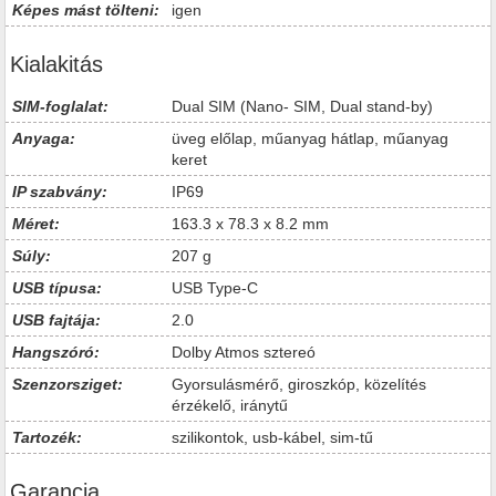
Képes mást tölteni:
igen
Kialakitás
SIM-foglalat:
Dual SIM (Nano- SIM, Dual stand-by)
Anyaga:
üveg előlap, műanyag hátlap, műanyag
keret
IP szabvány:
IP69
Méret:
163.3 x 78.3 x 8.2 mm
Súly:
207 g
USB típusa:
USB Type-C
USB fajtája:
2.0
Hangszóró:
Dolby Atmos sztereó
Szenzorsziget:
Gyorsulásmérő, giroszkóp, közelítés
érzékelő, iránytű
Tartozék:
szilikontok, usb-kábel, sim-tű
Garancia