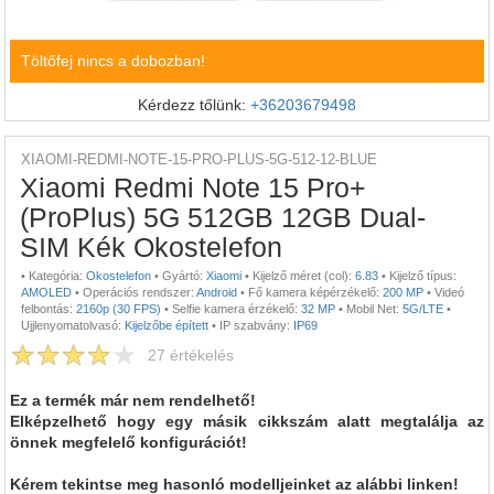
Töltőfej nincs a dobozban!
Kérdezz tőlünk:
+36203679498
XIAOMI-REDMI-NOTE-15-PRO-PLUS-5G-512-12-BLUE
Xiaomi Redmi Note 15 Pro+
(ProPlus) 5G 512GB 12GB Dual-
SIM Kék Okostelefon
•
Kategória:
Okostelefon
•
Gyártó:
Xiaomi
•
Kijelző méret (col):
6.83
•
Kijelző típus:
AMOLED
•
Operációs rendszer:
Android
•
Fő kamera képérzékelő:
200 MP
•
Videó
felbontás:
2160p (30 FPS)
•
Selfie kamera érzékelő:
32 MP
•
Mobil Net:
5G/LTE
•
Ujjlenyomatolvasó:
Kijelzőbe épített
•
IP szabvány:
IP69
27
értékelés
Ez a termék már nem rendelhető!
Elképzelhető hogy egy másik cikkszám alatt megtalálja az
önnek megfelelő konfigurációt!
Kérem tekintse meg hasonló modelljeinket az alábbi linken!