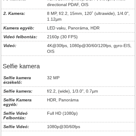
directional PDAF, OIS
2. Kamera:
8 MP, f/2.2, 15mm, 120˚ (ultrawide), 1/4.0",
1.12µm
Kamera egyéb:
LED vaku, Panoráma, HDR
Videó felbontás:
2160p (30 FPS)
Videó:
4K@30fps, 1080p@30/60/120fps, gyro-EIS,
OIS
Selfie kamera
Selfie kamera
32 MP
érzékelő:
Selfie kamera:
f/2.2, (wide), 1/3.0", 0.7µm
Selfie Kamera
HDR, Panoráma
egyéb:
Selfie Videó
Full HD (1080p)
Felbontás:
Selfie Videó:
1080p@30/60fps