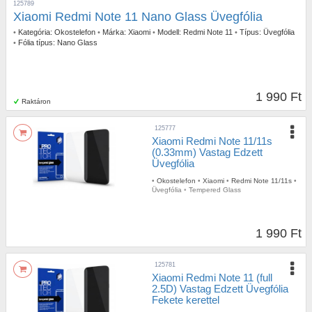
125789
Xiaomi Redmi Note 11 Nano Glass Üvegfólia
•
Kategória:
Okostelefon
•
Márka:
Xiaomi
•
Modell:
Redmi Note 11
•
Típus:
Üvegfólia
•
Fólia típus:
Nano Glass
1 990 Ft
Raktáron
125777
Xiaomi Redmi Note 11/11s
(0.33mm) Vastag Edzett
Üvegfólia
•
Okostelefon
•
Xiaomi
•
Redmi Note 11/11s
•
Üvegfólia
•
Tempered Glass
1 990 Ft
125781
Xiaomi Redmi Note 11 (full
2.5D) Vastag Edzett Üvegfólia
Fekete kerettel