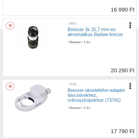
16 990 Ft
29913
Bresser 3x 31,7 mm-es
akromatikus Barlow lencse
•
Bresser
•
1 év
20 290 Ft
73741
Bresser okostelefon-adapter
távcsövekhez,
mikroszkópokhoz (73741)
•
Bresser
•
2 év
17 790 Ft