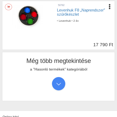
50792
Levenhuk F8 „Naprendszer”
szűrőkészlet
•
Levenhuk
•
2 év
17 790 Ft
Még több megtekintése
a "Hasonló termékek" kategóriából