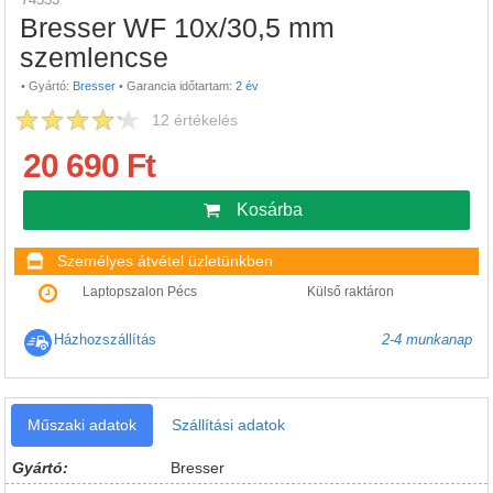
Bresser WF 10x/30,5 mm
szemlencse
•
Gyártó:
Bresser
•
Garancia időtartam:
2 év
12
értékelés
20 690 Ft
Kosárba
Személyes átvétel üzletünkben
Laptopszalon Pécs
Külső raktáron
Házhozszállítás
2-4 munkanap
Műszaki adatok
Szállítási adatok
Gyártó:
Bresser