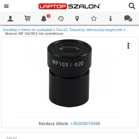
2
0
0
Kezdőlap
»
Otthon és szabadidő
»
Távcső, Teleszkóp, Mikroszkóp kiegészítők
»
Bresser WF 10x/30,5 mm szemlencse
Kérdezz tőlünk:
+36203679498
74533