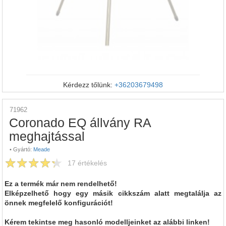
Kérdezz tőlünk:
+36203679498
71962
Coronado EQ állvány RA
meghajtással
•
Gyártó:
Meade
17
értékelés
Ez a termék már nem rendelhető!
Elképzelhető hogy egy másik cikkszám alatt megtalálja az
önnek megfelelő konfigurációt!
Kérem tekintse meg hasonló modelljeinket az alábbi linken!