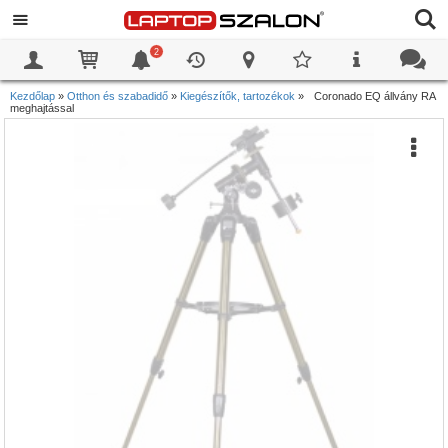
2
0
0
Kezdőlap
»
Otthon és szabadidő
»
Kiegészítők, tartozékok
»
Coronado EQ állvány RA
meghajtással