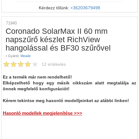
Kérdezz tőlünk:
+36203679498
71940
Coronado SolarMax II 60 mm
napszűrő készlet RichView
hangolással és BF30 szűrővel
•
Gyártó:
Meade
12
értékelés
Ez a termék már nem rendelhető!
Elképzelhető hogy egy másik cikkszám alatt megtalálja az
önnek megfelelő konfigurációt!
Kérem tekintse meg hasonló modelljeinket az alábbi linken!
Hasonló modellek megjelenítése >>>