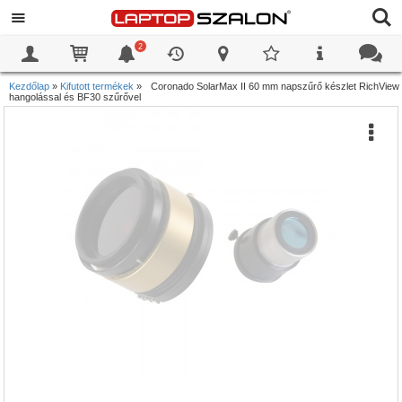
2
0
0
Kezdőlap
»
Kifutott termékek
»
Coronado SolarMax II 60 mm napszűrő készlet RichView
hangolással és BF30 szűrővel