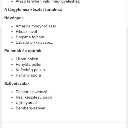
Áteső fényben való megfigyeléshez
A tárgylemez készlet tartalma:
Növények
Amerikaimogyoró szár
Fikusz levél
Hagyma felhám
Ezüstfa pikkelyszösz
Pollenek és spórák
Liliom pollen
Fenyőfa pollen
Kefevirág pollen
Páfrány spóra
Szövetszálak
Festett szövetszál
Kézi készítésű papír
Ujjlenyomat
Bemberg-szövet