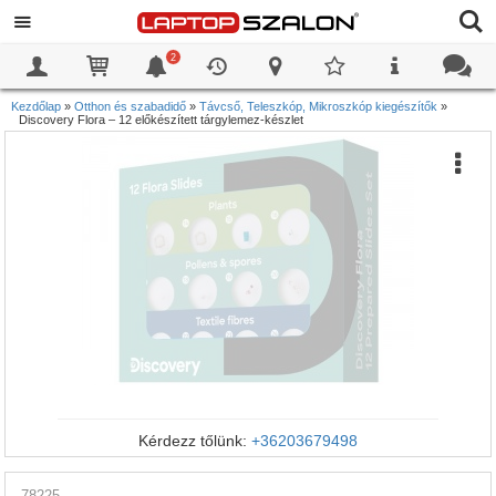
2
0
0
Kezdőlap
»
Otthon és szabadidő
»
Távcső, Teleszkóp, Mikroszkóp kiegészítők
»
Discovery Flora – 12 előkészített tárgylemez-készlet
Kérdezz tőlünk:
+36203679498
78225