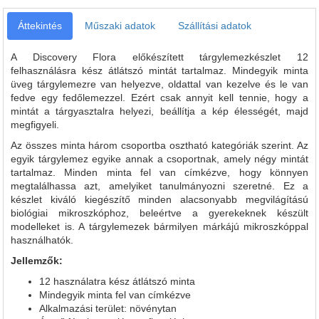
Áttekintés
Műszaki adatok
Szállítási adatok
A Discovery Flora előkészített tárgylemezkészlet 12
felhasználásra kész átlátszó mintát tartalmaz. Mindegyik minta
üveg tárgylemezre van helyezve, oldattal van kezelve és le van
fedve egy fedőlemezzel. Ezért csak annyit kell tennie, hogy a
mintát a tárgyasztalra helyezi, beállítja a kép élességét, majd
megfigyeli.
Az összes minta három csoportba osztható kategóriák szerint. Az
egyik tárgylemez egyike annak a csoportnak, amely négy mintát
tartalmaz. Minden minta fel van címkézve, hogy könnyen
megtalálhassa azt, amelyiket tanulmányozni szeretné. Ez a
készlet kiváló kiegészítő minden alacsonyabb megvilágítású
biológiai mikroszkóphoz, beleértve a gyerekeknek készült
modelleket is. A tárgylemezek bármilyen márkájú mikroszkóppal
használhatók.
Jellemzők:
12 használatra kész átlátszó minta
Mindegyik minta fel van címkézve
Alkalmazási terület: növénytan