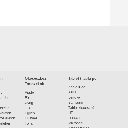
n,
Okoseszköz
Tablet / tábla pc
Tartozékok
Apple iPad
Asus
ne
Apple
Lenovo
elefon
Fólia
Samsung
Üveg
Tablet kiegészítő
elefon
Tok
HP
telefon
Egyéb
Huawei
ostelefon
Huawei
Microsoft
elefon
Fólia