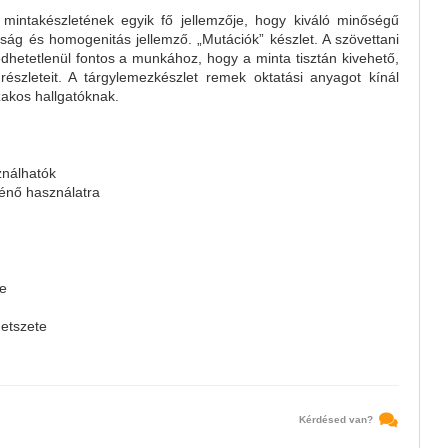
intakészletének egyik fő jellemzője, hogy kiváló minőségű
óság és homogenitás jellemző. „Mutációk” készlet. A szövettani
hetetlenül fontos a munkához, hogy a minta tisztán kivehető,
részleteit. A tárgylemezkészlet remek oktatási anyagot kínál
zakos hallgatóknak.
ználhatók
ténő használatra
te
metszete
Kérdésed van?