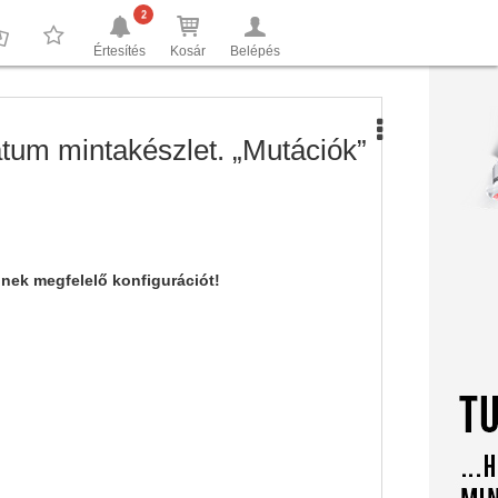
2
Értesítés
Kosár
Belépés
0
0
tum mintakészlet. „Mutációk”
nnek megfelelő konfigurációt!