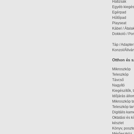
Hátizsák
Egyéb kiegés
Egérpad
Hűtőpad
Playseat
Kábel / Átala
Dokkoló / Port
Táp / Adapter
Konzol/Állvá
Otthon és 
Mikroszkóp
Teleszkóp
Távcső
Nagyító
Kiegészítők, 
Időjárás áll
Mikroszkóp t
Teleszkóp tar
Digitális kam
Oktatási és k
készlet
Könyv, poszte
Mérőeszköz