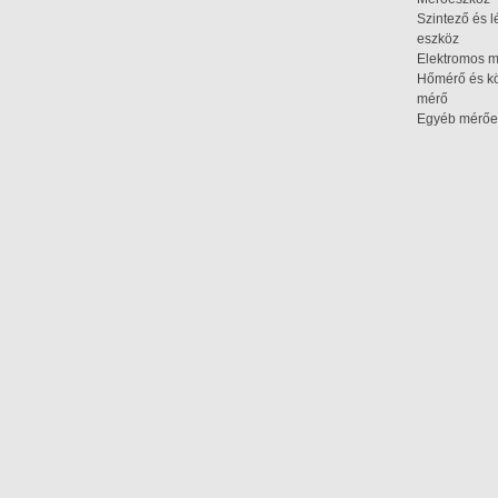
Szintező és l
eszköz
Elektromos 
Hőmérő és kö
mérő
Egyéb mérőe