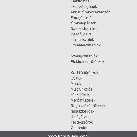
Elektromos
szerszámgépek
Akkus fúrók-csavarozók
Fúrógépek /
fúrókalapácsok
Sarokcsiszolók
Rezgő, delta,
multicsiszolók
Excentercsiszolók
Szalagcsiszolók
Elektromos fűrészek
Kézi körfűrészek
Gyaluk
Marók
Multifunkciós
készülékek
Mérőműszerek
Ragasztókészülékek,
ragasztórudak
Hőlégfúvók
Festékszórók
Generátorok
Porszívók
COOKIE-KAT HASZNÁLUNK!