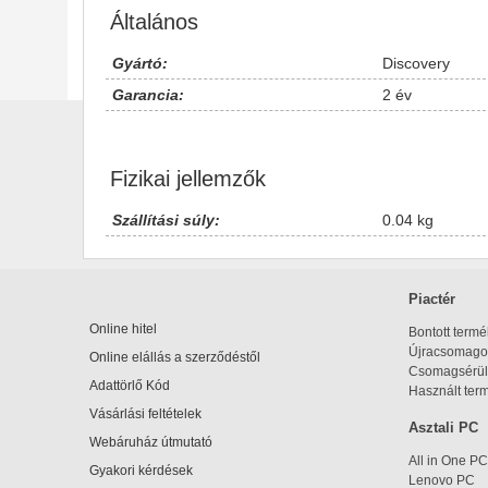
Általános
Gyártó:
Discovery
Garancia:
2 év
Fizikai jellemzők
Szállítási súly:
0.04 kg
Piactér
Online hitel
Bontott term
Újracsomagol
Online elállás a szerződéstől
Csomagsérül
Adattörlő Kód
Használt ter
Vásárlási feltételek
Asztali PC
Webáruház útmutató
All in One PC
Gyakori kérdések
Lenovo PC