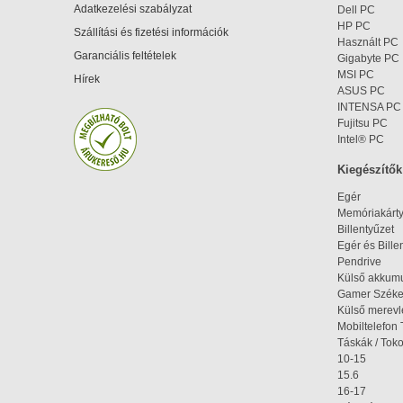
Adatkezelési szabályzat
Dell PC
HP PC
Szállítási és fizetési információk
Használt PC
Garanciális feltételek
Gigabyte PC
MSI PC
Hírek
ASUS PC
INTENSA PC
Fujitsu PC
Intel® PC
Kiegészítők
Egér
Memóriakárt
Billentyűzet
Egér és Bille
Pendrive
Külső akkumu
Gamer Szék
Külső merev
Mobiltelefon 
Táskák / Tok
10-15
15.6
16-17