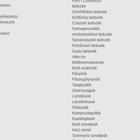
Fúró / Csavarozó
ézeres
tartozék
Szúrófűrész tartozék
mérőeszköz
Körfűrész tartozék
rnyezeti
Csiszoló tartozék
Falmegmunkáló
szköz
rendszerekhez tartozék
Sarokcsiszoló tartozék
Felsőmaró tartozék
Gyalu tartozék
Akku és
töltőberendezések
Kerti eszközök
Fűnyírók
Fűszegélynyírók
Talajlazítók
Sövényvágók
Lombfúvók
Láncfűrészek
Fűkaszák
Komposztaprítók
Kapálógépek
Kerti szivattyúk
Házi vízmű
Szennyvíz szivattyúk