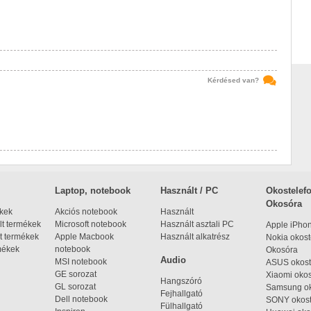
Kérdésed van?
Laptop, notebook
Használt / PC
Okostelefo
Okosóra
ékek
Akciós notebook
Használt
t termékek
Microsoft notebook
Használt asztali PC
Apple iPho
t termékek
Apple Macbook
Használt alkatrész
Nokia okost
mékek
notebook
Okosóra
Audio
MSI notebook
ASUS okost
GE sorozat
Xiaomi okos
Hangszóró
GL sorozat
Samsung ok
Fejhallgató
Dell notebook
SONY okost
Fülhallgató