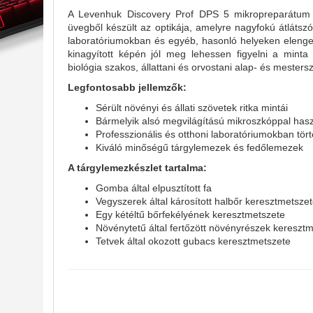
A Levenhuk Discovery Prof DPS 5 mikropreparátum m
üvegből készült az optikája, amelyre nagyfokú átlátsz
laboratóriumokban és egyéb, hasonló helyeken elenged
kinagyított képén jól meg lehessen figyelni a minta 
biológia szakos, állattani és orvostani alap- és mesters
Legfontosabb jellemzők:
Sérült növényi és állati szövetek ritka mintái
Bármelyik alsó megvilágítású mikroszkóppal has
Professzionális és otthoni laboratóriumokban tör
Kiváló minőségű tárgylemezek és fedőlemezek
A tárgylemezkészlet tartalma:
Gomba által elpusztított fa
Vegyszerek által károsított halbőr keresztmetsze
Egy kétéltű bőrfekélyének keresztmetszete
Növénytetű által fertőzött növényrészek kereszt
Tetvek által okozott gubacs keresztmetszete