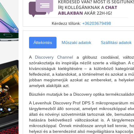
Kérdezz tőlünk:
+36203679498
Áttekintés
Műszaki adatok
Szállítási adatok
A
Discovery Channel
a glóbusz csodáival, változa
szórakoztatja és inspirálja nézőit szerte a világban. A
kíváncsiságuk kielégítésére – a különböző kategóriá
felfedezést, a kalandokat, a történelmet és azokat a m
jobban megismerjük azokat az embereket, a helyeket
amelyek alakítják azt.
Büszkén mutatjuk be a Discovery optika termékcsaládot,
A Levenhuk Discovery Prof DPS 5 mikropreparátum mint
tárgylemezből álló sorozat, amelyet mikroszkóppal elvé
állati és növényi szövetminták tartoznak ide, bemutatv
hatására bekövetkező változásokat is. A tárgylemez
mikroszkóppal. Önnek mindössze annyit kell tennie, ho
helyezi és a berendezést alsó megvilágításra kapcsolja 