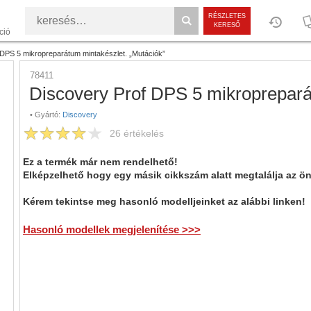
RÉSZLETES
KERESŐ
ció
 DPS 5 mikropreparátum mintakészlet. „Mutációk”
78411
Discovery Prof DPS 5 mikroprepará
•
Gyártó:
Discovery
26
értékelés
Ez a termék már nem rendelhető!
Elképzelhető hogy egy másik cikkszám alatt megtalálja az ö
Kérem tekintse meg hasonló modelljeinket az alábbi linken!
Hasonló modellek megjelenítése >>>