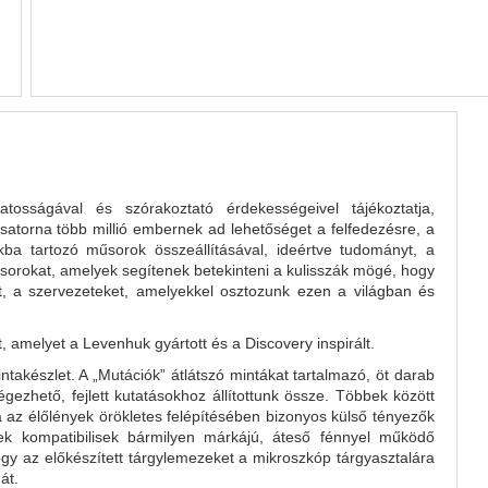
tosságával és szórakoztató érdekességeivel tájékoztatja,
 csatorna több millió embernek ad lehetőséget a felfedezésre, a
kba tartozó műsorok összeállításával, ideértve tudományt, a
űsorokat, amelyek segítenek betekinteni a kulisszák mögé, hogy
, a szervezeteket, amelyekkel osztozunk ezen a világban és
 amelyet a Levenhuk gyártott és a Discovery inspirált.
akészlet. A „Mutációk” átlátszó mintákat tartalmazó, öt darab
gezhető, fejlett kutatásokhoz állítottunk össze. Többek között
a az élőlények örökletes felépítésében bizonyos külső tényezők
ek kompatibilisek bármilyen márkájú, áteső fénnyel működő
gy az előkészített tárgylemezeket a mikroszkóp tárgyasztalára
át.