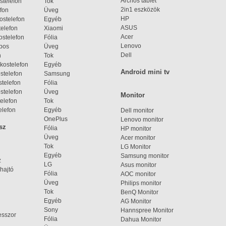
Archos tablet
stelefon
Tok
2in1 eszközök
fon
Üveg
HP
ostelefon
Egyéb
ASUS
elefon
Xiaomi
Acer
ostelefon
Fólia
Lenovo
bos
Üveg
Dell
n
Tok
kostelefon
Egyéb
Android mini tv
stelefon
Samsung
telefon
Fólia
stelefon
Üveg
Monitor
elefon
Tok
elefon
Egyéb
Dell monitor
OnePlus
Lenovo monitor
sz
Fólia
HP monitor
Üveg
Acer monitor
Tok
LG Monitor
Egyéb
Samsung monitor
z
LG
Asus monitor
hajtó
Fólia
AOC monitor
Üveg
Philips monitor
Tok
BenQ Monitor
Egyéb
AG Monitor
Sony
Hannspree Monitor
esszor
Fólia
Dahua Monitor