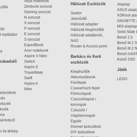
Asus notebook
Hálózati Eszközök
Alaplap
Zenbook sorozat
zítők
ASUS alap
Gaming sorozat
Switch
ASRock al
N sorozat
Jelerősítő
GIGABYTE 
X sorozat
Hálózati adapter
MSI alaplap
P sorozat
kító
Hálózati kiegészítők
Solid State
E sorozat
 replikátor
Hálózati adattároló,
Belső 2,5
S sorozat
NAS
Belső M.2 
ExpertBook
Router & Access point
Belső M.2
Acer notebook
ny
Belső mSA
Aspire V Nitro
Barkács és Kerti
Külső SSD
szabadidő
Switch
eszközök
Aspire E
Játék
Kiegészítők
TravelMate
Akkumulátorok
Swift
LEGO
Fúrófejek
Aspire A
Csavarhúzó fejek
Nitro
tartozékok
Fűrészlapok
omás
Csiszolólapok /
artozék
korongok
tozék
Csiszoló /
era
Vágókorongok
ísérletező
Egyéb
Dremel tartozékok
r és térkép
DIY tartozékok