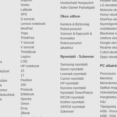
Inspiron
Huawei oko
Hordozható Hangszóró
Vostro
LG okostele
Astro Gamer Fejhallgató
Latitude
Motorola ok
XPS
Honor okost
Okos otthon
G sorozat
OnePlus ok
Lenovo notebook
Nyomógom
Kamera & Biztonság
IdeaPad
mobiltelefo
Robot porszívó
Yoga
Blackview o
Szenzor & Kapcsoló &
ThinkPad
Ulefone oko
Konnektor
Y sorozat
Google okos
Robot porszívó
V sorozat
Realme oko
alkatrész
ThinkBook
Cubot okost
Nyomtató - Szkenner
Legion
Oppo okost
LOQ
ya
Samsung nyomtató
PC alkatré
HP notebook
Epson nyomtató
15
ntyűzet
Processzor
Lexmark nyomtató
17
Memória
Canon nyomtató
Pavilion
látor
Merevleme
HP nyomtató
250
ek
Optikai meg
Kyocera nyomtató
Probook
lemez
Videokártya
Nyomtató Toner/Patron
Elitebook
Tartozékok
Hangkártya
RICOH nyomtató
Spectre
ok
Ház
brother nyomtató
Omen
Tápegység
XEROX nyomtató
Envy
Hűtő - Proc
Szkenner
ZBook
Hűtő - VGA