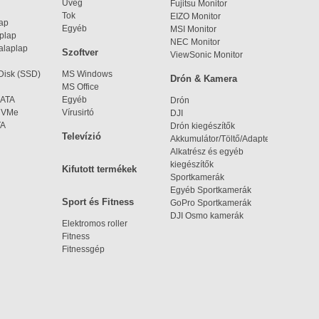
Üveg
Fujitsu Monitor
Tok
EIZO Monitor
lap
Egyéb
MSI Monitor
aplap
NEC Monitor
alaplap
Szoftver
ViewSonic Monitor
 Disk (SSD)
MS Windows
Drón & Kamera
MS Office
SATA
Egyéb
Drón
 NVMe
Vírusirtó
DJI
TA
Drón kiegészítők
Televízió
Akkumulátor/Töltő/Adapter
Alkatrész és egyéb
kiegészítők
Kifutott termékek
Sportkamerák
Egyéb Sportkamerák
Sport és Fitness
GoPro Sportkamerák
DJI Osmo kamerák
Elektromos roller
Fitness
Fitnessgép