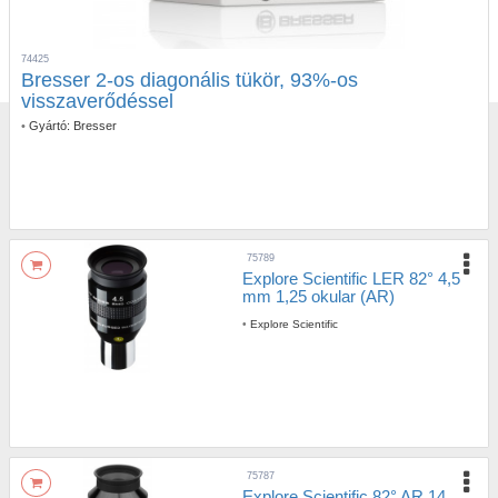
74425
Bresser 2-os diagonális tükör, 93%-os
visszaverődéssel
•
Gyártó:
Bresser
75789
Explore Scientific LER 82° 4,5
mm 1,25 okular (AR)
•
Explore Scientific
75787
Explore Scientific 82° AR 14