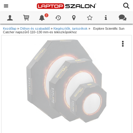
2
0
0
Kezdőlap
»
Otthon és szabadidő
»
Kiegészítők, tartozékok
»
Explore Scientific Sun
Catcher napszűrő 110–130 mm-es teleszkópokhoz