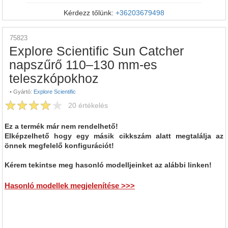
Kérdezz tőlünk:
+36203679498
75823
Explore Scientific Sun Catcher
napszűrő 110–130 mm-es
teleszkópokhoz
•
Gyártó:
Explore Scientific
20
értékelés
Ez a termék már nem rendelhető!
Elképzelhető hogy egy másik cikkszám alatt megtalálja az
önnek megfelelő konfigurációt!
Kérem tekintse meg hasonló modelljeinket az alábbi linken!
Hasonló modellek megjelenítése >>>