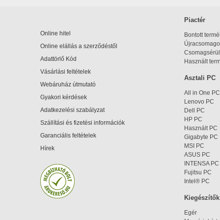
Piactér
Online hitel
Bontott term
Újracsomagol
Online elállás a szerződéstől
Csomagsérül
Adattörlő Kód
Használt ter
Vásárlási feltételek
Asztali PC
Webáruház útmutató
All in One PC
Gyakori kérdések
Lenovo PC
Adatkezelési szabályzat
Dell PC
HP PC
Szállítási és fizetési információk
Használt PC
Garanciális feltételek
Gigabyte PC
MSI PC
Hírek
ASUS PC
INTENSA PC
Fujitsu PC
Intel® PC
Kiegészítők
Egér