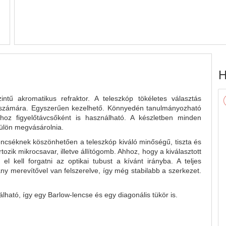
H
tű akromatikus refraktor. A teleszkóp tökéletes választás
k számára. Egyszerűen kezelhető. Könnyedén tanulmányozható
hoz figyelőtávcsőként is használható. A készletben minden
külön megvásárolnia.
lencséknek köszönhetően a teleszkóp kiváló minőségű, tiszta és
tozik mikrocsavar, illetve állítógomb. Ahhoz, hogy a kiválasztott
el kell forgatni az optikai tubust a kívánt irányba. A teljes
 merevítővel van felszerelve, így még stabilabb a szerkezet.
lható, így egy Barlow-lencse és egy diagonális tükör is.