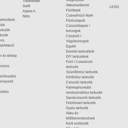
Kiegészítők
TravelMate
Akkumulátorok
Swift
LEGO
Fúrófejek
Aspire A
Csavarhúzó fejek
Nitro
tartozékok
Fűrészlapok
omás
Csiszolólapok /
artozék
korongok
tozék
Csiszoló /
era
Vágókorongok
ísérletező
Egyéb
Dremel tartozékok
r és térkép
DIY tartozékok
Fúró / Csavarozó
ézeres
tartozék
Szúrófűrész tartozék
mérőeszköz
Körfűrész tartozék
rnyezeti
Csiszoló tartozék
Falmegmunkáló
szköz
rendszerekhez tartozék
Sarokcsiszoló tartozék
Felsőmaró tartozék
Gyalu tartozék
Akku és
töltőberendezések
Kerti eszközök