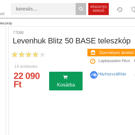
RÉSZLETES
KERESŐ
ció
eleszkóp
77098
Levenhuk Blitz 50 BASE teleszkóp
Személyes átvétel
Laptopszalon Pécs
14
értékelés
22 090
Házhozszállítás
Ft
Kosárba