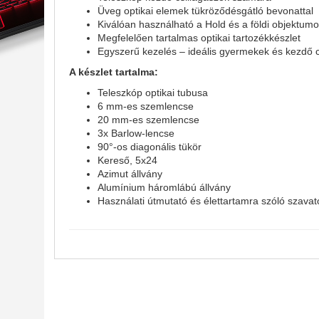
Üveg optikai elemek tükröződésgátló bevonattal
Kiválóan használható a Hold és a földi objektu
Megfelelően tartalmas optikai tartozékkészlet
Egyszerű kezelés – ideális gyermekek és kezdő 
A készlet tartalma:
Teleszkóp optikai tubusa
6 mm-es szemlencse
20 mm-es szemlencse
3x Barlow-lencse
90°-os diagonális tükör
Kereső, 5x24
Azimut állvány
Alumínium háromlábú állvány
Használati útmutató és élettartamra szóló szava