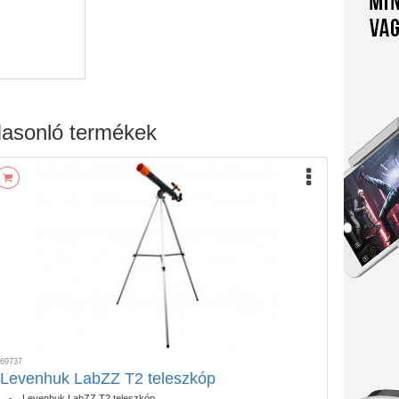
asonló termékek
69737
Levenhuk LabZZ T2 teleszkóp
Levenhuk LabZZ T2 teleszkóp