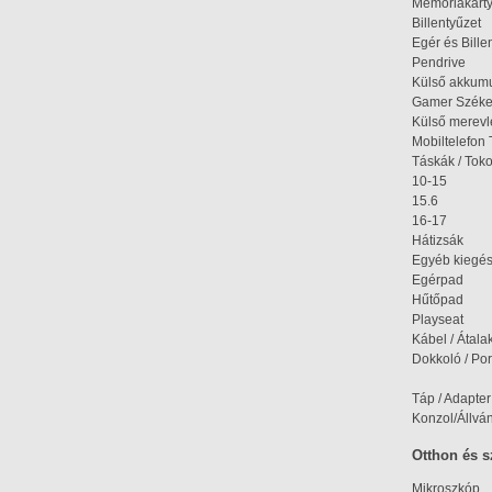
Memóriakárt
Billentyűzet
Egér és Bille
Pendrive
Külső akkumu
Gamer Szék
Külső merev
Mobiltelefon 
Táskák / Tok
10-15
15.6
16-17
Hátizsák
Egyéb kiegés
Egérpad
Hűtőpad
Playseat
Kábel / Átala
Dokkoló / Port
Táp / Adapter
Konzol/Állvá
Otthon és 
Mikroszkóp