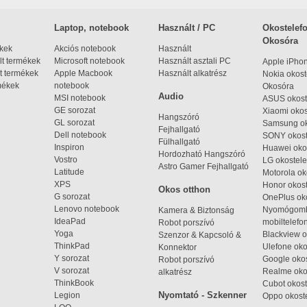
Laptop, notebook
Használt / PC
Okostelefo
Okosóra
ékek
Akciós notebook
Használt
t termékek
Microsoft notebook
Használt asztali PC
Apple iPho
t termékek
Apple Macbook
Használt alkatrész
Nokia okost
mékek
notebook
Okosóra
Audio
MSI notebook
ASUS okost
GE sorozat
Xiaomi okos
Hangszóró
GL sorozat
Samsung ok
Fejhallgató
Dell notebook
SONY okost
Fülhallgató
Inspiron
Huawei oko
Hordozható Hangszóró
Vostro
LG okostele
Astro Gamer Fejhallgató
Latitude
Motorola ok
XPS
Honor okost
Okos otthon
G sorozat
OnePlus ok
Lenovo notebook
Nyomógom
Kamera & Biztonság
IdeaPad
mobiltelefo
Robot porszívó
Yoga
Blackview o
Szenzor & Kapcsoló &
ThinkPad
Ulefone oko
Konnektor
Y sorozat
Google okos
Robot porszívó
V sorozat
Realme oko
alkatrész
ThinkBook
Cubot okost
Nyomtató - Szkenner
Legion
Oppo okost