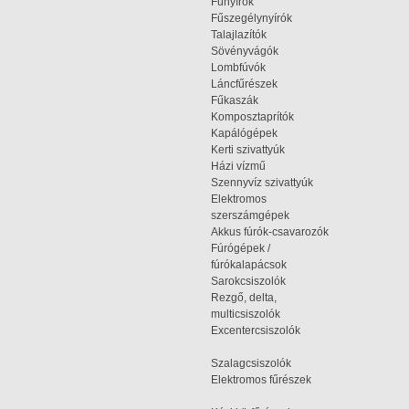
Fűnyírók
Fűszegélynyírók
Talajlazítók
Sövényvágók
Lombfúvók
Láncfűrészek
Fűkaszák
Komposztaprítók
Kapálógépek
Kerti szivattyúk
Házi vízmű
Szennyvíz szivattyúk
Elektromos
szerszámgépek
Akkus fúrók-csavarozók
Fúrógépek /
fúrókalapácsok
Sarokcsiszolók
Rezgő, delta,
multicsiszolók
Excentercsiszolók
Szalagcsiszolók
Elektromos fűrészek