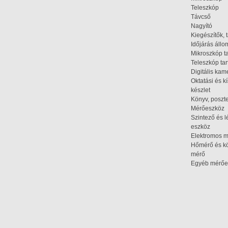
Teleszkóp
Távcső
Nagyító
Kiegészítők, 
Időjárás áll
Mikroszkóp t
Teleszkóp tar
Digitális kam
Oktatási és k
készlet
Könyv, poszte
Mérőeszköz
Szintező és l
eszköz
Elektromos 
Hőmérő és kö
mérő
Egyéb mérőe