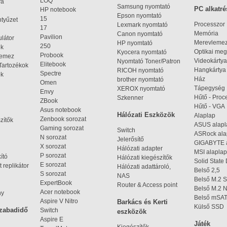
LOQ
ya
Samsung nyomtató
PC alkatré
HP notebook
Epson nyomtató
15
ntyűzet
Processzor
Lexmark nyomtató
17
Memória
Canon nyomtató
Pavilion
látor
Merevleme
HP nyomtató
250
ek
Optikai meg
Kyocera nyomtató
Probook
lemez
Videokártya
Nyomtató Toner/Patron
Elitebook
Tartozékok
Hangkártya
RICOH nyomtató
Spectre
ok
Ház
brother nyomtató
Omen
Tápegység
XEROX nyomtató
Envy
Hűtő - Proc
Szkenner
ZBook
Hűtő - VGA
Asus notebook
Hálózati Eszközök
Alaplap
Zenbook sorozat
zítők
ASUS alap
Gaming sorozat
Switch
ASRock al
N sorozat
Jelerősítő
GIGABYTE 
X sorozat
Hálózati adapter
MSI alaplap
P sorozat
kító
Hálózati kiegészítők
Solid State
E sorozat
 replikátor
Hálózati adattároló,
Belső 2,5
S sorozat
NAS
Belső M.2 
ExpertBook
Router & Access point
Belső M.2
Acer notebook
ny
Belső mSA
Aspire V Nitro
Barkács és Kerti
Külső SSD
szabadidő
Switch
eszközök
Aspire E
Játék