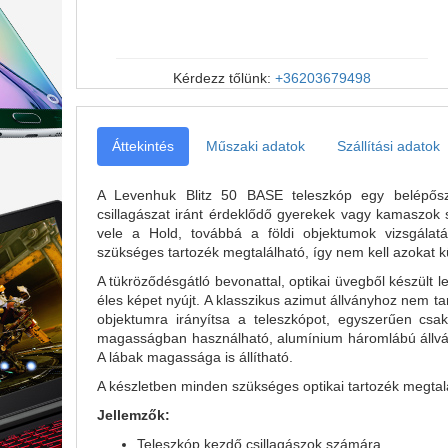
Kérdezz tőlünk:
+36203679498
Áttekintés
Műszaki adatok
Szállítási adatok
A Levenhuk Blitz 50 BASE teleszkóp egy belépőszin
csillagászat iránt érdeklődő gyerekek vagy kamaszo
vele a Hold, továbbá a földi objektumok vizsgálatá
szükséges tartozék megtalálható, így nem kell azokat 
A tükröződésgátló bevonattal, optikai üvegből készült 
éles képet nyújt. A klasszikus azimut állványhoz nem tar
objektumra irányítsa a teleszkópot, egyszerűen csak 
magasságban használható, alumínium háromlábú állvány
A lábak magassága is állítható.
A készletben minden szükséges optikai tartozék megtalá
Jellemzők:
Teleszkóp kezdő csillagászok számára