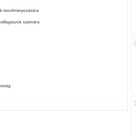
mok tanulmányozására
csillagászok számára
tosság