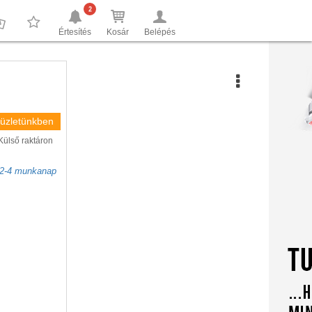
2
Értesítés
Kosár
Belépés
0
0
 üzletünkben
Külső raktáron
2-4 munkanap