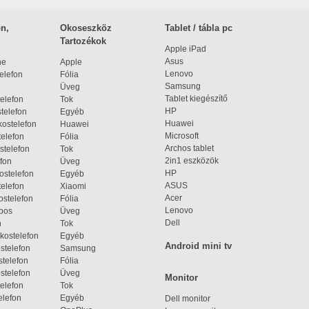
n,
Okoseszköz
Tablet / tábla pc
Tartozékok
Apple iPad
Asus
ne
Apple
Lenovo
elefon
Fólia
Samsung
Üveg
Tablet kiegészítő
elefon
Tok
HP
telefon
Egyéb
Huawei
ostelefon
Huawei
Microsoft
elefon
Fólia
Archos tablet
stelefon
Tok
2in1 eszközök
fon
Üveg
HP
ostelefon
Egyéb
ASUS
elefon
Xiaomi
Acer
ostelefon
Fólia
Lenovo
bos
Üveg
Dell
n
Tok
kostelefon
Egyéb
Android mini tv
stelefon
Samsung
telefon
Fólia
stelefon
Üveg
Monitor
elefon
Tok
elefon
Egyéb
Dell monitor