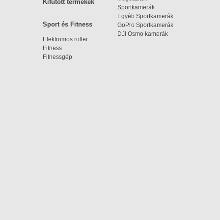
Kifutott termékek
Sportkamerák
Egyéb Sportkamerák
Sport és Fitness
GoPro Sportkamerák
DJI Osmo kamerák
Elektromos roller
Fitness
Fitnessgép