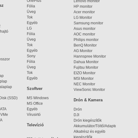
OnePlus
Lenovo monitor
sz
Fólia
HP monitor
Üveg
Acer monitor
Tok
LG Monitor
Egyéb
Samsung monitor
z
LG
Asus monitor
hajtó
Fólia
AOC monitor
Üveg
Philips monitor
Tok
BenQ Monitor
Egyéb
AG Monitor
Sony
Hannspree Monitor
esszor
Fólia
Dahua Monitor
Üveg
Fujitsu Monitor
Tok
EIZO Monitor
lap
Egyéb
MSI Monitor
aplap
NEC Monitor
alaplap
Szoftver
ViewSonic Monitor
 Disk (SSD)
MS Windows
Drón & Kamera
MS Office
SATA
Egyéb
Drón
 NVMe
Vírusirtó
DJI
TA
Drón kiegészítők
Televízió
Akkumulátor/Töltő/Adapter
Alkatrész és egyéb
kiegészítők