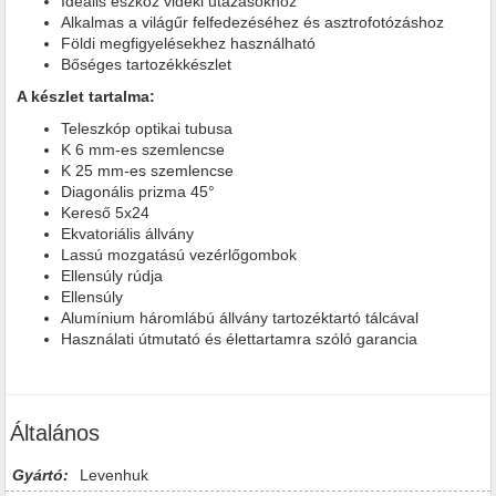
Ideális eszköz vidéki utazásokhoz
Alkalmas a világűr felfedezéséhez és asztrofotózáshoz
Földi megfigyelésekhez használható
Bőséges tartozékkészlet
A készlet tartalma:
Teleszkóp optikai tubusa
K 6 mm-es szemlencse
K 25 mm-es szemlencse
Diagonális prizma 45°
Kereső 5x24
Ekvatoriális állvány
Lassú mozgatású vezérlőgombok
Ellensúly rúdja
Ellensúly
Alumínium háromlábú állvány tartozéktartó tálcával
Használati útmutató és élettartamra szóló garancia
Általános
Gyártó:
Levenhuk