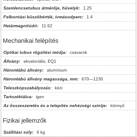
Szemlencsetubus átmérője, hüvelyk:
1,25
Felbontási küszöbérték, ívmásodperc:
1.4
Határmagnitúdó:
11.62
Mechanikai felépítés
Optikai tubus rögzítési módja:
csavarok
Állvány:
ekvatoriális, EQ1
Háromlábú állvány:
alumínium
Háromlábú állvány magassága, mm:
670—1230
Teleszkópszabályozás:
kézi
Tartozéktálca:
igen
Az összeszerelés és a telepítés nehézségi szintje:
könnyű
Fizikai jellemzők
Szállítási súly:
6 kg