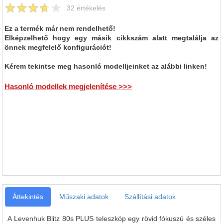
32
értékelés
Ez a termék már nem rendelhető!
Elképzelhető hogy egy másik cikkszám alatt megtalálja az
önnek megfelelő konfigurációt!
Kérem tekintse meg hasonló modelljeinket az alábbi linken!
Hasonló modellek megjelenítése >>>
Áttekintés
Műszaki adatok
Szállítási adatok
A Levenhuk Blitz 80s PLUS teleszkóp egy rövid fókuszú és széles