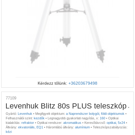
Kérdezz tőlünk:
+36203679498
77109
Levenhuk Blitz 80s PLUS teleszkóp
•
Gyártó:
Levenhuk
•
Megfigyelt objektum:
a Naprendszer bolygói, földi objektumok
•
Felhasználói szint:
kezdők
•
Legnagyobb gyakorlati nagyítás, x:
160
•
Optikai
kialakítás:
refraktor
•
Optikai rendszer:
akromatikus
•
Keresőtávcső:
optikai, 5x24
•
Állvány:
ekvatoriális, EQ1
•
Háromlábú állvány:
alumínium
•
Teleszkópszabályozás:
kézi