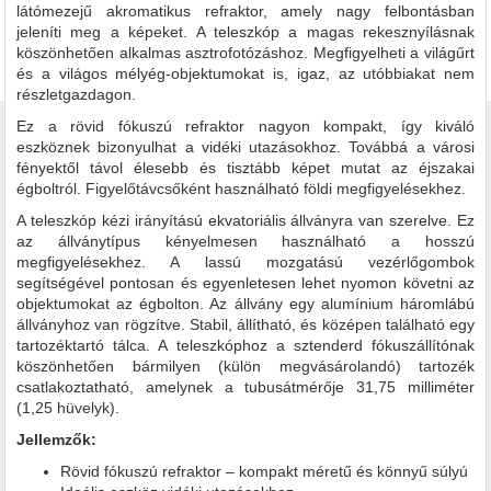
látómezejű akromatikus refraktor, amely nagy felbontásban
jeleníti meg a képeket. A teleszkóp a magas rekesznyílásnak
köszönhetően alkalmas asztrofotózáshoz. Megfigyelheti a világűrt
és a világos mélyég-objektumokat is, igaz, az utóbbiakat nem
részletgazdagon.
Ez a rövid fókuszú refraktor nagyon kompakt, így kiváló
eszköznek bizonyulhat a vidéki utazásokhoz. Továbbá a városi
fényektől távol élesebb és tisztább képet mutat az éjszakai
égboltról. Figyelőtávcsőként használható földi megfigyelésekhez.
A teleszkóp kézi irányítású ekvatoriális állványra van szerelve. Ez
az állványtípus kényelmesen használható a hosszú
megfigyelésekhez. A lassú mozgatású vezérlőgombok
segítségével pontosan és egyenletesen lehet nyomon követni az
objektumokat az égbolton. Az állvány egy alumínium háromlábú
állványhoz van rögzítve. Stabil, állítható, és középen található egy
tartozéktartó tálca. A teleszkóphoz a sztenderd fókuszállítónak
köszönhetően bármilyen (külön megvásárolandó) tartozék
csatlakoztatható, amelynek a tubusátmérője 31,75 milliméter
(1,25 hüvelyk).
Jellemzők:
Rövid fókuszú refraktor – kompakt méretű és könnyű súlyú