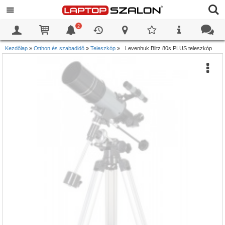
2
0
0
Kezdőlap
»
Otthon és szabadidő
»
Teleszkóp
»
Levenhuk Blitz 80s PLUS teleszkóp