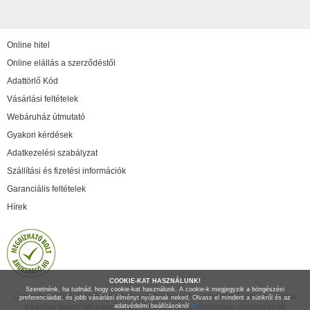
Online hitel
Online elállás a szerződéstől
Adattörlő Kód
Vásárlási feltételek
Webáruház útmutató
Gyakori kérdések
Adatkezelési szabályzat
Szállítási és fizetési információk
Garanciális feltételek
Hírek
COOKIE-KAT HASZNÁLUNK!
Szeretnénk, ha tudnád, hogy cookie-kat használunk. A cookie-k megjegyzik a böngészési
Copyright © 2026 IT Shop Kft. Minden jog fenntartva! A weboldalon feltüntetett adatok
preferenciáidat, és jobb vásárlási élményt nyújtanak neked. Olvass el mindent a sütikről és az
kizárólag tájékoztató jellegűek, nem minősülnek ajánlattételnek. A termékeknél
adatvédelmi beállításokról
itt