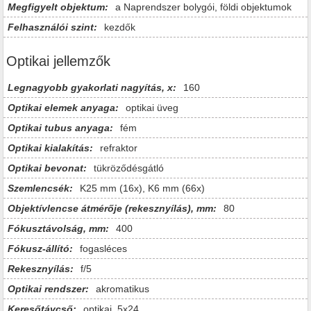
Megfigyelt objektum:
a Naprendszer bolygói, földi objektumok
Felhasználói szint:
kezdők
Optikai jellemzők
Legnagyobb gyakorlati nagyítás, x:
160
Optikai elemek anyaga:
optikai üveg
Optikai tubus anyaga:
fém
Optikai kialakítás:
refraktor
Optikai bevonat:
tükröződésgátló
Szemlencsék:
K25 mm (16x), K6 mm (66х)
Objektívlencse átmérője (rekesznyílás), mm:
80
Fókusztávolság, mm:
400
Fókusz-állító:
fogasléces
Rekesznyílás:
f/5
Optikai rendszer:
akromatikus
Keresőtávcső:
optikai, 5x24