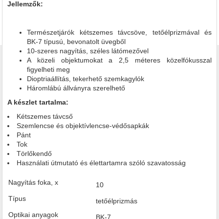
Jellemzők:
Természetjárók kétszemes távcsöve, tetőélprizmával és
BK-7 típusú, bevonatolt üvegből
10-szeres nagyítás, széles látómezővel
A közeli objektumokat a 2,5 méteres közelfókusszal
figyelheti meg
Dioptriaállítás, tekerhető szemkagylók
Háromlábú állványra szerelhető
A készlet tartalma:
Kétszemes távcső
Szemlencse és objektívlencse-védősapkák
Pánt
Tok
Törlőkendő
Használati útmutató és élettartamra szóló szavatosság
Nagyítás foka, x
10
Típus
tetőélprizmás
Optikai anyagok
BK-7