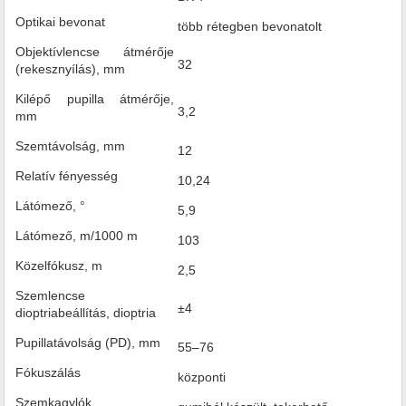
Optikai bevonat
több rétegben bevonatolt
Objektívlencse átmérője
32
(rekesznyílás), mm
Kilépő pupilla átmérője,
3,2
mm
Szemtávolság, mm
12
Relatív fényesség
10,24
Látómező, °
5,9
Látómező, m/1000 m
103
Közelfókusz, m
2,5
Szemlencse
±4
dioptriabeállítás, dioptria
Pupillatávolság (PD), mm
55–76
Fókuszálás
központi
Szemkagylók