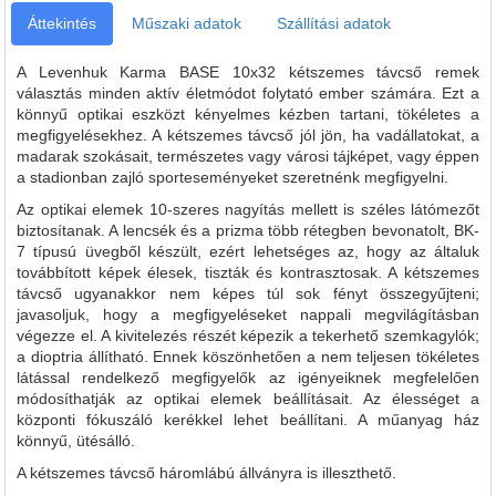
Áttekintés
Műszaki adatok
Szállítási adatok
A Levenhuk Karma BASE 10x32 kétszemes távcső remek
választás minden aktív életmódot folytató ember számára. Ezt a
könnyű optikai eszközt kényelmes kézben tartani, tökéletes a
megfigyelésekhez. A kétszemes távcső jól jön, ha vadállatokat, a
madarak szokásait, természetes vagy városi tájképet, vagy éppen
a stadionban zajló sporteseményeket szeretnénk megfigyelni.
Az optikai elemek 10-szeres nagyítás mellett is széles látómezőt
biztosítanak. A lencsék és a prizma több rétegben bevonatolt, BK-
7 típusú üvegből készült, ezért lehetséges az, hogy az általuk
továbbított képek élesek, tiszták és kontrasztosak. A kétszemes
távcső ugyanakkor nem képes túl sok fényt összegyűjteni;
javasoljuk, hogy a megfigyeléseket nappali megvilágításban
végezze el. A kivitelezés részét képezik a tekerhető szemkagylók;
a dioptria állítható. Ennek köszönhetően a nem teljesen tökéletes
látással rendelkező megfigyelők az igényeiknek megfelelően
módosíthatják az optikai elemek beállításait. Az élességet a
központi fókuszáló kerékkel lehet beállítani. A műanyag ház
könnyű, ütésálló.
A kétszemes távcső háromlábú állványra is illeszthető.