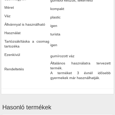
gumiból készült, tekerhető
Méret
kompakt
Váz
plastic
Állvánnyal is használható
igen
Használat
turista
Tartózsák/táska a csomag
igen
tartozéka
Ezenkívül
gumírozott váz
Általános használatra tervezett
termék.
Rendeltetés
A terméket 3 évnél idősebb
gyermekek már használhatják.
Hasonló termékek