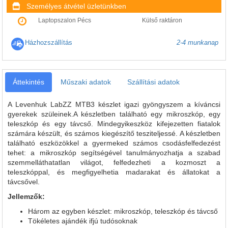
Személyes átvétel üzletünkben
Laptopszalon Pécs
Külső raktáron
Házhozszállítás
2-4 munkanap
Áttekintés
Műszaki adatok
Szállítási adatok
A Levenhuk LabZZ MTВ3 készlet igazi gyöngyszem a kíváncsi
gyerekek szüleinek.A készletben található egy mikroszkóp, egy
teleszkóp és egy távcső. Mindegyikeszköz kifejezetten fiatalok
számára készült, és számos kiegészítő tesziteljessé. A készletben
található eszközökkel a gyermeked számos csodásfelfedezést
tehet: a mikroszkóp segítségével tanulmányozhatja a szabad
szemmelláthatatlan világot, felfedezheti a kozmoszt a
teleszkóppal, és megfigyelhetia madarakat és állatokat a
távcsővel.
Jellemzők:
Három az egyben készlet: mikroszkóp, teleszkóp és távcső
Tökéletes ajándék ifjú tudósoknak