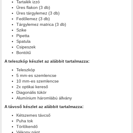
Tartalék izzó
Üres flakon (3 db)
Üres tárgylemez (3 db)
Fedőlemez (3 db)
Tárgylemez matrica (3 db)
Szike
Pipetta
Spatula
Csipeszek
Bontótű
A teleszkóp készlet az alábbit tartalmazza:
Teleszkóp
5 mm-es szemlencse
10 mm-es szemlencse
2x optikai kereső
Diagonális tükör
Alumínium háromlábú állvány
A távcső készlet az alábbit tartalmazza:
Kétszemes távcső
Puha tok
Törlőkendő
Vékony pánt