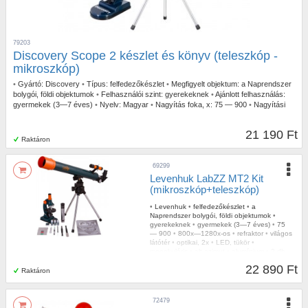
79203
Discovery Scope 2 készlet és könyv (teleszkóp -
mikroszkóp)
•
Gyártó:
Discovery
•
Típus:
felfedezőkészlet
•
Megfigyelt objektum:
a Naprendszer
bolygói, földi objektumok
•
Felhasználói szint:
gyerekeknek
•
Ajánlott felhasználás:
gyermekek (3—7 éves)
•
Nyelv:
Magyar
•
Nagyítás foka, x:
75 — 900
•
Nagyítási
tartomány:
800x—1280x-os
•
Legnagyobb gyakorlati nagyítás, x:
100
•
Optikai
kialakítás:
refraktor
•
Vizsgálati módszer:
világos látótér
•
Keresőtávcső:
optikai, 2x
•
21 190 Ft
Megvilágítás:
LED, tükör
•
Mikroszkóp fejrész típusa:
monokuláris
•
Állvány:
alt-
Raktáron
azimut
•
Háromlábú állvány:
alumínium
•
Teleszkópszabályozás:
kézi
69299
Levenhuk LabZZ MT2 Kit
(mikroszkóp+teleszkóp)
•
Levenhuk
•
felfedezőkészlet
•
a
Naprendszer bolygói, földi objektumok
•
gyerekeknek
•
gyermekek (3—7 éves)
•
75
— 900
•
800x—1280x-os
•
refraktor
•
világos
látótér
•
optikai, 2x
•
LED, tükör
•
monokuláris
•
alt-azimut
•
alumínium
•
2 db
AA elem (a készlet nem tartalmazza)
22 890 Ft
Raktáron
72479