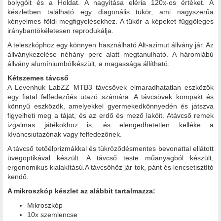
bolygóit és a Holdat. A nagyítása eléria 120x-os értéket. A
készletben található egy diagonális tükör, ami nagyszerűa
kényelmes földi megfigyelésekhez. A tükör a képeket függőleges
iránybantökéletesen reprodukálja.
A teleszkóphoz egy könnyen használható Alt-azimut állvány jár. Az
állványkezelése néhány perc alatt megtanulható. A háromlábú
állvány alumíniumbólkészült, a magassága állítható.
Kétszemes távcső
A Levenhuk LabZZ MTВ3 távcsövek elmaradhatatlan eszközök
egy fiatal felfedezőés utazó számára. A távcsövek kompakt és
könnyű eszközök, amelyekkel gyermekedkönnyedén és játszva
figyelheti meg a tájat, és az erdő és mező lakóit. Atávcső remek
izgalmas játékokhoz is, és elengedhetetlen kelléke a
kíváncsiutazónak vagy felfedezőnek.
A távcső tetőélprizmákkal és tükröződésmentes bevonattal ellátott
üvegoptikával készült. A távcső teste műanyagból készült,
ergonomikus kialakítású.A távcsőhöz jár tok, pánt és lencsetisztító
kendő.
A mikroszkóp készlet az alábbit tartalmazza:
Mikroszkóp
10x szemlencse