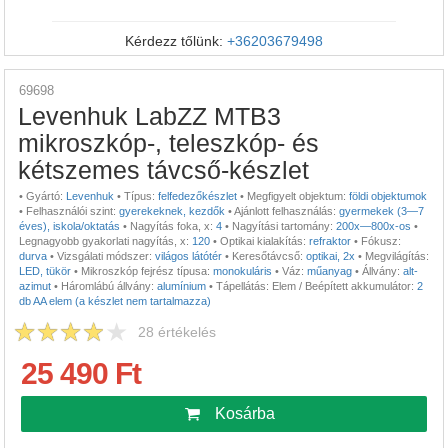
Kérdezz tőlünk:
+36203679498
69698
Levenhuk LabZZ MTB3
mikroszkóp-, teleszkóp- és
kétszemes távcső-készlet
•
Gyártó:
Levenhuk
•
Típus:
felfedezőkészlet
•
Megfigyelt objektum:
földi objektumok
•
Felhasználói szint:
gyerekeknek, kezdők
•
Ajánlott felhasználás:
gyermekek (3—7
éves), iskola/oktatás
•
Nagyítás foka, x:
4
•
Nagyítási tartomány:
200x—800x-os
•
Legnagyobb gyakorlati nagyítás, x:
120
•
Optikai kialakítás:
refraktor
•
Fókusz:
durva
•
Vizsgálati módszer:
világos látótér
•
Keresőtávcső:
optikai, 2x
•
Megvilágítás:
LED, tükör
•
Mikroszkóp fejrész típusa:
monokuláris
•
Váz:
műanyag
•
Állvány:
alt-
azimut
•
Háromlábú állvány:
alumínium
•
Tápellátás: Elem / Beépített akkumulátor:
2
db AA elem (a készlet nem tartalmazza)
28
értékelés
25 490 Ft
Kosárba