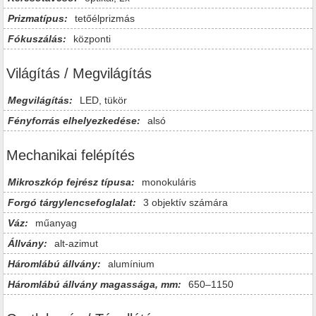
Prizmatípus:
tetőélprizmás
Fókuszálás:
központi
Világítás / Megvilágítás
Megvilágítás:
LED, tükör
Fényforrás elhelyezkedése:
alsó
Mechanikai felépítés
Mikroszkóp fejrész típusa:
monokuláris
Forgó tárgylencsefoglalat:
3 objektív számára
Váz:
műanyag
Állvány:
alt-azimut
Háromlábú állvány:
alumínium
Háromlábú állvány magassága, mm:
650–1150