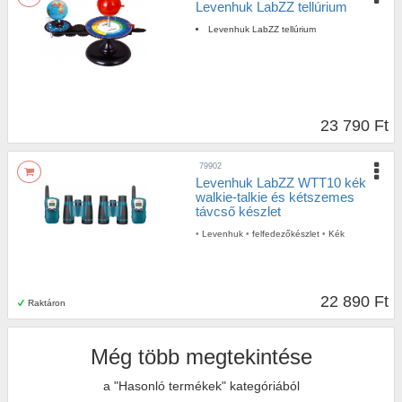
Levenhuk LabZZ tellúrium
Levenhuk LabZZ tellúrium
23 790 Ft
79902
Levenhuk LabZZ WTT10 kék
walkie-talkie és kétszemes
távcső készlet
•
Levenhuk
•
felfedezőkészlet
•
Kék
22 890 Ft
Raktáron
Még több megtekintése
a "Hasonló termékek" kategóriából