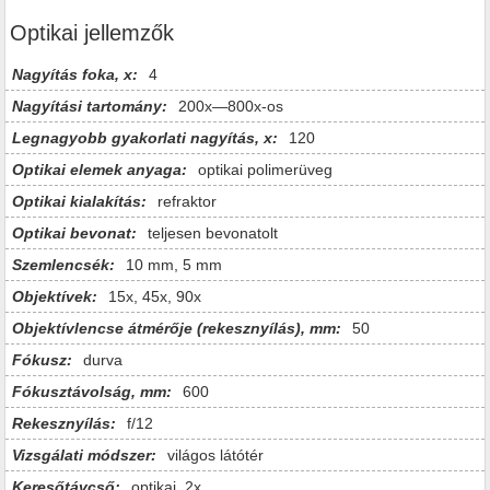
Optikai jellemzők
Nagyítás foka, x:
4
Nagyítási tartomány:
200x—800x-os
Legnagyobb gyakorlati nagyítás, x:
120
Optikai elemek anyaga:
optikai polimerüveg
Optikai kialakítás:
refraktor
Optikai bevonat:
teljesen bevonatolt
Szemlencsék:
10 mm, 5 mm
Objektívek:
15x, 45x, 90x
Objektívlencse átmérője (rekesznyílás), mm:
50
Fókusz:
durva
Fókusztávolság, mm:
600
Rekesznyílás:
f/12
Vizsgálati módszer:
világos látótér
Keresőtávcső:
optikai, 2x