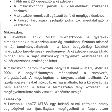
Több mint 20 kiegészítő a készletben
A mikroszkóphoz járnak a kísérletekhez szükséges
eszközök
A teleszkóp remek csillagászati és földi megfigyelésekhez
A távcső tárolására szolgáló puha tok megtalálható a
készletben
Mikroszkóp
A Levenhuk LabZZ MTВ3 mikroszkóppal a gyerekek
elmerülhetnek a mikroszkopikusvilág csodáiban. Számos átlátszó
mintát tanulmányozhatnak – a kész ésegyénileg készített
mikroszkóp tárgylemezek segítségével. A készletbenmegtalálható
minden, ami a saját mikroszkóp tárgylemez készítéséhez és
akísérletezéshez szükséges lehet.
A mikroszkóp három fokozatú nagyítást kínál – 150x, 450x és
900x. A nagyításkönnyen módosítható a revolverfej
elforgatásával. A megvilágítás a tárgyasztalalatt található. Az
izzólámpa elemekkel működik, és használható, ha a külsővilágítás
nem elegendő. A tükör a természetes fény közvetlenül a
megfigyeltterületre való visszatükrözésére szolgál.
Teleszkóp
A Levenhuk LabZZ MTВ3 egy belépő szintű refraktor, amely
segítségével az ifjúcsillagász megfigyelheti a Naprendszer