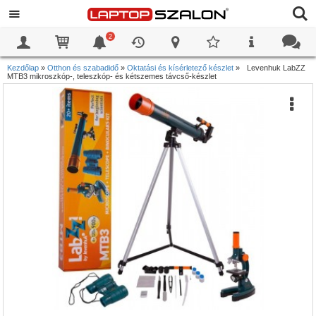
2
0
0
Kezdőlap
»
Otthon és szabadidő
»
Oktatási és kísérletező készlet
»
Levenhuk LabZZ
MTB3 mikroszkóp-, teleszkóp- és kétszemes távcső-készlet