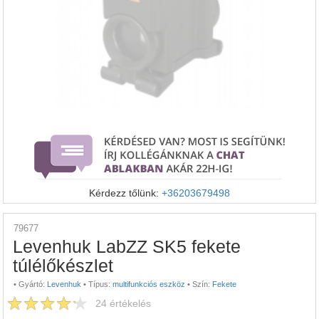
Kérdezz tőlünk:
+36203679498
79677
Levenhuk LabZZ SK5 fekete
túlélőkészlet
•
Gyártó:
Levenhuk
•
Típus:
multifunkciós eszköz
•
Szín:
Fekete
24
értékelés