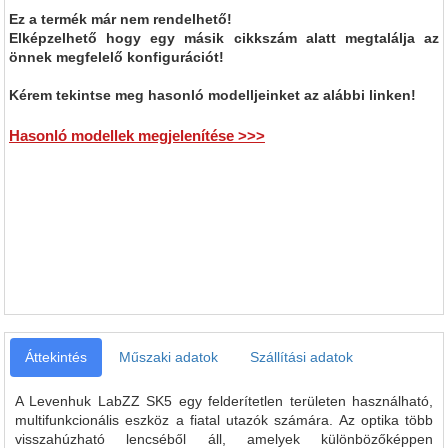
Ez a termék már nem rendelhető!
Elképzelhető hogy egy másik cikkszám alatt megtalálja az
önnek megfelelő konfigurációt!
Kérem tekintse meg hasonló modelljeinket az alábbi linken!
Hasonló modellek megjelenítése >>>
Áttekintés
Műszaki adatok
Szállítási adatok
A Levenhuk LabZZ SK5 egy felderítetlen területen használható,
multifunkcionális eszköz a fiatal utazók számára. Az optika több
visszahúzható lencséből áll, amelyek különbözőképpen