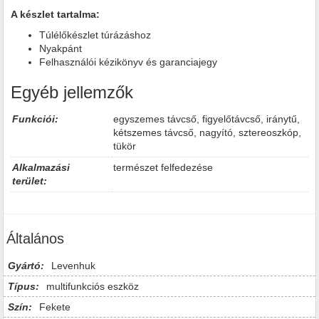
A készlet tartalma:
Túlélőkészlet túrázáshoz
Nyakpánt
Felhasználói kézikönyv és garanciajegy
Egyéb jellemzők
Funkciói:
egyszemes távcső, figyelőtávcső, iránytű,
kétszemes távcső, nagyító, sztereoszkóp,
tükör
Alkalmazási
természet felfedezése
terület:
Általános
Gyártó:
Levenhuk
Típus:
multifunkciós eszköz
Szín:
Fekete