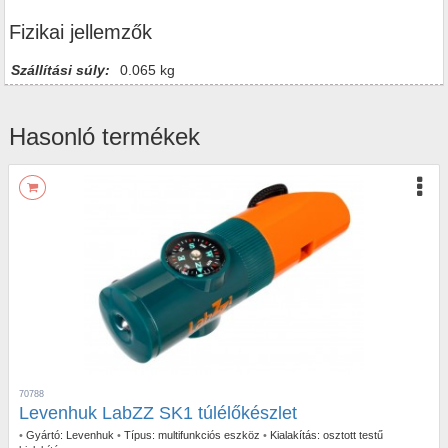
Fizikai jellemzők
Szállítási súly:
0.065 kg
Hasonló termékek
70788
Levenhuk LabZZ SK1 túlélőkészlet
•
Gyártó:
Levenhuk
•
Típus:
multifunkciós eszköz
•
Kialakítás:
osztott testű