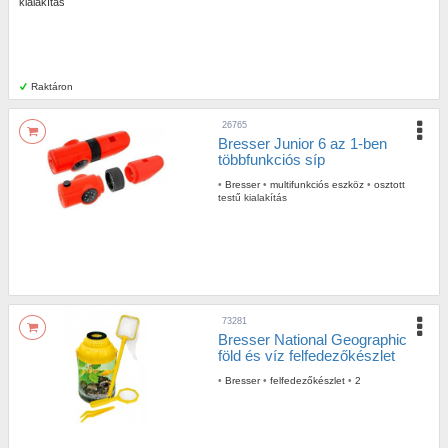
kialakítás
Raktáron
26765
Bresser Junior 6 az 1-ben
többfunkciós síp
•
Bresser
•
multifunkciós eszköz
•
osztott
testű kialakítás
73281
Bresser National Geographic
föld és víz felfedezőkészlet
•
Bresser
•
felfedezőkészlet
•
2