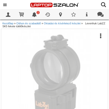
2
0
0
Kezdőlap
»
Otthon és szabadidő
»
Oktatási és kísérletező készlet
»
Levenhuk LabZZ
SK5 fekete túlélőkészlet