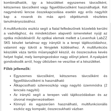
kombinálhatók, így a készüléket egyszemes távcsőként,
kétszemes távcsőként vagy figyelőtávcsőként használhatjuk. Két
nagyméretű lencse összekapcsolása esetén egy erős nagyítót
kap a rovarok és más apró objektumok részletes
tanulmányozásához.
A multifunkciós eszköz segít a fiatal felfedezőnek közelebb kerülni
a vadvilághoz, és mindeközben alapvető ismereteket nyújt az
optika működéséről. Az optikai elemek mellett a Levenhuk LabZZ
SK5 készlet tartalmaz egy iránytűt is a terepi tájékozódáshoz,
valamint egy tükröt a fényjelek küldéséhez. A multifunkciós
készülék váza tartós műanyagból készül, és összecsukva kevés
helyet foglal, mely kempingezéskor nagy előnyt jelent. A nyakpánt
gondoskodik arról, hogy útközben ne veszítse el a készüléket.
Főbb jellemzők:
Egyszemes távcsőként, kétszemes távcsőként és
figyelőtávcsőként is használható
Átkapcsolható sztereoszkóp vagy nagyító üzemmódra (2
lencsés nagyító)
Az iránytű segít a terepen való tájékozódásban és az
útvonal megtervezésében
Könnyű és egyszerűen használható, multifunkcionális
eszköz egy kompakt, összecsukható vázban