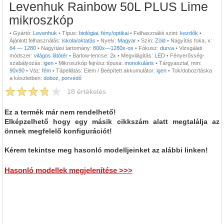
Levenhuk Rainbow 50L PLUS Lime
mikroszkóp
•
Gyártó:
Levenhuk
•
Típus:
biológiai, fény/optikai
•
Felhasználói szint:
kezdők
•
Ajánlott felhasználás:
iskola/oktatás
•
Nyelv:
Magyar
•
Szín:
Zöld
•
Nagyítás foka, x:
64 — 1280
•
Nagyítási tartomány:
800x—1280x-os
•
Fókusz:
durva
•
Vizsgálati
módszer:
világos látótér
•
Barlow-lencse:
2x
•
Megvilágítás:
LED
•
Fényerősség-
szabályozás:
igen
•
Mikroszkóp fejrész típusa:
monokuláris
•
Tárgyasztal, mm:
90x90
•
Váz:
fém
•
Tápellátás: Elem / Beépített akkumulátor:
igen
•
Tok/doboz/táska
a készletben:
doboz, porvédő
18
értékelés
Ez a termék már nem rendelhető!
Elképzelhető hogy egy másik cikkszám alatt megtalálja az
önnek megfelelő konfigurációt!
Kérem tekintse meg hasonló modelljeinket az alábbi linken!
Hasonló modellek megjelenítése >>>