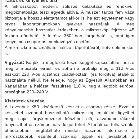
Tartós és kényelmes test
A mikroszkópot modern, stílusos kialakítása és rendkívüli
megbízhatósága teszi egyedülállóvá. A műszer tartós fém váza
biztosítja a hosszú élettartamot akkor is, ha azt egyetemen vagy
orvosi laboratóriumokban gyakran használják. A még
kényelmesebb használat érdekében a mikroszkóp fejrésze 45
fokban dönthető. A fejrész 360°-ban forgatható is, ami igen
kényelmes csoportos munkavégzés esetén.
A mikroszkóp használható hálózati tápellátásról, illetve elemekkel
is.
Vigyázat:
Kérjük, a megfelelő feszültséggel kapcsolatban nézze
meg a műszaki leírást, és soha ne próbálja meg a 110 V-os
eszközt 220 V-os aljzathoz csatlakoztatni (és fordítva) átalakító
használata nélkül. Ne feledje, hogy az Egyesült Államokban és
Kanadában a hálózati feszültség 110 V, míg a legtöbb európai
országban 220–240 V.
Kísérletek végzése
A Levenhuk K50 kísérletező készlet a csomag része. Ezzel a
készlettel azonnal használható mikroszkóp mintákat figyelhet
meg, saját tárgylemezeket készíthet elő, akváriumi rákokat
tenyészthet és számos más dolgot tehet. A tartalmas felhasználói
útmutatóban megtalálható minden hasznos információ a
mikroszkópról, ezenfelül szakmai tippek és javaslatok a