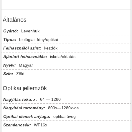
Általános
Gyártó:
Levenhuk
Típus:
biológiai, fény/optikai
Felhasználói szint:
kezdők
Ajánlott felhasználás:
iskola/oktatás
Nyelv:
Magyar
Szín:
Zöld
Optikai jellemzők
Nagyítás foka, x:
64 — 1280
Nagyítási tartomány:
800x—1280x-os
Optikai elemek anyaga:
optikai üveg
Szemlencsék:
WF16x