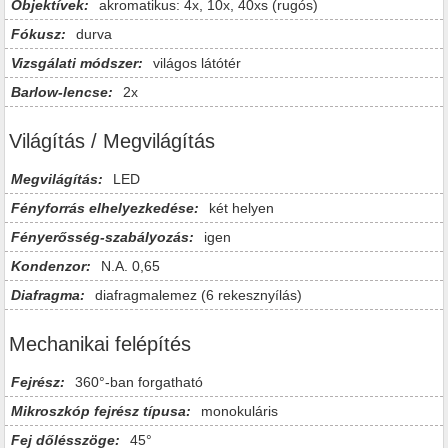
Objektívek:
akromatikus: 4x, 10x, 40xs (rugós)
Fókusz:
durva
Vizsgálati módszer:
világos látótér
Barlow-lencse:
2x
Világítás / Megvilágítás
Megvilágítás:
LED
Fényforrás elhelyezkedése:
két helyen
Fényerősség-szabályozás:
igen
Kondenzor:
N.A. 0,65
Diafragma:
diafragmalemez (6 rekesznyílás)
Mechanikai felépítés
Fejrész:
360°-ban forgatható
Mikroszkóp fejrész típusa:
monokuláris
Fej dőlésszöge:
45°