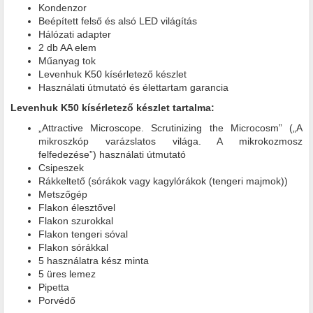
Kondenzor
Beépített felső és alsó LED világítás
Hálózati adapter
2 db AA elem
Műanyag tok
Levenhuk K50 kísérletező készlet
Használati útmutató és élettartam garancia
Levenhuk K50 kísérletező készlet tartalma:
„Attractive Microscope. Scrutinizing the Microcosm” („A
mikroszkóp varázslatos világa. A mikrokozmosz
felfedezése”) használati útmutató
Csipeszek
Rákkeltető (sórákok vagy kagylórákok (tengeri majmok))
Metszőgép
Flakon élesztővel
Flakon szurokkal
Flakon tengeri sóval
Flakon sórákkal
5 használatra kész minta
5 üres lemez
Pipetta
Porvédő