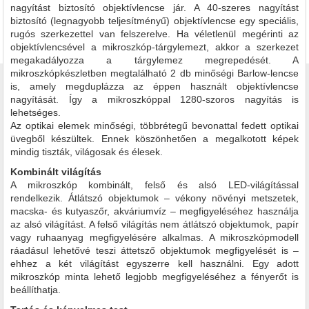
nagyítást biztosító objektívlencse jár. A 40-szeres nagyítást
biztosító (legnagyobb teljesítményű) objektívlencse egy speciális,
rugós szerkezettel van felszerelve. Ha véletlenül megérinti az
objektívlencsével a mikroszkóp-tárgylemezt, akkor a szerkezet
megakadályozza a tárgylemez megrepedését. A
mikroszkópkészletben megtalálható 2 db minőségi Barlow-lencse
is, amely megduplázza az éppen használt objektívlencse
nagyítását. Így a mikroszkóppal 1280-szoros nagyítás is
lehetséges.
Az optikai elemek minőségi, többrétegű bevonattal fedett optikai
üvegből készültek. Ennek köszönhetően a megalkotott képek
mindig tiszták, világosak és élesek.
Kombinált világítás
A mikroszkóp kombinált, felső és alsó LED-világítással
rendelkezik. Átlátszó objektumok – vékony növényi metszetek,
macska- és kutyaszőr, akváriumvíz – megfigyeléséhez használja
az alsó világítást. A felső világítás nem átlátszó objektumok, papír
vagy ruhaanyag megfigyelésére alkalmas. A mikroszkópmodell
ráadásul lehetővé teszi áttetsző objektumok megfigyelését is –
ehhez a két világítást egyszerre kell használni. Egy adott
mikroszkóp minta lehető legjobb megfigyeléséhez a fényerőt is
beállíthatja.