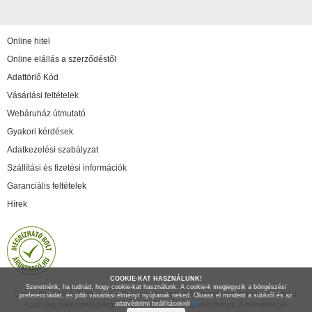
Online hitel
Online elállás a szerződéstől
Adattörlő Kód
Vásárlási feltételek
Webáruház útmutató
Gyakori kérdések
Adatkezelési szabályzat
Szállítási és fizetési információk
Garanciális feltételek
Hírek
COOKIE-KAT HASZNÁLUNK!
Szeretnénk, ha tudnád, hogy cookie-kat használunk. A cookie-k megjegyzik a böngészési
Copyright © 2026 IT Shop Kft. Minden jog fenntartva! A weboldalon feltüntetett adatok
preferenciáidat, és jobb vásárlási élményt nyújtanak neked. Olvass el mindent a sütikről és az
kizárólag tájékoztató jellegűek, nem minősülnek ajánlattételnek. A termékeknél
adatvédelmi beállításokról
itt