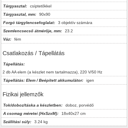
Tárgyasztal:
csíptetőkkel
Tárgyasztal, mm:
90x90
Forgó tárgylencsefoglalat:
3 objektív számára
Szemlencsecső átmérője, mm:
23.2
Váz:
fém
Csatlakozás / Tápellátás
Tápellátás:
2 db AA elem (a készlet nem tartalmazza), 220 V/50 Hz
Tápellátás: Elem / Beépített akkumulátor:
igen
Fizikai jellemzők
Tok/doboz/táska a készletben:
doboz, porvédő
A csomag méretei (HxSzxM):
18x40x27 cm
Szállítási súly:
3.24 kg