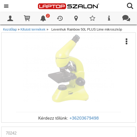
2
0
0
Kezdőlap
»
Kifutott termékek
»
Levenhuk Rainbow 50L PLUS Lime mikroszkóp
Kérdezz tőlünk:
+36203679498
70242