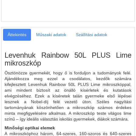
Áttekintés
Műszaki adatok
Szállítási adatok
Levenhuk Rainbow 50L PLUS Lime
mikroszkóp
Ösztönözze gyermekét, hogy ő is forduljon a tudományok felé.
Ajándékozza meg ezzel a csodálatos, kezdők számára
kifejlesztett Levenhuk Rainbow 50L PLUS Lime mikroszkóppal,
ami mindent biztosít az önálló kísérletek és kutatások
elvégzéséhez. Ezek a kíséretek talán gyermeke első lépései
lesznek a Nobel-díj felé vezető úton. Széles nagyítási
tartományának köszönhetően a mikroszkóp számos érdekes
minta megfigyelésére alkalmas. A mikroszkóp teste világos lime
színű – így ideális választás iskolás gyermekek, diákok számára.
Minőségi optikai elemek
A mikroszkóphoz három, 64-szeres, 160-szoros és 640-szeres