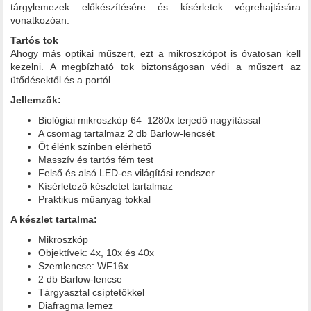
tárgylemezek előkészítésére és kísérletek végrehajtására
vonatkozóan.
Tartós tok
Ahogy más optikai műszert, ezt a mikroszkópot is óvatosan kell
kezelni. A megbízható tok biztonságosan védi a műszert az
ütődésektől és a portól.
Jellemzők:
Biológiai mikroszkóp 64–1280x terjedő nagyítással
A csomag tartalmaz 2 db Barlow-lencsét
Öt élénk színben elérhető
Masszív és tartós fém test
Felső és alsó LED-es világítási rendszer
Kísérletező készletet tartalmaz
Praktikus műanyag tokkal
A készlet tartalma:
Mikroszkóp
Objektívek: 4x, 10x és 40x
Szemlencse: WF16x
2 db Barlow-lencse
Tárgyasztal csíptetőkkel
Diafragma lemez