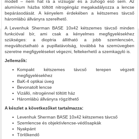
modell – nem hat rá a vízsugár és a zuhogó eső sem. Az
alumínium házba töltött nitrogéngáz megakadályozza a lencse
bepárásodását. A kényelem érdekében a kétszemes távcső
háromlábú állványra szerelhető.
A Levenhuk Sherman BASE 10x42 kétszemes távcső minden
funkcióval bír, ami csak a kényelmes megfigyelésekhez
szükséges: a dioptria állítható a jobb szemlencsén,
megváltoztatható a pupillatávolság, továbbá ha szemüvegben
szeretne megfigyeléseket végezni, feltekerhető a szemkagyló is.
Jellemzők:
Kompakt kétszemes távcső terepen végzett
megfigyelésekhez
BaK-4 optikai üveg
Bevonatolt lencse
Vízálló, nitrogénnel töltött ház
Háromlábú állványra rögzíthető
A készlet a következőket tartalmazza:
Levenhuk Sherman BASE 10x42 kétszemes távcső
Szemlencse és objektívlencse-védősapkák
Nyakpánt
Törlőkendő