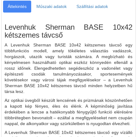
Áttekintés
Műszaki adatok
Szállítási adatok
Levenhuk Sherman BASE 10x42
kétszemes távcső
A Levenhuk Sherman BASE 10x42 kétszemes távcső egy
többfunkciós modell, amely tökéletes választás vadászok,
horgászok, utazók vagy turisták számára. A megbízható és
kényelmesen használható optikai eszköz könnyedén ellenáll a
rossz időnek. Elengedhetetlen segédeszköz a vadonélet vagy
építészeti csodák tanulmányozásakor, sportesemények
követésekor vagy városi tájak megfigyelésekor – a Levenhuk
Sherman BASE 10x42 kétszemes távcső minden helyzetben hű
társa lesz.
Az optikai üvegből készült lencsének és prizmának köszönhetően
a kapott kép fényes, éles és élénk. A képminőség javítása
érdekében a lencse a hatékonyabb fénygyűjtő funkció elérésére
többrétegben bevonatolt – ezáltal a megfigyeléseket nem csupán
nappal, de alkonyatkor vagy szürkületben is nyugodtan élvezheti.
A Levenhuk Sherman BASE 10x42 kétszemes távcső egy vízálló