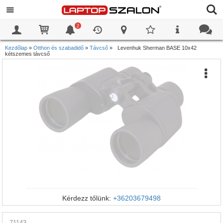
2
0
0
Kezdőlap
»
Otthon és szabadidő
»
Távcső
»
Levenhuk Sherman BASE 10x42
kétszemes távcső
Kérdezz tőlünk:
+36203679498
71143