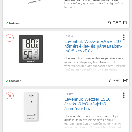
igen
•
műanyag
•
egyszínű
•
1
•
higrométer,
hőmérő
9 089 Ft
Raktáron
78883
Levenhuk Wezzer BASE L10
hőmérséklet- és páratartalom-
mérő készülék
•
Levenhuk
•
hőmérséklet- és páratartalom-
mérő
•
asztallapi, digitális, falra szerelt,
vezeték nélküli
•
otthoni használatra
•
beltéri
•
műanyag
•
egyszínű
•
1
•
higrométer,
hőmérő
•
igen
7 390 Ft
Raktáron
78880
Levenhuk Wezzer LS10
érzékelő időjárásjelző
állomásokhoz
•
Levenhuk
•
távoli érzékelő
•
asztallapi,
digitális, falra szerelt, vezeték nélküli
•
otthoni használatra
•
beltéri, kültéri
•
IP44
(védettség 1 mm-nél nagyobb objektumok
bejutása ellen), védelem a vízpermet ellen
•