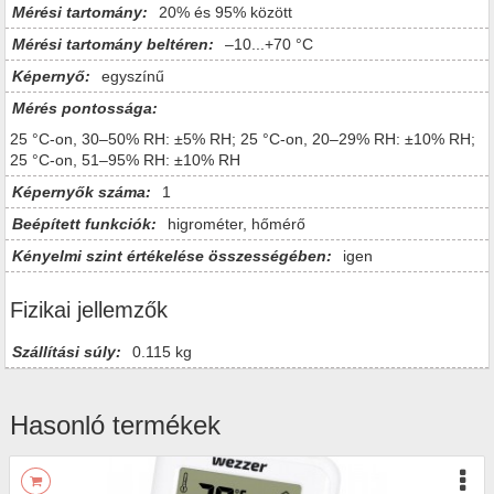
Mérési tartomány:
20% és 95% között
Mérési tartomány beltéren:
–10...+70 °C
Képernyő:
egyszínű
Mérés pontossága:
25 °C-on, 30‒50% RH: ±5% RH; 25 °C-on, 20–29% RH: ±10% RH;
25 °C-on, 51–95% RH: ±10% RH
Képernyők száma:
1
Beépített funkciók:
higrométer, hőmérő
Kényelmi szint értékelése összességében:
igen
Fizikai jellemzők
Szállítási súly:
0.115 kg
Hasonló termékek