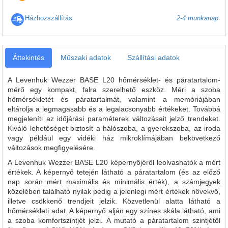
Házhozszállítás
2-4 munkanap
Áttekintés
Műszaki adatok
Szállítási adatok
A Levenhuk Wezzer BASE L20 hőmérséklet- és páratartalom-
mérő egy kompakt, falra szerelhető eszköz. Méri a szoba
hőmérsékletét és páratartalmát, valamint a memóriájában
eltárolja a legmagasabb és a legalacsonyabb értékeket. Továbbá
megjeleníti az időjárási paraméterek változásait jelző trendeket.
Kiváló lehetőséget biztosít a hálószoba, a gyerekszoba, az iroda
vagy például egy vidéki ház mikroklímájában bekövetkező
változások megfigyelésére.
A Levenhuk Wezzer BASE L20 képernyőjéről leolvashatók a mért
értékek. A képernyő tetején látható a páratartalom (és az előző
nap során mért maximális és minimális érték), a számjegyek
közelében található nyilak pedig a jelenlegi mért értékek növekvő,
illetve csökkenő trendjeit jelzik. Közvetlenül alatta látható a
hőmérsékleti adat. A képernyő alján egy színes skála látható, ami
a szoba komfortszintjét jelzi. A mutató a páratartalom szintjétől