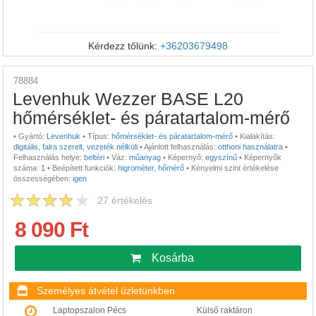
Kérdezz tőlünk:
+36203679498
78884
Levenhuk Wezzer BASE L20
hőmérséklet- és páratartalom-mérő
•
Gyártó:
Levenhuk
•
Típus:
hőmérséklet- és páratartalom-mérő
•
Kialakítás:
digitális, falra szerelt, vezeték nélküli
•
Ajánlott felhasználás:
otthoni használatra
•
Felhasználás helye:
beltéri
•
Váz:
műanyag
•
Képernyő:
egyszínű
•
Képernyők
száma:
1
•
Beépített funkciók:
higrométer, hőmérő
•
Kényelmi szint értékelése
összességében:
igen
27
értékelés
8 090 Ft
Kosárba
Személyes átvétel üzletünkben
Laptopszalon Pécs
Külső raktáron