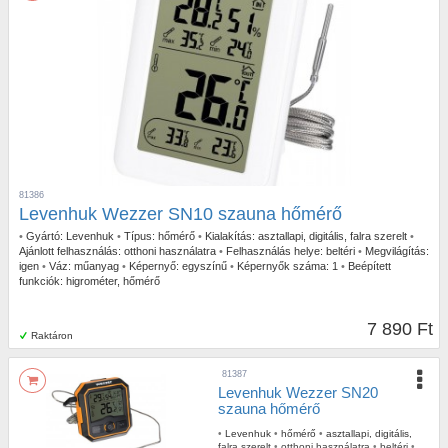
81386
Levenhuk Wezzer SN10 szauna hőmérő
•
Gyártó:
Levenhuk
•
Típus:
hőmérő
•
Kialakítás:
asztallapi, digitális, falra szerelt
•
Ajánlott felhasználás:
otthoni használatra
•
Felhasználás helye:
beltéri
•
Megvilágítás:
igen
•
Váz:
műanyag
•
Képernyő:
egyszínű
•
Képernyők száma:
1
•
Beépített
funkciók:
higrométer, hőmérő
7 890 Ft
Raktáron
81387
Levenhuk Wezzer SN20
szauna hőmérő
•
Levenhuk
•
hőmérő
•
asztallapi, digitális,
falra szerelt
•
otthoni használatra
•
beltéri
•