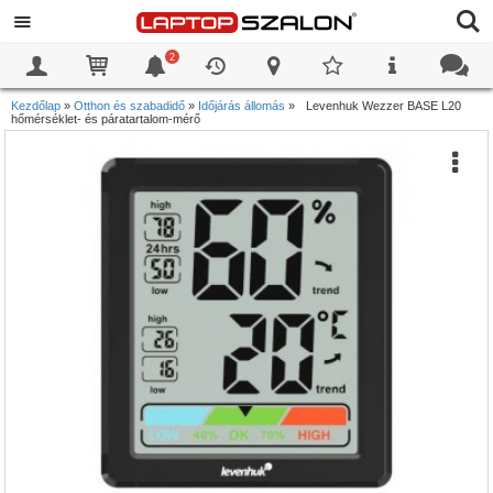
2
0
0
Kezdőlap
»
Otthon és szabadidő
»
Időjárás állomás
»
Levenhuk Wezzer BASE L20
hőmérséklet- és páratartalom-mérő