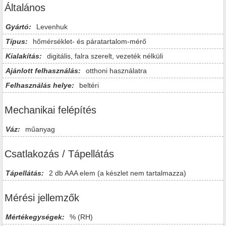
Általános
Gyártó:
Levenhuk
Típus:
hőmérséklet- és páratartalom-mérő
Kialakítás:
digitális, falra szerelt, vezeték nélküli
Ajánlott felhasználás:
otthoni használatra
Felhasználás helye:
beltéri
Mechanikai felépítés
Váz:
műanyag
Csatlakozás / Tápellátás
Tápellátás:
2 db AAA elem (a készlet nem tartalmazza)
Mérési jellemzők
Mértékegységek:
% (RH)