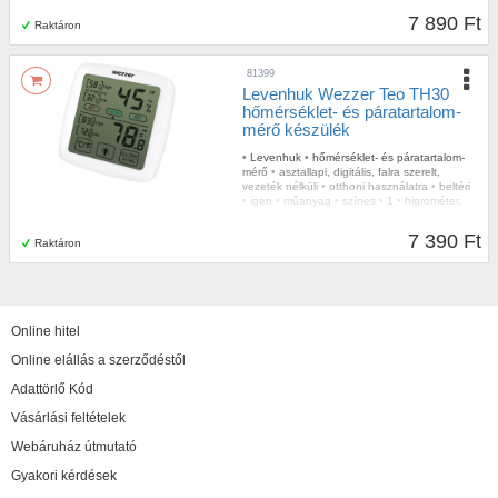
műanyag
•
433.92
•
100
•
igen
•
higrométer,
7 890 Ft
Raktáron
hőmérő
81399
Levenhuk Wezzer Teo TH30
hőmérséklet- és páratartalom-
mérő készülék
•
Levenhuk
•
hőmérséklet- és páratartalom-
mérő
•
asztallapi, digitális, falra szerelt,
vezeték nélküli
•
otthoni használatra
•
beltéri
•
igen
•
műanyag
•
színes
•
1
•
higrométer,
hőmérő
•
igen
7 390 Ft
Raktáron
Online hitel
Online elállás a szerződéstől
Adattörlő Kód
Vásárlási feltételek
Webáruház útmutató
Gyakori kérdések