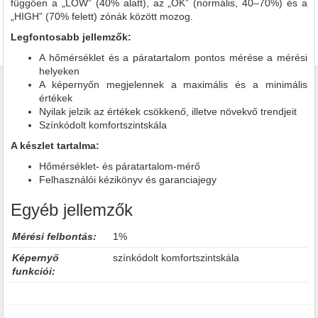
függően a „LOW” (40% alatt), az „OK” (normális, 40–70%) és a
„HIGH” (70% felett) zónák között mozog.
Legfontosabb jellemzők:
A hőmérséklet és a páratartalom pontos mérése a mérési
helyeken
A képernyőn megjelennek a maximális és a minimális
értékek
Nyilak jelzik az értékek csökkenő, illetve növekvő trendjeit
Színkódolt komfortszintskála
A készlet tartalma:
Hőmérséklet- és páratartalom-mérő
Felhasználói kézikönyv és garanciajegy
Egyéb jellemzők
Mérési felbontás:
1%
Képernyő
színkódolt komfortszintskála
funkciói: