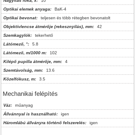
Nagyítás foka, x:
10
Optikai elemek anyaga:
BaK-4
Optikai bevonat:
teljesen és több rétegben bevonatolt
Objektívlencse átmérője (rekesznyílás), mm:
42
Szemkagylók:
tekerhető
Látómező, °:
5.8
Látómező, m/1000 m:
102
Kilépő pupilla átmérője, mm:
4
Szemtávolság, mm:
13.6
Közelfókusz, m:
3.5
Mechanikai felépítés
Váz:
műanyag
Állvánnyal is használható:
igen
Háromlábú állványra történő felszerelés:
igen