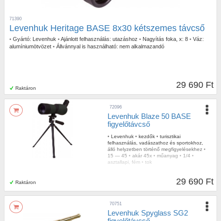
71390
Levenhuk Heritage BASE 8x30 kétszemes távcső
•
Gyártó:
Levenhuk
•
Ajánlott felhasználás:
utazáshoz
•
Nagyítás foka, x:
8
•
Váz:
alumíniumötvözet
•
Állvánnyal is használható:
nem alkalmazandó
29 690 Ft
Raktáron
72096
Levenhuk Blaze 50 BASE
figyelőtávcső
•
Levenhuk
•
kezdők
•
turisztikai
felhasználás, vadászathoz és sportokhoz,
álló helyzetben történő megfigyelésekhez
•
15 — 45
•
akár 45x
•
műanyag
•
1/4
•
asztallapi, fém
•
tok
29 690 Ft
Raktáron
70751
Levenhuk Spyglass SG2
figyelőtávcső