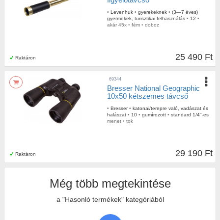
•
Levenhuk
•
gyerekeknek
•
(3—7 éves)
gyermekek, turisztikai felhasználás
•
12
•
akár 45x
•
fém
•
doboz
25 490 Ft
Raktáron
69344
Bresser National Geographic
10x50 kétszemes távcső
•
Bresser
•
katonai/terepre való, vadászat és
halászat
•
10
•
gumírozott
•
standard 1/4"-es
menet
•
tok
29 190 Ft
Raktáron
Még több megtekintése
a "Hasonló termékek" kategóriából