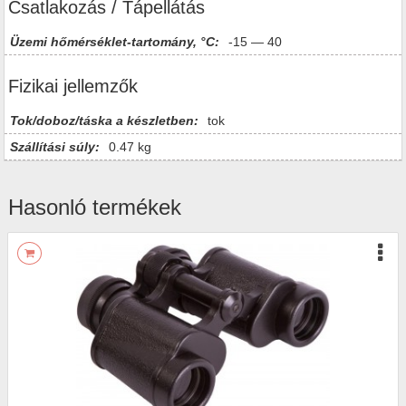
Csatlakozás / Tápellátás
Üzemi hőmérséklet-tartomány, °C:
-15 — 40
Fizikai jellemzők
Tok/doboz/táska a készletben:
tok
Szállítási súly:
0.47 kg
Hasonló termékek