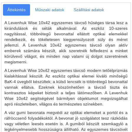
Áttekintés
Műszaki adatok
Szállítási adatok
A Levenhuk Wise 10x42 egyszemes távcső hűséges társa lesz a
kirándulások és séták alkalmával. Az eszköz 10-szeres
nagyítással, többrétegű bevonattal ellátott optikai elemekkel
rendelkezik, és tökéletesen kiegyensúlyozott súly és méret
jellemzi. A Levenhuk 10x42 egyszemes távcső olyan aktív
emberek számára készült, akik szeretnék felfedezni a minket
körülvevő világot, és minden nap valami új dolgot szeretnének
megismerni.
A Levenhuk Wise 10x42 egyszemes távcső modern tetőélprizmás
kialakítással készült. Az eszköz optikai elemei kiváló minőségű
BaK-4 üvegből készültek; a külső lencsék is többrétegű bevonattal
vannak ellátva. Ezeknek köszönhetően a távcső tiszta és
kontrasztos képeket biztosít a teljes látómezőben. A Levenhuk
Wise 10x42 segítségével bármilyen objektumot megvizsgálhat
apró részleteiben, világos és természetes színekben.
A váz gumi bevonata megvédi az optikai elemeket a portól és a
ráfröccsenő folyadékoktól. A bevonat jó szolgálatot tesz rázkódás
vagy véletlen leesés esetén is. A gumiból készült szemkagyló a
legkényelmesebb hosszúságra állítható. Az egyszemes távcsövét