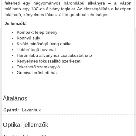
felteheti egy hagyományos háromlábú állványra – a vázon
található egy 1/4”-os állvány foglalat. Az élességállítás a középen
található, kényelmes fókusz-állító gombbal lehetséges.
Jellemzők:
Kompakt felépítmény
Könnyű súly
Kiváló minőségű üveg optika
Többrétegű bevonat
Háromlábú állványhoz csatlakoztatható
Kényelmes fókuszállító szerkezet
Tekerhető szemkagyló
Gumival erősített ház
Általános
Gyártó:
Levenhuk
Optikai jellemzők