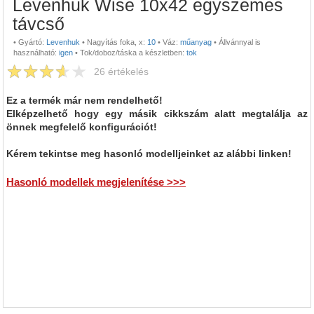
Levenhuk Wise 10x42 egyszemes
távcső
•
Gyártó:
Levenhuk
•
Nagyítás foka, x:
10
•
Váz:
műanyag
•
Állvánnyal is
használható:
igen
•
Tok/doboz/táska a készletben:
tok
26
értékelés
Ez a termék már nem rendelhető!
Elképzelhető hogy egy másik cikkszám alatt megtalálja az
önnek megfelelő konfigurációt!
Kérem tekintse meg hasonló modelljeinket az alábbi linken!
Hasonló modellek megjelenítése >>>