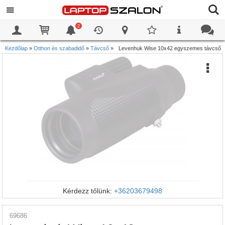
2
0
0
Kezdőlap
»
Otthon és szabadidő
»
Távcső
»
Levenhuk Wise 10x42 egyszemes távcső
Kérdezz tőlünk:
+36203679498
69686