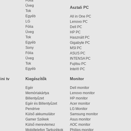
Fólia
Üveg
Asztali PC
Tok
Egyéb
All in One PC
LG
Lenovo PC
Fólia
Dell PC
Üveg
HP PC
Tok
Használt PC
Egyéb
Gigabyte PC
Sony
MSI PC
Fólia
ASUS PC
Üveg
INTENSA PC
Tok
Fujitsu PC
Egyéb
Intel® PC
ni tv
Kiegészítők
Monitor
Egér
Dell monitor
Memóriakártya
Lenovo monitor
Billentyűzet
HP monitor
Egér és Billentyűzet
Acer monitor
Pendrive
LG Monitor
Külső akkumulátor
Samsung monitor
Gamer Székek
Asus monitor
Külső merevlemez
AOC monitor
Mobiltelefon Tartozékok
Philips monitor