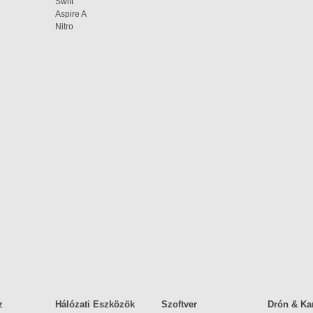
Swift
Aspire A
Nitro
z
Hálózati Eszközök
Szoftver
Drón & K