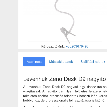
Kérdezz tőlünk:
+36203679498
Áttekintés
Műszaki adatok
Szállítási adatok
Levenhuk Zeno Desk D9 nagyító
A Levenhuk Zeno Desk D9 nagyító egy klasszikus aszta
világítással. A nagyító bármilyen felületre felszere
tökéletes eszköz precíziós feladatok hosszú időn kere
hobbidhoz, de professzionális felhasználásra is kitűnő.