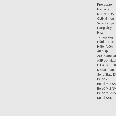
Processzor
Memória
Merevlemez
Optikai megh
Videokártya
Hangkártya
Ház
Tápegység
Hűtő - Proce
Hűtő - VGA
Alaplap
ASUS alapl
ASRock ala
GIGABYTE a
MSI alaplap
Solid State D
Belső 2,5
Belső M.2 S
Belső M.2 
Belső mSAT
Külső SSD