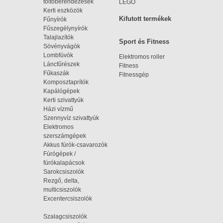
töltőberendezések
LEGO
Kerti eszközök
Kifutott termékek
Fűnyírók
Fűszegélynyírók
Talajlazítók
Sport és Fitness
Sövényvágók
Lombfúvók
Elektromos roller
Láncfűrészek
Fitness
Fűkaszák
Fitnessgép
Komposztaprítók
Kapálógépek
Kerti szivattyúk
Házi vízmű
Szennyvíz szivattyúk
Elektromos
szerszámgépek
Akkus fúrók-csavarozók
Fúrógépek /
fúrókalapácsok
Sarokcsiszolók
Rezgő, delta,
multicsiszolók
Excentercsiszolók
Szalagcsiszolók