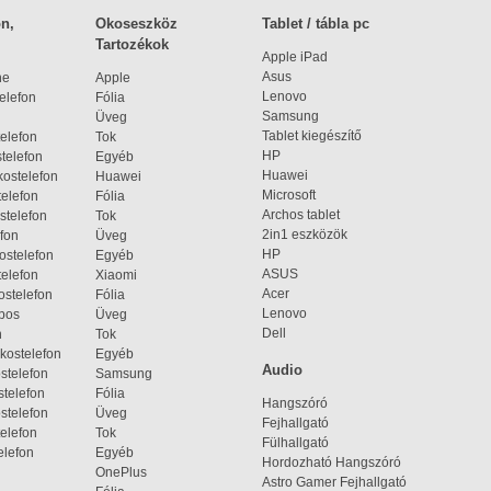
n,
Okoseszköz
Tablet / tábla pc
Tartozékok
Apple iPad
Asus
ne
Apple
Lenovo
elefon
Fólia
Samsung
Üveg
Tablet kiegészítő
elefon
Tok
HP
telefon
Egyéb
Huawei
ostelefon
Huawei
Microsoft
elefon
Fólia
Archos tablet
stelefon
Tok
2in1 eszközök
fon
Üveg
HP
ostelefon
Egyéb
ASUS
elefon
Xiaomi
Acer
ostelefon
Fólia
Lenovo
bos
Üveg
Dell
n
Tok
kostelefon
Egyéb
Audio
stelefon
Samsung
telefon
Fólia
Hangszóró
stelefon
Üveg
Fejhallgató
elefon
Tok
Fülhallgató
elefon
Egyéb
Hordozható Hangszóró
OnePlus
Astro Gamer Fejhallgató