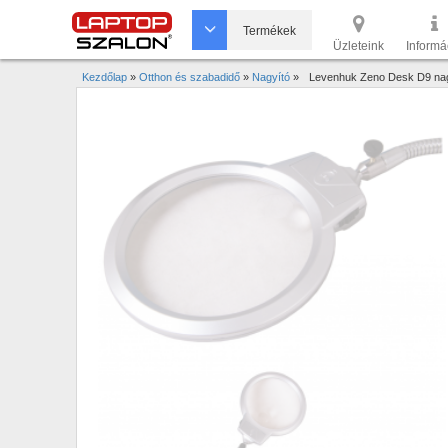
Termékek
Üzleteink
Informá
Kezdőlap
»
Otthon és szabadidő
»
Nagyító
»
Levenhuk Zeno Desk D9 nag