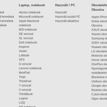
Laptop, notebook
Használt / PC
Okostelefo
Okosóra
ékek
Akciós notebook
Használt
t termékek
Microsoft notebook
Használt asztali PC
Apple iPho
t termékek
Apple Macbook
Használt alkatrész
Nokia okost
mékek
notebook
Okosóra
MSI notebook
ASUS okost
GE sorozat
Xiaomi okos
GL sorozat
Samsung ok
Dell notebook
SONY okost
Inspiron
Huawei oko
Vostro
LG okostele
Latitude
Motorola ok
XPS
Honor okost
G sorozat
OnePlus ok
Lenovo notebook
Nyomógom
IdeaPad
mobiltelefo
Yoga
Blackview o
ThinkPad
Ulefone oko
Y sorozat
Google okos
V sorozat
Realme oko
ThinkBook
Cubot okost
Legion
Oppo okost
LOQ
HP notebook