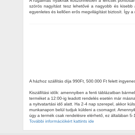
A rugalmas nyaknak köszönhetően a lencsét pontosan a 
szörös nagyítást tesz lehetővé a nagyobb és kisebb 
egyenletes és kellően erős megvilágítást biztosít. Így a
A házhoz szállítás díja 990Ft, 500.000 Ft felett ingyene
Kiszállítási idők: amennyiben a fenti táblázatban bárme
terméket a 12:00-ig leadott rendelés esetén már másnap
a nyitvatartási idő alatt. Ha 2-4 nap szerepel, akkor k
munkanapon belül tudjuk küldeni a csomagot. Amennyiben
úgy a termék csak rendelésre elérhető, ez általában 5
További információkért kattints ide