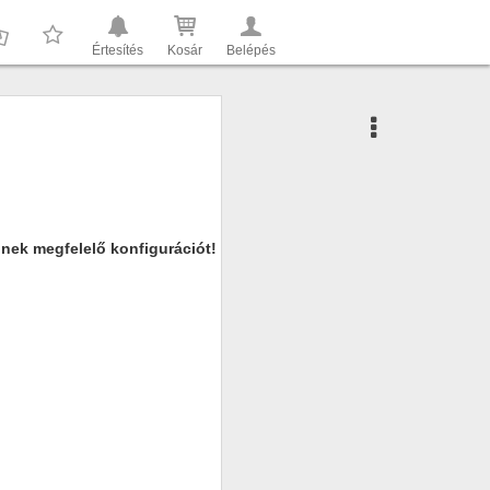
Értesítés
Kosár
Belépés
0
0
nnek megfelelő konfigurációt!