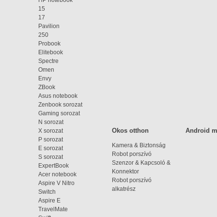
15
17
Pavilion
250
Probook
Elitebook
Spectre
Omen
Envy
ZBook
Asus notebook
Zenbook sorozat
Gaming sorozat
N sorozat
Okos otthon
Android mi
X sorozat
P sorozat
Kamera & Biztonság
E sorozat
Robot porszívó
S sorozat
Szenzor & Kapcsoló &
ExpertBook
Konnektor
Acer notebook
Robot porszívó
Aspire V Nitro
alkatrész
Switch
Aspire E
TravelMate