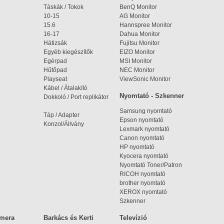
Táskák / Tokok
BenQ Monitor
10-15
AG Monitor
15.6
Hannspree Monitor
16-17
Dahua Monitor
Hátizsák
Fujitsu Monitor
Egyéb kiegészítők
EIZO Monitor
Egérpad
MSI Monitor
Hűtőpad
NEC Monitor
Playseat
ViewSonic Monitor
Kábel / Átalakító
Nyomtató - Szkenner
Dokkoló / Port replikátor
Samsung nyomtató
Táp / Adapter
Epson nyomtató
Konzol/Állvány
Lexmark nyomtató
Canon nyomtató
HP nyomtató
Kyocera nyomtató
Nyomtató Toner/Patron
RICOH nyomtató
brother nyomtató
XEROX nyomtató
Szkenner
amera
Barkács és Kerti
Televízió