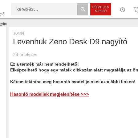
RÉSZLETES
KERESŐ
ció
yító
70444
Levenhuk Zeno Desk D9 nagyító
24
értékelés
Ez a termék már nem rendelhető!
Elképzelhető hogy egy másik cikkszám alatt megtalálja az ö
Kérem tekintse meg hasonló modelljeinket az alábbi linken!
Hasonló modellek megjelenítése >>>