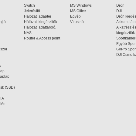
Switch
MS Windows
Drón
Jelerősítő
MS Office
DJI
Hálózati adapter
Egyéb
Drón kiegés
ajtó
Hálózati kiegészítők
Vírusirtó
Akkumulátor
Hálózati adattároló,
Alkatrész é
NAS
kiegészítők
Router & Access point
Sportkamer
Egyéb Spo
sszor
GoPro Spor
DJI Osmo 
ap
plap
laplap
isk (SSD)
ATA
NVMe
A