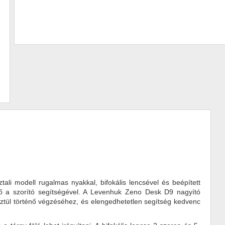
li modell rugalmas nyakkal, bifokális lencsével és beépített
lhető a szorító segítségével. A Levenhuk Zeno Desk D9 nagyító
sztül történő végzéséhez, és elengedhetetlen segítség kedvenc