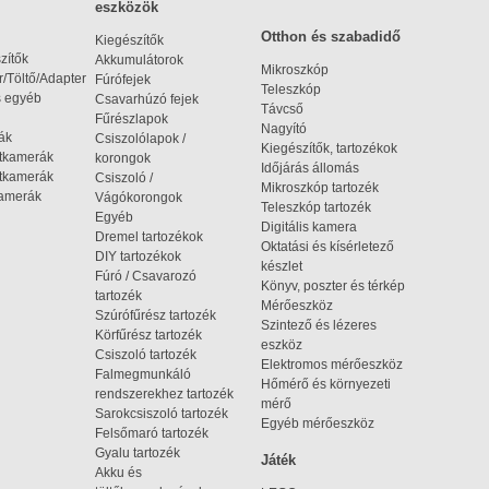
eszközök
Otthon és szabadidő
Kiegészítők
zítők
Akkumulátorok
Mikroszkóp
/Töltő/Adapter
Fúrófejek
Teleszkóp
s egyéb
Csavarhúzó fejek
Távcső
Fűrészlapok
Nagyító
ák
Csiszolólapok /
Kiegészítők, tartozékok
rtkamerák
korongok
Időjárás állomás
tkamerák
Csiszoló /
Mikroszkóp tartozék
kamerák
Vágókorongok
Teleszkóp tartozék
Egyéb
Digitális kamera
Dremel tartozékok
Oktatási és kísérletező
DIY tartozékok
készlet
Fúró / Csavarozó
Könyv, poszter és térkép
tartozék
Mérőeszköz
Szúrófűrész tartozék
Szintező és lézeres
Körfűrész tartozék
eszköz
Csiszoló tartozék
Elektromos mérőeszköz
Falmegmunkáló
Hőmérő és környezeti
rendszerekhez tartozék
mérő
Sarokcsiszoló tartozék
Egyéb mérőeszköz
Felsőmaró tartozék
Gyalu tartozék
Játék
Akku és