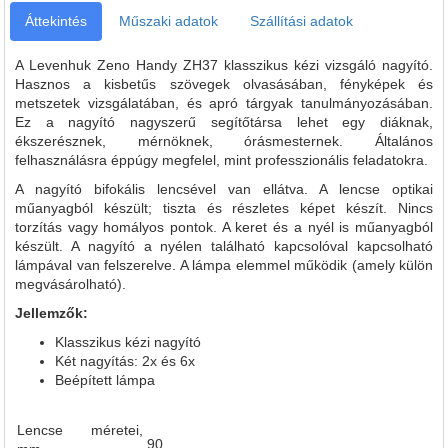
Áttekintés
Műszaki adatok
Szállítási adatok
A Levenhuk Zeno Handy ZH37 klasszikus kézi vizsgáló nagyító.
Hasznos a kisbetűs szövegek olvasásában, fényképek és
metszetek vizsgálatában, és apró tárgyak tanulmányozásában.
Ez a nagyító nagyszerű segítőtársa lehet egy diáknak,
ékszerésznek, mérnöknek, órásmesternek. Általános
felhasználásra éppúgy megfelel, mint professzionális feladatokra.
A nagyító bifokális lencsével van ellátva. A lencse optikai
műanyagból készült; tiszta és részletes képet készít. Nincs
torzítás vagy homályos pontok. A keret és a nyél is műanyagból
készült. A nagyító a nyélen található kapcsolóval kapcsolható
lámpával van felszerelve. A lámpa elemmel működik (amely külön
megvásárolható).
Jellemzők:
Klasszikus kézi nagyító
Két nagyítás: 2x és 6x
Beépített lámpa
Lencse méretei,
90