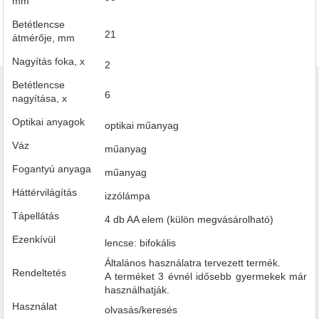
mm
Betétlencse
21
átmérője, mm
Nagyítás foka, x
2
Betétlencse
6
nagyítása, x
Optikai anyagok
optikai műanyag
Váz
műanyag
Fogantyú anyaga
műanyag
Háttérvilágítás
izzólámpa
Tápellátás
4 db AA elem (külön megvásárolható)
Ezenkívül
lencse: bifokális
Általános használatra tervezett termék.
Rendeltetés
A terméket 3 évnél idősebb gyermekek már
használhatják.
Használat
olvasás/keresés