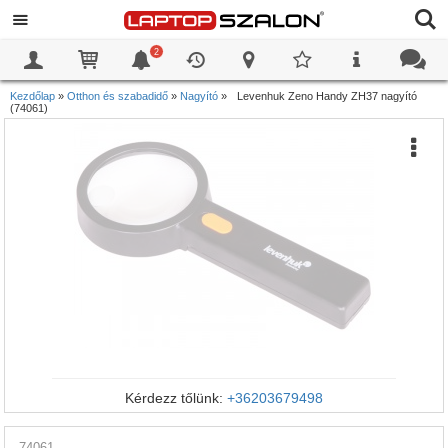
2
0
0
Kezdőlap
»
Otthon és szabadidő
»
Nagyító
»
Levenhuk Zeno Handy ZH37 nagyító
(74061)
Kérdezz tőlünk:
+36203679498
74061