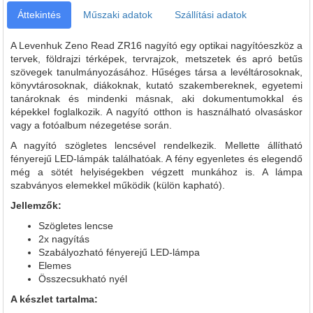
Áttekintés
Műszaki adatok
Szállítási adatok
A Levenhuk Zeno Read ZR16 nagyító egy optikai nagyítóeszköz a
tervek, földrajzi térképek, tervrajzok, metszetek és apró betűs
szövegek tanulmányozásához. Hűséges társa a levéltárosoknak,
könyvtárosoknak, diákoknak, kutató szakembereknek, egyetemi
tanároknak és mindenki másnak, aki dokumentumokkal és
képekkel foglalkozik. A nagyító otthon is használható olvasáskor
vagy a fotóalbum nézegetése során.
A nagyító szögletes lencsével rendelkezik. Mellette állítható
fényerejű LED-lámpák találhatóak. A fény egyenletes és elegendő
még a sötét helyiségekben végzett munkához is. A lámpa
szabványos elemekkel működik (külön kapható).
Jellemzők:
Szögletes lencse
2x nagyítás
Szabályozható fényerejű LED-lámpa
Elemes
Összecsukható nyél
A készlet tartalma: