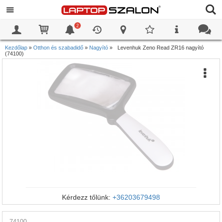
2
0
0
Kezdőlap
»
Otthon és szabadidő
»
Nagyító
»
Levenhuk Zeno Read ZR16 nagyító
(74100)
Kérdezz tőlünk:
+36203679498
74100