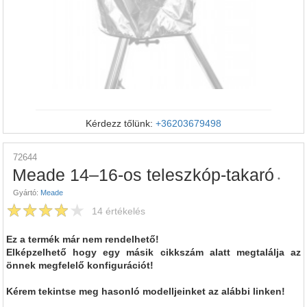
Kérdezz tőlünk:
+36203679498
72644
Meade 14–16-os teleszkóp-takaró
•
Gyártó:
Meade
14
értékelés
Ez a termék már nem rendelhető!
Elképzelhető hogy egy másik cikkszám alatt megtalálja az
önnek megfelelő konfigurációt!
Kérem tekintse meg hasonló modelljeinket az alábbi linken!