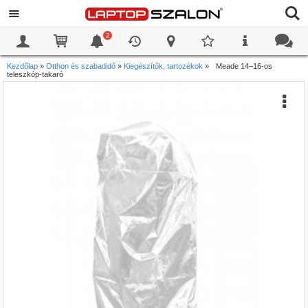
2
0
0
Kezdőlap
»
Otthon és szabadidő
»
Kiegészítők, tartozékok
»
Meade 14–16-os
teleszkóp-takaró