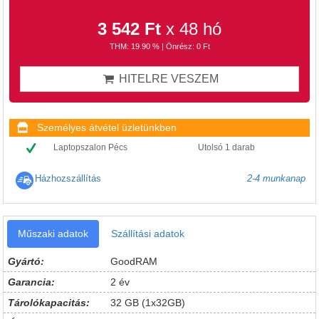
3 542 Ft
x 48 hó
THM: 19.90 % | Önrész: 0 Ft
HITELRE VESZEM
Személyes átvétel üzletünkben
Laptopszalon Pécs
Utolsó 1 darab
Házhozszállítás
2-4 munkanap
Műszaki adatok
Szállítási adatok
Gyártó:
GoodRAM
Garancia:
2 év
Tárolókapacitás:
32 GB (1x32GB)