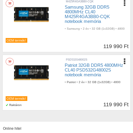
M425R4GA3BB0-CQK
Samsung 32GB DDR5
4800MHz CL40
M425R4GA3BB0-CQK
notebook memória
•
Samsung
•
2 év
•
32 GB (1x32GB)
•
4800
OEM termék!
119 990 Ft
PSD532G48002S
Patriot 32GB DDR5 4800MHz
CL40 PSD532G48002S
notebook memória
•
Patriot
•
2 év
•
32 GB (1x32GB)
•
4800
OEM termék!
119 990 Ft
Raktáron
Online hitel