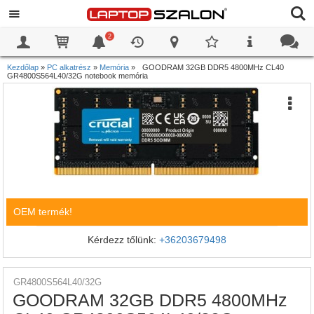
2
0
0
Kezdőlap
»
PC alkatrész
»
Memória
»
GOODRAM 32GB DDR5 4800MHz CL40
GR4800S564L40/32G notebook memória
OEM termék!
Kérdezz tőlünk:
+36203679498
GR4800S564L40/32G
GOODRAM 32GB DDR5 4800MHz