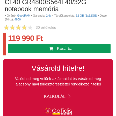
CL40 GR4800S564L40/32G
notebook memória
•
Gyártó:
GoodRAM
•
Garancia:
2 év
•
Tárolókapacitás:
32 GB (1x32GB)
•
Órajel
(MHz):
4800
30
értékelés
119 990 Ft
Kosárba
Vásárold hitelre!
Valósítsd meg velünk az álmaidat és vásárold meg
alacsony havi törlesztőrészlettel rendelkező hitellel
KALKULÁL