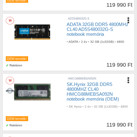
OEM termék!
119 990 Ft
AD5S480032G-S
ADATA 32GB DDR5 4800MHz
CL40 AD5S480032G-S
notebook memória
•
ADATA
•
2 év
•
32 GB (1x32GB)
•
4800
OEM termék!
119 990 Ft
Raktáron
HMCG88MEBSA092N
SK.Hynix 32GB DDR5
4800MHZ CL40
HMCG88MEBSA092N
notebook memória (OEM)
•
SK Hynix
•
2 év
•
32 GB (1x32GB)
•
4800
OEM termék!
119 990 Ft
Raktáron