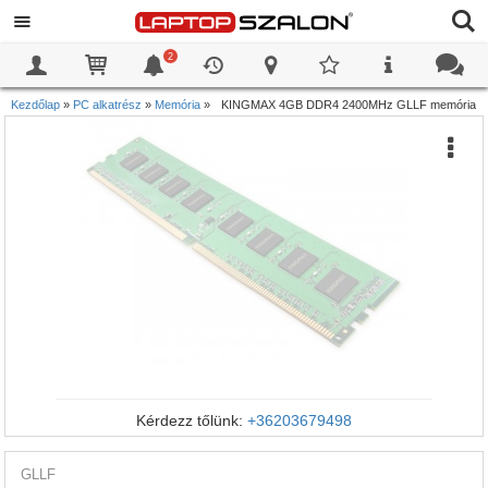
2
0
0
Kezdőlap
»
PC alkatrész
»
Memória
»
KINGMAX 4GB DDR4 2400MHz GLLF memória
Kérdezz tőlünk:
+36203679498
GLLF