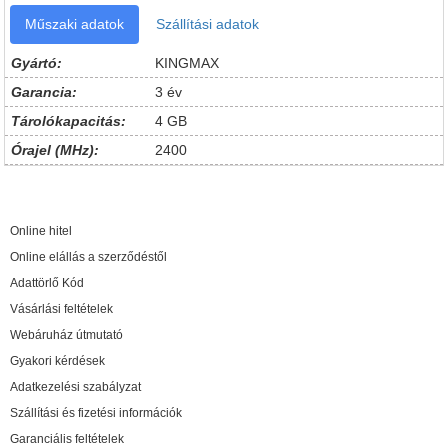
Műszaki adatok
Szállítási adatok
Gyártó:
KINGMAX
Garancia:
3 év
Tárolókapacitás:
4 GB
Órajel (MHz):
2400
Online hitel
Online elállás a szerződéstől
Adattörlő Kód
Vásárlási feltételek
Webáruház útmutató
Gyakori kérdések
Adatkezelési szabályzat
Szállítási és fizetési információk
Garanciális feltételek