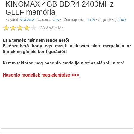
KINGMAX 4GB DDR4 2400MHz
GLLF memória
•
Gyártó:
KINGMAX
•
Garancia:
3 év
•
Tárolókapacitás:
4 GB
•
Órajel (MHz):
2400
28
értékelés
Ez a termék már nem rendelhető!
Elképzelhető hogy egy másik cikkszám alatt megtalálja az
önnek megfelelő konfigurációt!
Kérem tekintse meg hasonló modelljeinket az alábbi linken!
Hasonló modellek megjelenítése >>>