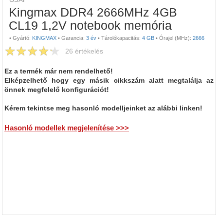
Kingmax DDR4 2666MHz 4GB
CL19 1,2V notebook memória
•
Gyártó:
KINGMAX
•
Garancia:
3 év
•
Tárolókapacitás:
4 GB
•
Órajel (MHz):
2666
26
értékelés
Ez a termék már nem rendelhető!
Elképzelhető hogy egy másik cikkszám alatt megtalálja az
önnek megfelelő konfigurációt!
Kérem tekintse meg hasonló modelljeinket az alábbi linken!
Hasonló modellek megjelenítése >>>