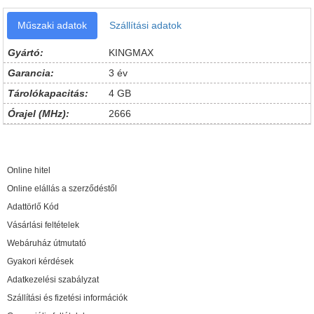
Műszaki adatok
Szállítási adatok
Gyártó:
KINGMAX
Garancia:
3 év
Tárolókapacitás:
4 GB
Órajel (MHz):
2666
Online hitel
Online elállás a szerződéstől
Adattörlő Kód
Vásárlási feltételek
Webáruház útmutató
Gyakori kérdések
Adatkezelési szabályzat
Szállítási és fizetési információk