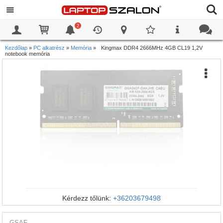
2
0
0
Kezdőlap
»
PC alkatrész
»
Memória
»
Kingmax DDR4 2666MHz 4GB CL19 1,2V
notebook memória
Kérdezz tőlünk:
+36203679498
GSAF