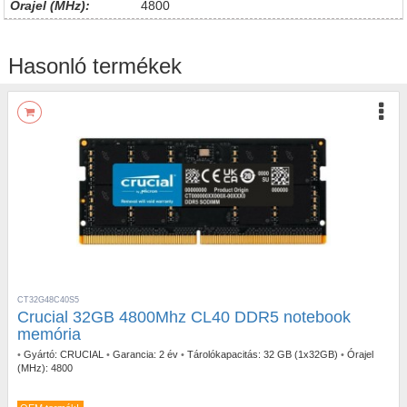
Órajel (MHz):
4800
Hasonló termékek
CT32G48C40S5
Crucial 32GB 4800Mhz CL40 DDR5 notebook
memória
•
Gyártó:
CRUCIAL
•
Garancia:
2 év
•
Tárolókapacitás:
32 GB (1x32GB)
•
Órajel
(MHz):
4800