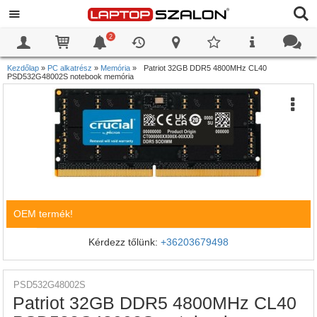
2
0
0
Kezdőlap
»
PC alkatrész
»
Memória
»
Patriot 32GB DDR5 4800MHz CL40
PSD532G48002S notebook memória
OEM termék!
Kérdezz tőlünk:
+36203679498
PSD532G48002S
Patriot 32GB DDR5 4800MHz CL40