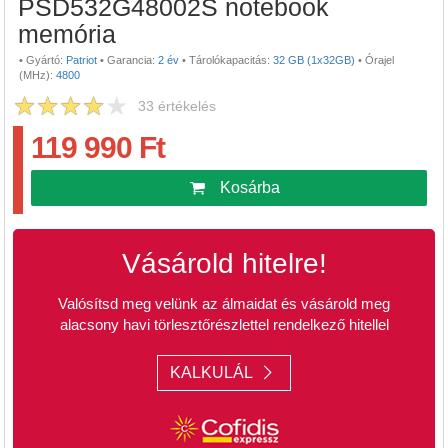
PSD532G48002S notebook
memória
•
Gyártó:
Patriot
•
Garancia:
2 év
•
Tárolókapacitás:
32 GB (1x32GB)
•
Órajel
(MHz):
4800
33
értékelés
119 990 Ft
Kosárba
Vásárold hitelre!
Valósítsd meg velünk az álmaidat és vásárold meg
alacsony havi törlesztőrészlettel rendelkező hitellel
KALKULÁL