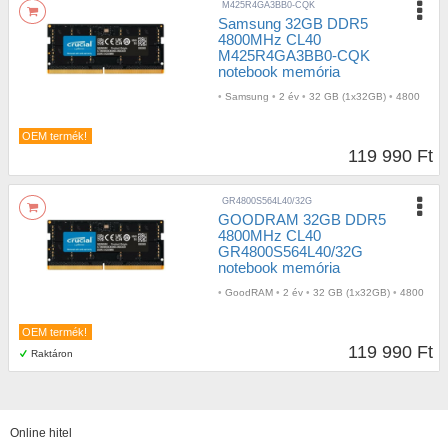
M425R4GA3BB0-CQK
Samsung 32GB DDR5
4800MHz CL40
M425R4GA3BB0-CQK
notebook memória
•
Samsung
•
2 év
•
32 GB (1x32GB)
•
4800
OEM termék!
119 990 Ft
GR4800S564L40/32G
GOODRAM 32GB DDR5
4800MHz CL40
GR4800S564L40/32G
notebook memória
•
GoodRAM
•
2 év
•
32 GB (1x32GB)
•
4800
OEM termék!
119 990 Ft
Raktáron
Online hitel