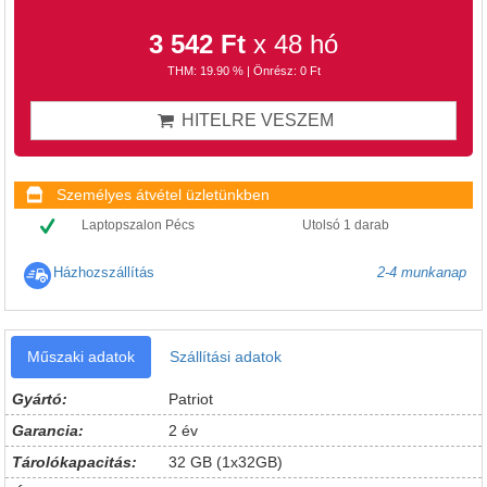
3 542 Ft
x 48 hó
THM: 19.90 % | Önrész: 0 Ft
HITELRE VESZEM
Személyes átvétel üzletünkben
Laptopszalon Pécs
Utolsó 1 darab
Házhozszállítás
2-4 munkanap
Műszaki adatok
Szállítási adatok
Gyártó:
Patriot
Garancia:
2 év
Tárolókapacitás:
32 GB (1x32GB)