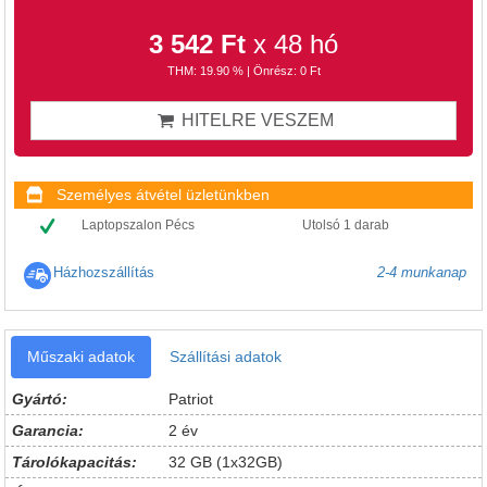
3 542 Ft
x 48 hó
THM: 19.90 % | Önrész: 0 Ft
HITELRE VESZEM
Személyes átvétel üzletünkben
Laptopszalon Pécs
Utolsó 1 darab
Házhozszállítás
2-4 munkanap
Műszaki adatok
Szállítási adatok
Gyártó:
Patriot
Garancia:
2 év
Tárolókapacitás:
32 GB (1x32GB)