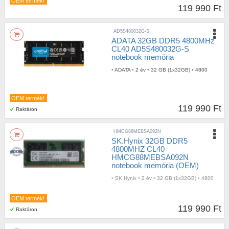
OEM termék!
119 990 Ft
AD5S480032G-S
ADATA 32GB DDR5 4800MHz
CL40 AD5S480032G-S
notebook memória
•
ADATA
•
2 év
•
32 GB (1x32GB)
•
4800
OEM termék!
119 990 Ft
Raktáron
HMCG88MEBSA092N
SK.Hynix 32GB DDR5
4800MHZ CL40
HMCG88MEBSA092N
notebook memória (OEM)
•
SK Hynix
•
2 év
•
32 GB (1x32GB)
•
4800
OEM termék!
119 990 Ft
Raktáron