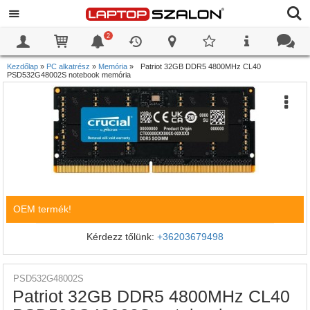
2
0
0
Kezdőlap
»
PC alkatrész
»
Memória
»
Patriot 32GB DDR5 4800MHz CL40
PSD532G48002S notebook memória
OEM termék!
Kérdezz tőlünk:
+36203679498
PSD532G48002S
Patriot 32GB DDR5 4800MHz CL40