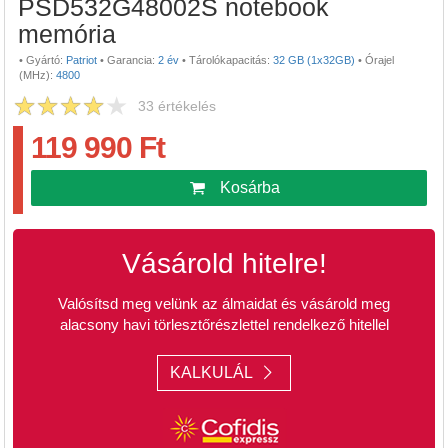
PSD532G48002S notebook
memória
•
Gyártó:
Patriot
•
Garancia:
2 év
•
Tárolókapacitás:
32 GB (1x32GB)
•
Órajel
(MHz):
4800
33
értékelés
119 990 Ft
Kosárba
Vásárold hitelre!
Valósítsd meg velünk az álmaidat és vásárold meg
alacsony havi törlesztőrészlettel rendelkező hitellel
KALKULÁL