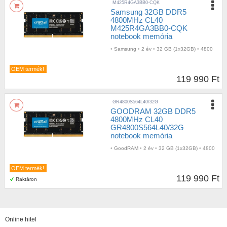
M425R4GA3BB0-CQK
Samsung 32GB DDR5
4800MHz CL40
M425R4GA3BB0-CQK
notebook memória
•
Samsung
•
2 év
•
32 GB (1x32GB)
•
4800
OEM termék!
119 990 Ft
GR4800S564L40/32G
GOODRAM 32GB DDR5
4800MHz CL40
GR4800S564L40/32G
notebook memória
•
GoodRAM
•
2 év
•
32 GB (1x32GB)
•
4800
OEM termék!
119 990 Ft
Raktáron
Online hitel