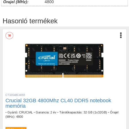
Órajel (MHz):
4800
Hasonló termékek
CT32G48C40S5
Crucial 32GB 4800Mhz CL40 DDR5 notebook
memória
•
Gyártó:
CRUCIAL
•
Garancia:
2 év
•
Tárolókapacitás:
32 GB (1x32GB)
•
Órajel
(MHz):
4800