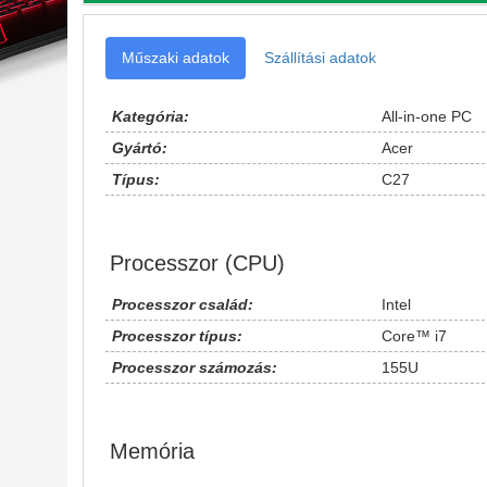
Műszaki adatok
Szállítási adatok
Kategória:
All-in-one PC
Gyártó:
Acer
Típus:
C27
Processzor (CPU)
Processzor család:
Intel
Processzor típus:
Core™ i7
Processzor számozás:
155U
Memória