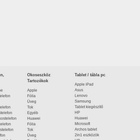
n,
Okoseszköz
Tablet / tábla pc
Tartozékok
Apple iPad
Asus
ne
Apple
Lenovo
elefon
Fólia
Samsung
Üveg
Tablet kiegészítő
elefon
Tok
HP
telefon
Egyéb
Huawei
ostelefon
Huawei
Microsoft
elefon
Fólia
Archos tablet
stelefon
Tok
2in1 eszközök
fon
Üveg