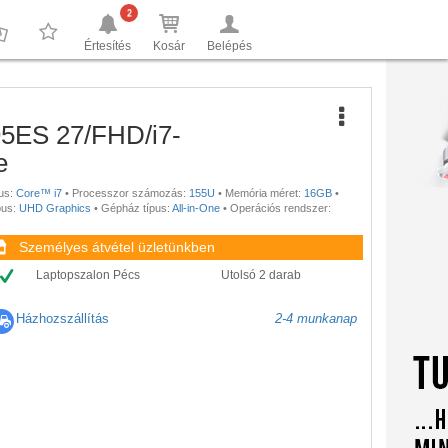
2
Értesítés
Kosár
Belépés
0
0
95ES 27/FHD/i7-
e
us:
Core™ i7
•
Processzor számozás:
155U
•
Memória méret:
16GB
•
pus:
UHD Graphics
•
Gépház típus:
All-in-One
•
Operációs rendszer:
Személyes átvétel üzletünkben
Laptopszalon Pécs
Utolsó 2 darab
Házhozszállítás
2-4 munkanap