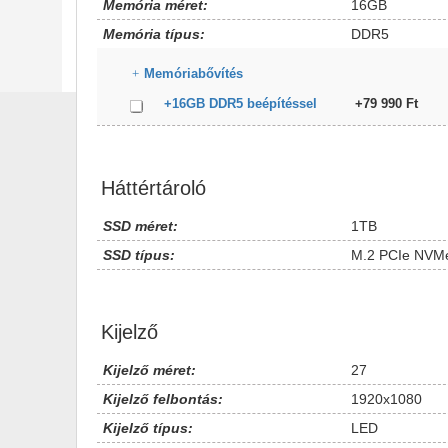
Memória méret:
16GB
Memória típus:
DDR5
Memóriabővítés
+16GB DDR5 beépítéssel
+79 990 Ft
Háttértároló
SSD méret:
1TB
SSD típus:
M.2 PCIe NVM
Kijelző
Kijelző méret:
27
Kijelző felbontás:
1920x1080
Kijelző típus:
LED