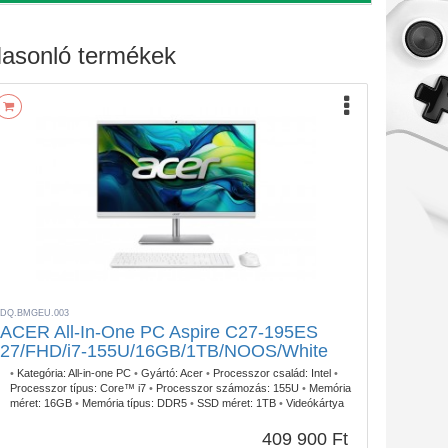
asonló termékek
DQ.BMGEU.003
ACER All-In-One PC Aspire C27-195ES
27/FHD/i7-155U/16GB/1TB/NOOS/White
•
Kategória:
All-in-one PC
•
Gyártó:
Acer
•
Processzor család:
Intel
•
Processzor típus:
Core™ i7
•
Processzor számozás:
155U
•
Memória
méret:
16GB
•
Memória típus:
DDR5
•
SSD méret:
1TB
•
Videókártya
család:
Intel
•
Videókártya típus:
UHD Graphics
•
Gépház típus:
All-in-
One
•
Operációs rendszer:
Endless OS
•
Garancia:
2 év
409 900 Ft