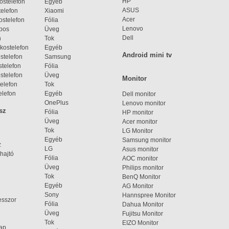
HP
ostelefon
Egyéb
ASUS
elefon
Xiaomi
Acer
ostelefon
Fólia
Lenovo
bos
Üveg
Dell
n
Tok
kostelefon
Egyéb
Android mini tv
stelefon
Samsung
telefon
Fólia
stelefon
Üveg
Monitor
elefon
Tok
elefon
Egyéb
Dell monitor
OnePlus
Lenovo monitor
sz
Fólia
HP monitor
Üveg
Acer monitor
Tok
LG Monitor
Egyéb
Samsung monitor
z
LG
Asus monitor
hajtó
Fólia
AOC monitor
Üveg
Philips monitor
Tok
BenQ Monitor
Egyéb
AG Monitor
Sony
Hannspree Monitor
esszor
Fólia
Dahua Monitor
Üveg
Fujitsu Monitor
Tok
EIZO Monitor
lap