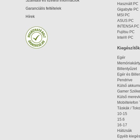
Szállítási és fizetési információk
Használt PC
Garanciális feltételek
Gigabyte PC
MSI PC
Hírek
ASUS PC
INTENSA PC
Fujitsu PC
Intel® PC
Kiegészítők
Egér
Memóriakárt
Billentyűzet
Egér és Bille
Pendrive
Külső akkumu
Gamer Szék
Külső merev
Mobiltelefon 
Táskák / Tok
10-15
15.6
16-17
Hátizsák
Egyéb kiegés