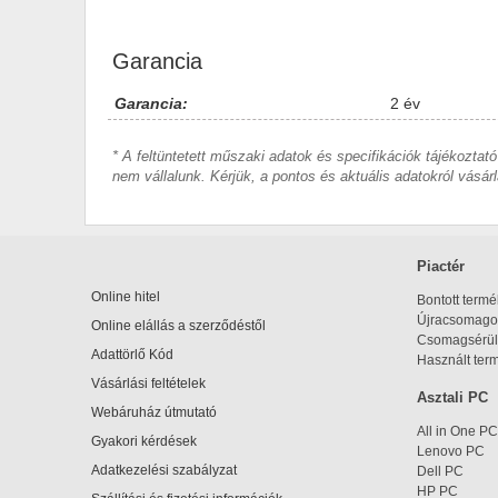
Garancia
Garancia:
2 év
* A feltüntetett műszaki adatok és specifikációk tájékoztató
nem vállalunk. Kérjük, a pontos és aktuális adatokról vásárl
Piactér
Online hitel
Bontott term
Újracsomagol
Online elállás a szerződéstől
Csomagsérül
Adattörlő Kód
Használt ter
Vásárlási feltételek
Asztali PC
Webáruház útmutató
All in One PC
Gyakori kérdések
Lenovo PC
Adatkezelési szabályzat
Dell PC
HP PC