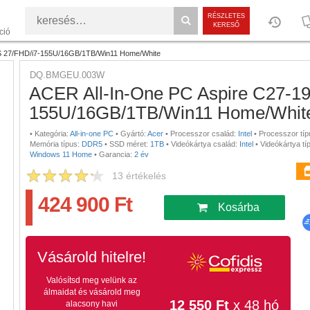
RÉSZLETES
KERESŐ
ció
S 27/FHD/i7-155U/16GB/1TB/Win11 Home/White
DQ.BMGEU.003W
ACER All-In-One PC Aspire C27-1
155U/16GB/1TB/Win11 Home/Whit
•
Kategória:
All-in-one PC
•
Gyártó:
Acer
•
Processzor család:
Intel
•
Processzor típ
Memória típus:
DDR5
•
SSD méret:
1TB
•
Videókártya család:
Intel
•
Videókártya tí
Windows 11 Home
•
Garancia:
2 év
13
értékelés
424 900 Ft
Kosárba
Vásárold hitelre!
Valósítsd meg velünk az
álmaidat és vásárold meg
12 550 Ft
x 48 hó
alacsony havi