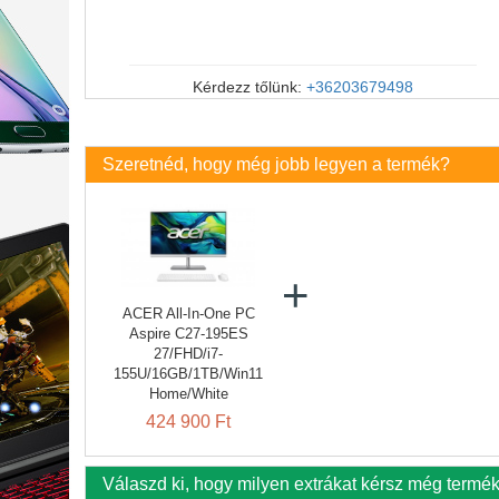
Kérdezz tőlünk:
+36203679498
Szeretnéd, hogy még jobb legyen a termék?
ACER All-In-One PC
Aspire C27-195ES
27/FHD/i7-
155U/16GB/1TB/Win11
Home/White
424 900 Ft
Válaszd ki, hogy milyen extrákat kérsz még termé