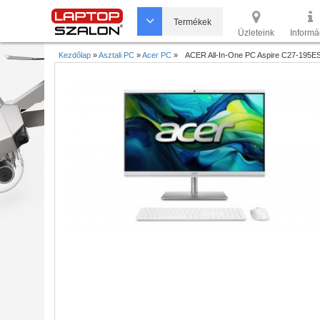
Termékek
Üzleteink
Informá
Kezdőlap
»
Asztali PC
»
Acer PC
»
ACER All-In-One PC Aspire C27-195E