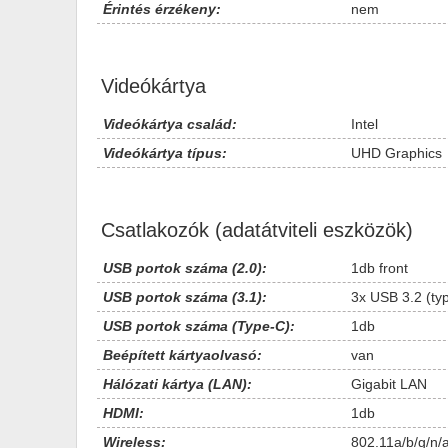
Érintés érzékeny:
nem
Videókártya
Videókártya család:
Intel
Videókártya típus:
UHD Graphics
Csatlakozók (adatátviteli eszközök)
USB portok száma (2.0):
1db front
USB portok száma (3.1):
3x USB 3.2 (ty
USB portok száma (Type-C):
1db
Beépített kártyaolvasó:
van
Hálózati kártya (LAN):
Gigabit LAN
HDMI:
1db
Wireless:
802.11a/b/g/n/