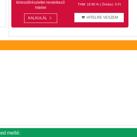
törlesztőrészlettel rendelkező
THM: 19.90 % | Önrész: 0 Ft
hitellel
HITELRE VESZEM
KALKULÁL
ked mellé: