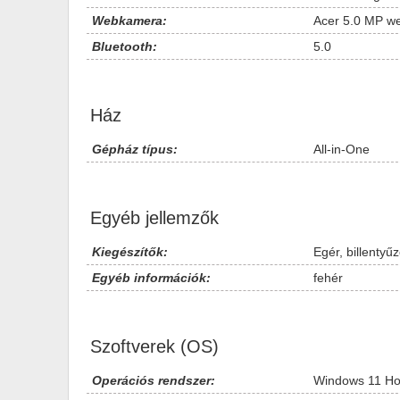
Webkamera:
Acer 5.0 MP w
Bluetooth:
5.0
Ház
Gépház típus:
All-in-One
Egyéb jellemzők
Kiegészítők:
Egér, billentyűz
Egyéb információk:
fehér
Szoftverek (OS)
Operációs rendszer:
Windows 11 H