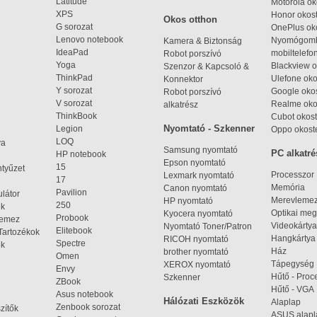
Latitude
Motorola ok
XPS
Honor okost
Okos otthon
G sorozat
OnePlus ok
Lenovo notebook
Nyomógom
Kamera & Biztonság
IdeaPad
mobiltelefo
Robot porszívó
Yoga
Blackview o
Szenzor & Kapcsoló &
ThinkPad
Ulefone oko
Konnektor
Y sorozat
Google okos
Robot porszívó
V sorozat
Realme oko
alkatrész
ThinkBook
Cubot okost
Nyomtató - Szkenner
Legion
Oppo okost
LOQ
ya
Samsung nyomtató
PC alkatré
HP notebook
Epson nyomtató
15
ntyűzet
Processzor
Lexmark nyomtató
17
Memória
Canon nyomtató
Pavilion
látor
Merevleme
HP nyomtató
250
ek
Optikai meg
Kyocera nyomtató
Probook
lemez
Videokártya
Nyomtató Toner/Patron
Elitebook
Tartozékok
Hangkártya
RICOH nyomtató
Spectre
ok
Ház
brother nyomtató
Omen
Tápegység
XEROX nyomtató
Envy
Hűtő - Proc
Szkenner
ZBook
Hűtő - VGA
Asus notebook
Hálózati Eszközök
Alaplap
Zenbook sorozat
zítők
ASUS alap