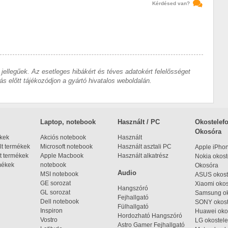
Kérdésed van?
 jellegűek. Az esetleges hibákért és téves adatokért felelősséget
ás előtt tájékozódjon a gyártó hivatalos weboldalán.
Laptop, notebook
Használt / PC
Okostelefo
Okosóra
ékek
Akciós notebook
Használt
t termékek
Microsoft notebook
Használt asztali PC
Apple iPho
t termékek
Apple Macbook
Használt alkatrész
Nokia okost
mékek
notebook
Okosóra
Audio
MSI notebook
ASUS okost
GE sorozat
Xiaomi okos
Hangszóró
GL sorozat
Samsung ok
Fejhallgató
Dell notebook
SONY okost
Fülhallgató
Inspiron
Huawei oko
Hordozható Hangszóró
Vostro
LG okostele
Astro Gamer Fejhallgató