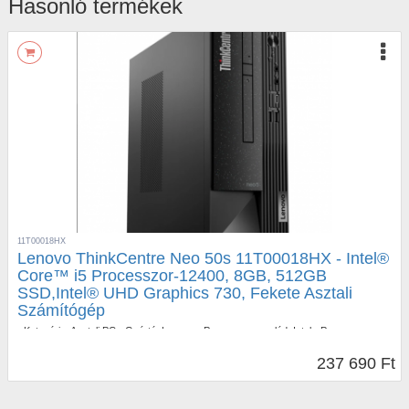
Hasonló termékek
11T00018HX
Lenovo ThinkCentre Neo 50s 11T00018HX - Intel®
Core™ i5 Processzor-12400, 8GB, 512GB
SSD,Intel® UHD Graphics 730, Fekete Asztali
Számítógép
•
Kategória:
Asztali PC
•
Gyártó:
Lenovo
•
Processzor család:
Intel
•
Processzor
típus:
Core™ i5
•
Processzor számozás:
12400
•
Memória méret:
8GB
•
Memória
típus:
DDR4
•
SSD méret:
512GB
•
Videókártya család:
Intel
•
Videókártya típus:
237 690 Ft
UHD Graphics 730
•
Gépház típus:
SFF
•
Garancia:
2 év