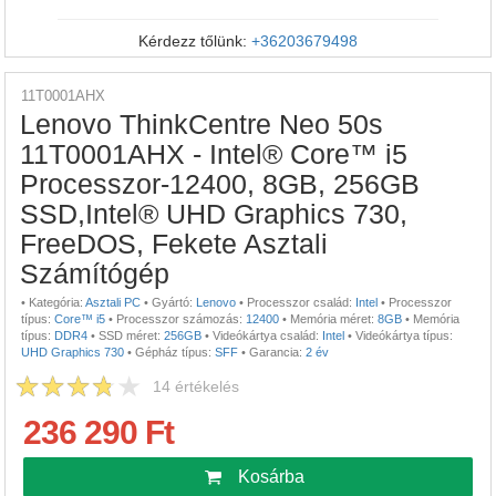
Kérdezz tőlünk:
+36203679498
11T0001AHX
Lenovo ThinkCentre Neo 50s
11T0001AHX - Intel® Core™ i5
Processzor-12400, 8GB, 256GB
SSD,Intel® UHD Graphics 730,
FreeDOS, Fekete Asztali
Számítógép
•
Kategória:
Asztali PC
•
Gyártó:
Lenovo
•
Processzor család:
Intel
•
Processzor
típus:
Core™ i5
•
Processzor számozás:
12400
•
Memória méret:
8GB
•
Memória
típus:
DDR4
•
SSD méret:
256GB
•
Videókártya család:
Intel
•
Videókártya típus:
UHD Graphics 730
•
Gépház típus:
SFF
•
Garancia:
2 év
14
értékelés
236 290 Ft
Kosárba