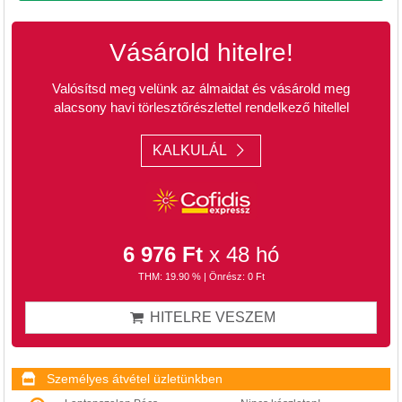
Vásárold hitelre!
Valósítsd meg velünk az álmaidat és vásárold meg
alacsony havi törlesztőrészlettel rendelkező hitellel
KALKULÁL
6 976 Ft
x 48 hó
THM: 19.90 % | Önrész: 0 Ft
HITELRE VESZEM
Személyes átvétel üzletünkben