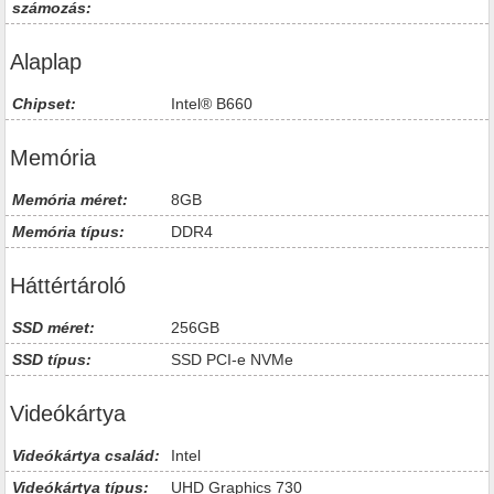
számozás:
Alaplap
Chipset:
Intel® B660
Memória
Memória méret:
8GB
Memória típus:
DDR4
Háttértároló
SSD méret:
256GB
SSD típus:
SSD PCI-e NVMe
Videókártya
Videókártya család:
Intel
Videókártya típus:
UHD Graphics 730