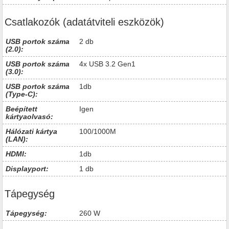
Csatlakozók (adatátviteli eszközök)
USB portok száma
2 db
(2.0):
USB portok száma
4x USB 3.2 Gen1
(3.0):
USB portok száma
1db
(Type-C):
Beépített
Igen
kártyaolvasó:
Hálózati kártya
100/1000M
(LAN):
HDMI:
1db
Displayport:
1 db
Tápegység
Tápegység:
260 W