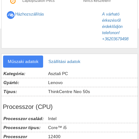
Laptopszalon Pécs
Nincs készleten!
Házhozszállítás
A várható
érkezésről
érdeklődjön
telefonon!
+36203679498
Műszaki adatok
Szállítási adatok
Kategória:
Asztali PC
Gyártó:
Lenovo
Típus:
ThinkCentre Neo 50s
Processzor (CPU)
Processzor család:
Intel
Processzor típus:
Core™ i5
Processzor
12400