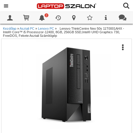
2
0
0
Kezdőlap
»
Asztali PC
»
Lenovo PC
»
Lenovo ThinkCentre Neo 50s 11T0001AHX -
Intel® Core™ i5 Processzor-12400, 8GB, 256GB SSD,Intel® UHD Graphics 730,
FreeDOS, Fekete Asztali Számítógép