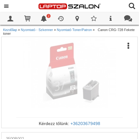
2
0
0
Kezdőlap
»
Nyomtató - Szkenner
»
Nyomtató Toner/Patron
»
Canon CRG-728 Fekete
toner
Kérdezz tőlünk:
+36203679498
3500B002