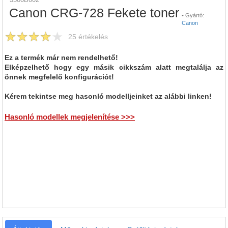
Canon CRG-728 Fekete toner
•
Gyártó:
Canon
25
értékelés
Ez a termék már nem rendelhető!
Elképzelhető hogy egy másik cikkszám alatt megtalálja az
önnek megfelelő konfigurációt!
Kérem tekintse meg hasonló modelljeinket az alábbi linken!
Hasonló modellek megjelenítése >>>