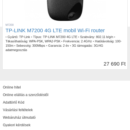
M7200
TP-LINK M7200 4G LTE mobil Wi-Fi router
•
Gyártó:
TP-Link
•
Típus:
TP-LINK M7200 4G LTE
•
Szabvány:
802.11 b/g/n
•
Titkasíthatóság:
WPA-PSK, WPA2-PSK
•
Frekvencia:
2.4GHz
•
Hatótávolság:
100-
150m
•
Sebesség:
300Mbps
•
Garancia:
2 év
•
3G támogatás:
3G/4G
adatmegosztás
27 690 Ft
Online hitel
Online elállás a szerződéstől
Adattörlő Kód
Vásárlási feltételek
Webáruház útmutató
Gyakori kérdések