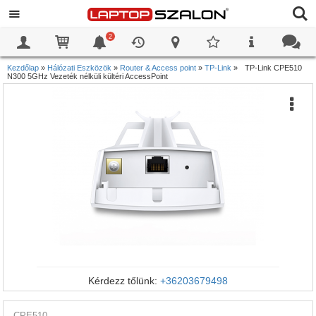
2
0
0
Kezdőlap
»
Hálózati Eszközök
»
Router & Access point
»
TP-Link
»
TP-Link CPE510
N300 5GHz Vezeték nélküli kültéri AccessPoint
Kérdezz tőlünk:
+36203679498
CPE510