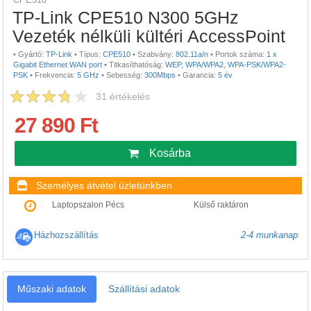
TP-Link CPE510 N300 5GHz
Vezeték nélküli kültéri AccessPoint
•
Gyártó:
TP-Link
•
Típus:
CPE510
•
Szabvány:
802.11a/n
•
Portok száma:
1 x
Gigabit Ethernet WAN port
•
Titkasíthatóság:
WEP, WPA/WPA2, WPA-PSK/WPA2-
PSK
•
Frekvencia:
5 GHz
•
Sebesség:
300Mbps
•
Garancia:
5 év
31
értékelés
27 890 Ft
Kosárba
Személyes átvétel üzletünkben
Laptopszalon Pécs
Külső raktáron
Házhozszállítás
2-4 munkanap
Műszaki adatok
Szállítási adatok