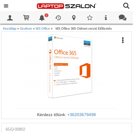
2
0
0
Kezdőlap
»
Szoftver
»
MS Office
»
MS Office 365 Otthoni verzió Előfizetés
Kérdezz tőlünk:
+36203679498
6GQ-00802