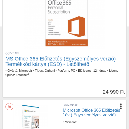
QQ2-01426
MS Office 365 Előfizetés (Egyszemélyes verzió)
Termékkód kártya (ESD) - Letölthető
•
Gyártó:
Microsoft
•
Típus:
Otthoni
•
Platform:
PC
•
Előfizetés:
12 hónap
•
Licenc
típusa:
Letölthető
24 990 Ft
QQ2-01426
Microsoft Office 365 Előfizetés
1év ( Egyszemélyes verzió)
•
Microsoft