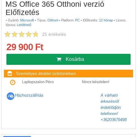
MS Office 365 Otthoni verzió
Előfizetés
•
Gyártó:
Microsoft
•
Típus:
Otthoni
•
Platform:
PC
•
Előfizetés:
12 hónap
•
Licenc
típusa:
Letölthető
25
értékelés
29 900 Ft
Kosárba
Személyes átvétel üzletünkben
Laptopszalon Pécs
Nincs készleten!
Házhozszállítás
A várható
érkezésről
érdeklődjön
telefonon!
+36203679498