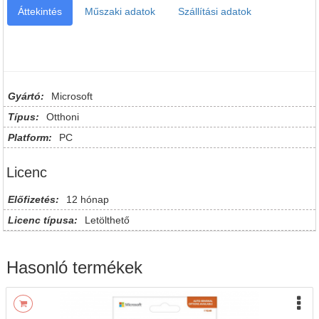
Áttekintés
Műszaki adatok
Szállítási adatok
Gyártó:
Microsoft
Típus:
Otthoni
Platform:
PC
Licenc
Előfizetés:
12 hónap
Licenc típusa:
Letölthető
Hasonló termékek