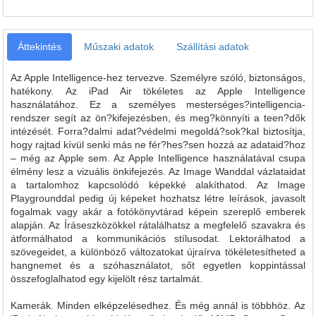
Áttekintés
Műszaki adatok
Szállítási adatok
Az Apple Intelligence-hez tervezve.
Személyre szóló, biztonságos,
hatékony.
Az iPad Air tökéletes az Apple Intelligence
használatához. Ez a személyes mesterséges?intelligencia-
rendszer segít az ön?kifejezésben, és meg?könnyíti a teen?dők
intézését. Forra?dalmi adat?védelmi megoldá?sok?kal biztosítja,
hogy rajtad kívül senki más ne fér?hes?sen hozzá az adataid?hoz
– még az Apple sem. Az Apple Intelligence használatával csupa
élmény lesz a vizuális önkifejezés. Az Image Wanddal vázlataidat
a tartalomhoz kapcsolódó képekké alakíthatod. Az Image
Playgrounddal pedig új képeket hozhatsz létre leírások, javasolt
fogalmak vagy akár a fotókönyvtárad képein szereplő emberek
alapján. Az Íráseszközökkel rátalálhatsz a megfelelő szavakra és
átformálhatod a kommunikációs stílusodat. Lektorálhatod a
szövegeidet, a különböző változatokat újraírva tökéletesítheted a
hangnemet és a szóhasználatot, sőt egyetlen koppintással
összefoglalhatod egy kijelölt rész tartalmát.
Kamerák.
Minden elképzelésedhez.
És még annál is többhöz.
Az