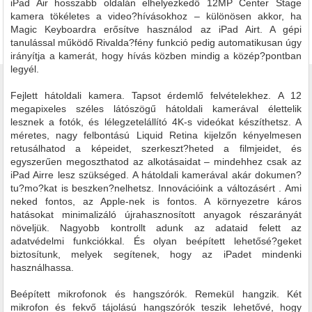
iPad Air hosszabb oldalán elhelyezkedő 12MP Center Stage
kamera tökéletes a video?hívásokhoz – különösen akkor, ha
Magic Keyboardra erősítve használod az iPad Airt. A gépi
tanulással működő Rivalda?fény funkció pedig automatikusan úgy
irányítja a kamerát, hogy hívás közben mindig a közép?pontban
legyél.
Fejlett hátoldali kamera.
Tapsot érdemlő felvételekhez.
A 12
megapixeles széles látószögű hátoldali kamerával élettelik
lesznek a fotók, és lélegzetelállító 4K‑s videókat készíthetsz. A
méretes, nagy felbontású Liquid Retina kijelzőn kényelmesen
retusálhatod a képeidet, szerkeszt?heted a filmjeidet, és
egyszerűen megoszthatod az alkotásaidat – mindehhez csak az
iPad Airre lesz szükséged. A hátoldali kamerával akár dokumen?
tu?mo?kat is beszken?nelhetsz.
Innovációink a változásért
. Ami
neked fontos, az Apple‑nek is fontos. A környezetre káros
hatásokat minimalizáló újrahasznosított anyagok részarányát
növeljük. Nagyobb kontrollt adunk az adataid felett az
adatvédelmi funkciókkal. És olyan beépített lehetősé?geket
biztosítunk, melyek segítenek, hogy az iPadet mindenki
használhassa.
Beépített mikrofonok és hangszórók.
Remekül hangzik.
Két
mikrofon és fekvő tájolású hangszórók teszik lehetővé, hogy