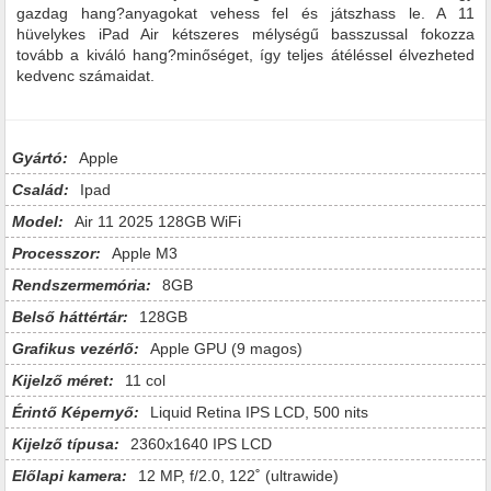
gazdag hang?anyagokat vehess fel és játszhass le. A 11
hüvelykes iPad Air kétszeres mélységű basszussal fokozza
tovább a kiváló hang?minőséget, így teljes átéléssel élvezheted
kedvenc számaidat.
Gyártó:
Apple
Család:
Ipad
Model:
Air 11 2025 128GB WiFi
Processzor:
Apple M3
Rendszermemória:
8GB
Belső háttértár:
128GB
Grafikus vezérlő:
Apple GPU (9 magos)
Kijelző méret:
11 col
Érintő Képernyő:
Liquid Retina IPS LCD, 500 nits
Kijelző típusa:
2360x1640 IPS LCD
Előlapi kamera:
12 MP, f/2.0, 122˚ (ultrawide)