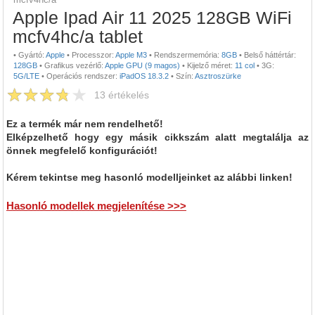
Apple Ipad Air 11 2025 128GB WiFi
mcfv4hc/a tablet
•
Gyártó:
Apple
•
Processzor:
Apple M3
•
Rendszermemória:
8GB
•
Belső háttértár:
128GB
•
Grafikus vezérlő:
Apple GPU (9 magos)
•
Kijelző méret:
11 col
•
3G:
5G/LTE
•
Operációs rendszer:
iPadOS 18.3.2
•
Szín:
Asztroszürke
13
értékelés
Ez a termék már nem rendelhető!
Elképzelhető hogy egy másik cikkszám alatt megtalálja az
önnek megfelelő konfigurációt!
Kérem tekintse meg hasonló modelljeinket az alábbi linken!
Hasonló modellek megjelenítése >>>