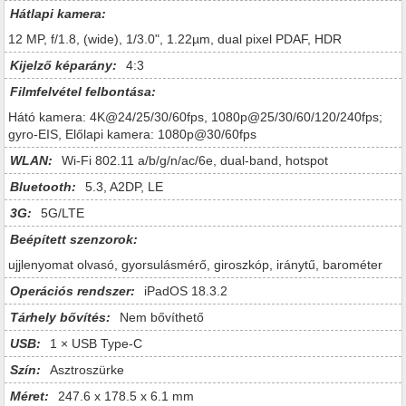
Hátlapi kamera:
12 MP, f/1.8, (wide), 1/3.0", 1.22µm, dual pixel PDAF, HDR
Kijelző képarány:
4:3
Filmfelvétel felbontása:
Hátó kamera: 4K@24/25/30/60fps, 1080p@25/30/60/120/240fps;
gyro-EIS, Előlapi kamera: 1080p@30/60fps
WLAN:
Wi-Fi 802.11 a/b/g/n/ac/6e, dual-band, hotspot
Bluetooth:
5.3, A2DP, LE
3G:
5G/LTE
Beépített szenzorok:
ujjlenyomat olvasó, gyorsulásmérő, giroszkóp, iránytű, barométer
Operációs rendszer:
iPadOS 18.3.2
Tárhely bővítés:
Nem bővíthető
USB:
1 × USB Type-C
Szín:
Asztroszürke
Méret:
247.6 x 178.5 x 6.1 mm