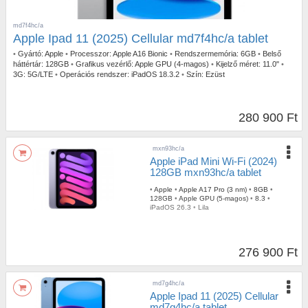
md7f4hc/a
Apple Ipad 11 (2025) Cellular md7f4hc/a tablet
•
Gyártó:
Apple
•
Processzor:
Apple A16 Bionic
•
Rendszermemória:
6GB
•
Belső
háttértár:
128GB
•
Grafikus vezérlő:
Apple GPU (4-magos)
•
Kijelző méret:
11.0"
•
3G:
5G/LTE
•
Operációs rendszer:
iPadOS 18.3.2
•
Szín:
Ezüst
280 900 Ft
mxn93hc/a
Apple iPad Mini Wi-Fi (2024)
128GB mxn93hc/a tablet
•
Apple
•
Apple A17 Pro (3 nm)
•
8GB
•
128GB
•
Apple GPU (5-magos)
•
8.3
•
iPadOS 26.3
•
Lila
276 900 Ft
md7g4hc/a
Apple Ipad 11 (2025) Cellular
md7g4hc/a tablet