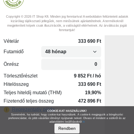
Copyright © 2026 IT Shop Kft. Minden jog fenntartva! A weboldalon feltüntetett adatok
kizárólag tájékoztató jellegűek, nem minősülnek ajánlattételnek. A termékeknél
megjelenített képek csak illusztrációk, a valóságtól eltérhetnek. Az árváltozás jogát
fenntartjuk!
COOKIE-KAT HASZNÁLUNK!
Szeretnénk, ha tudnád, hogy cookie-kat használunk. A cookie-k megjegyzik a böngészési
preferenciáidat, és jobb vásárlási élményt nyújtanak neked. Olvass el mindent a sütikről és az
adatvédelmi beállításokról
itt
Rendben