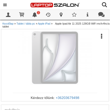
2
0
0
Kezdőlap
»
Tablet / tábla pc
»
Apple iPad
»
Apple Ipad Air 11 2025 128GB WiFi mcfv4hc/a
tablet
Kérdezz tőlünk:
+36203679498
mcfv4hc/a