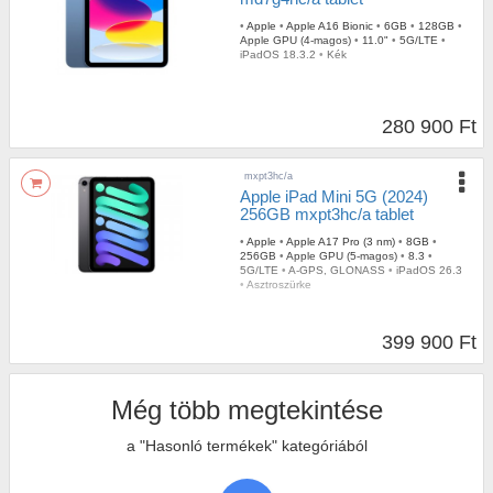
•
Apple
•
Apple A16 Bionic
•
6GB
•
128GB
•
Apple GPU (4-magos)
•
11.0"
•
5G/LTE
•
iPadOS 18.3.2
•
Kék
280 900 Ft
mxpt3hc/a
Apple iPad Mini 5G (2024)
256GB mxpt3hc/a tablet
•
Apple
•
Apple A17 Pro (3 nm)
•
8GB
•
256GB
•
Apple GPU (5-magos)
•
8.3
•
5G/LTE
•
A-GPS, GLONASS
•
iPadOS 26.3
•
Asztroszürke
399 900 Ft
Még több megtekintése
a "Hasonló termékek" kategóriából